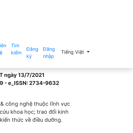
iên
Tìm
Đăng
Đăng
Thay đổi ngôn ngữ. Ngôn ngữ hiệ
Tiếng Việt
ệ
kiếm
ký
nhập
gày 13/7/2021
- e_ISSN: 2734-9632
 & công nghệ thuộc lĩnh vực
 cứu khoa học; trao đổi kinh
kiến thức về điều dưỡng.