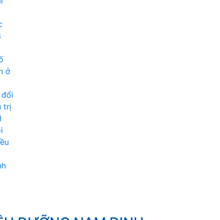
l
c
3
ố
n ở
 đổi
trị
)
i
iều
nh
c