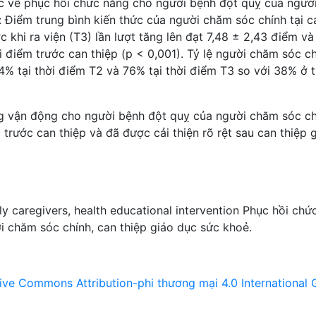
ức về phục hồi chức năng cho người bệnh đột quỵ của ngườ
ể: Điểm trung bình kiến thức của người chăm sóc chính tại c
c khi ra viện (T3) lần lượt tăng lên đạt 7,48 ± 2,43 điểm và
i điểm trước can thiệp (p < 0,001). Tỷ lệ người chăm sóc c
4% tại thời điểm T2 và 76% tại thời điểm T3 so với 38% ở t
g vận động cho người bệnh đột quỵ của người chăm sóc ch
trước can thiệp và đã được cải thiện rõ rệt sau can thiệp 
ly caregivers
,
health educational intervention
Phục hồi chứ
i chăm sóc chính
,
can thiệp giáo dục sức khoẻ.
ive Commons Attribution-phi thương mại 4.0 International 