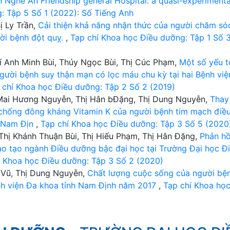
in Nghe An Friendship general Hospital: a quasi-experimenta
: Tập 5 Số 1 (2022): Số Tiếng Anh
ị Ly Trần,
Cải thiện khả năng nhận thức của người chăm só
ời bệnh đột quỵ.
,
Tạp chí Khoa học Điều dưỡng: Tập 1 Số 
í Anh Minh Bùi, Thúy Ngọc Bùi, Thị Cúc Phạm,
Một số yếu t
người bệnh suy thận mạn có lọc máu chu kỳ tại hai Bệnh việ
 chí Khoa học Điều dưỡng: Tập 2 Số 2 (2019)
Mai Hương Nguyễn, Thị Hân bĐặng, Thị Dung Nguyễn,
Thay
c chống đông kháng Vitamin K của người bệnh tim mạch điều 
h Nam Địn
,
Tạp chí Khoa học Điều dưỡng: Tập 3 Số 5 (2020
 Thị Khánh Thuận Bùi, Thị Hiếu Phạm, Thị Hân Đặng,
Phản hồ
đào tạo ngành Điều dưỡng bậc đại học tại Trường Đại học Đ
í Khoa học Điều dưỡng: Tập 3 Số 2 (2020)
 Vũ, Thị Dung Nguyễn,
Chất lượng cuộc sống của người bệ
bệnh viện Đa khoa tỉnh Nam Định năm 2017
,
Tạp chí Khoa họ