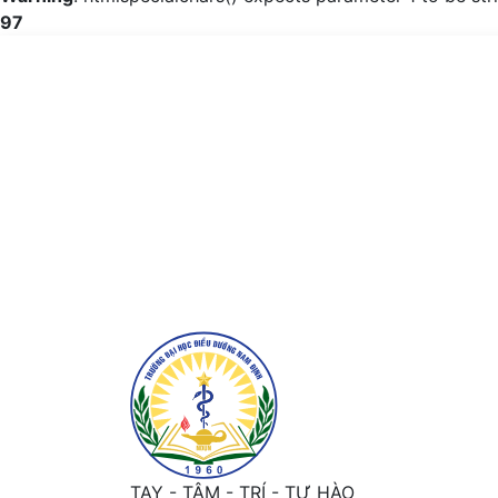
97
Thay đổi kiến thức về phục hồi chức năng 
TAY - TÂM - TRÍ - TỰ HÀO