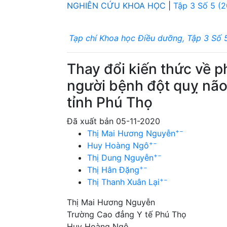
NGHIÊN CỨU KHOA HỌC
|
Tập 3 Số 5 (
Tạp chí Khoa học Điều dưỡng, Tập 3 Số 
Thay đổi kiến thức về 
người bệnh đột quỵ não
tỉnh Phú Thọ
Đã xuất bản 05-11-2020
+
−
Thị Mai Hương Nguyễn
+
−
Huy Hoàng Ngô
+
−
Thị Dung Nguyễn
+
−
Thị Hân Đặng
+
−
Thị Thanh Xuân Lại
Thị Mai Hương Nguyễn
Trường Cao đẳng Y tế Phú Thọ
Huy Hoàng Ngô