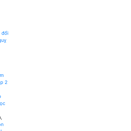
 đổi
quỵ
im
ập 2
o
học
,
on