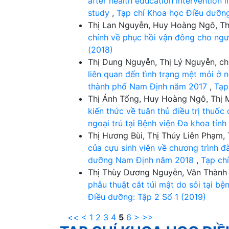
after health education intervention 
study
,
Tạp chí Khoa học Điều dưỡng
Thị Lan Nguyễn, Huy Hoàng Ngô, Th
chính về phục hồi vận đông cho ngư
(2018)
Thị Dung Nguyễn, Thị Lý Nguyễn, ch
liên quan đến tình trạng mệt mỏi ở 
thành phố Nam Định năm 2017
,
Tạp
Thị Ánh Tống, Huy Hoàng Ngô, Thị 
kiến thức về tuân thủ điều trị thuố
ngoại trú tại Bệnh viện Đa khoa tỉn
Thị Hương Bùi, Thị Thúy Liên Phạm,
của cựu sinh viên về chương trình 
dưỡng Nam Định năm 2018
,
Tạp ch
Thị Thùy Dương Nguyễn, Văn Thành
phẫu thuật cắt túi mật do sỏi tại 
Điều dưỡng: Tập 2 Số 1 (2019)
<<
<
1
2
3
4
5
6
>
>>