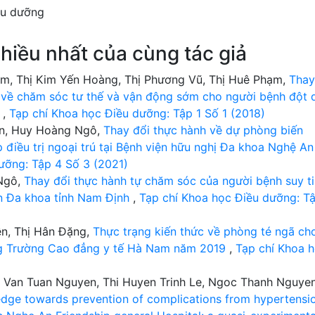
ều dưỡng
hiều nhất của cùng tác giả
m, Thị Kim Yến Hoàng, Thị Phương Vũ, Thị Huê Phạm,
Thay
 về chăm sóc tư thế và vận động sớm cho người bệnh đột 
h
,
Tạp chí Khoa học Điều dưỡng: Tập 1 Số 1 (2018)
ễn, Huy Hoàng Ngô,
Thay đổi thực hành về dự phòng biến
điều trị ngoại trú tại Bệnh viện hữu nghị Đa khoa Nghệ An
ưỡng: Tập 4 Số 3 (2021)
Ngô,
Thay đổi thực hành tự chăm sóc của người bệnh suy t
ện Đa khoa tỉnh Nam Định
,
Tạp chí Khoa học Điều dưỡng: T
ễn, Thị Hân Đặng,
Thực trạng kiến thức về phòng té ngã ch
ng Trường Cao đẳng y tế Hà Nam năm 2019
,
Tạp chí Khoa 
Van Tuan Nguyen, Thi Huyen Trinh Le, Ngoc Thanh Nguyen
edge towards prevention of complications from hypertensi