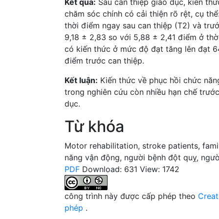
Kết quả:
Sau can thiệp giáo dục, kiến th
chăm sóc chính có cải thiện rõ rệt, cụ th
thời điểm ngay sau can thiệp (T2) và trướ
9,18 ± 2,83 so với 5,88 ± 2,41 điểm ở thờ
có kiến thức ở mức độ đạt tăng lên đạt 6
điểm trước can thiệp.
Kết luận:
Kiến thức về phục hồi chức năn
trong nghiên cứu còn nhiều hạn chế trước 
dục.
Từ khóa
Motor rehabilitation
,
stroke patients
,
fami
năng vận động
,
người bệnh đột quỵ
,
ngườ
PDF
Download: 631
View: 1742
công trình này được cấp phép theo
Creat
phép
.