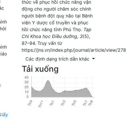
i
thức về phục hồi chức năng vận
ác
động cho người chăm sóc chính
người bệnh đột quỵ não tại Bệnh
hính
viện Y dược cổ truyền và phục
hời
hồi chức năng tỉnh Phú Thọ.
Tạp
Chí Khoa học Điều dưỡng
,
3
(5),
87–94. Truy vấn từ
ính
https://jns.vn/index.php/journal/article/view/278
giáo
Các định dạng trích dẫn khác
Tải xuống
c
Giấy