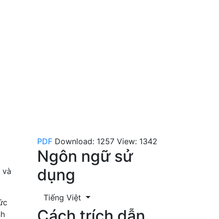
PDF
Download: 1257
View: 1342
Ngôn ngữ sử
dụng
 và
Tiếng Việt
ức
Cách trích dẫn
nh