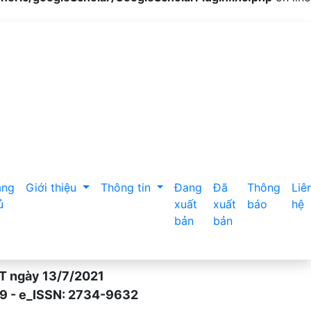
e tại Bệnh viện đa khoa tỉnh Nam Định năm 2017
ang
Giới thiệu
Thông tin
Đang
Đã
Thông
Liê
ủ
xuất
xuất
báo
hệ
bản
bản
gày 13/7/2021
- e_ISSN: 2734-9632