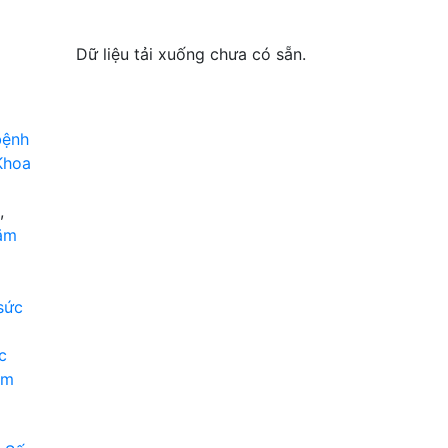
Dữ liệu tải xuống chưa có sẵn.
bệnh
Khoa
,
năm
sức
c
am