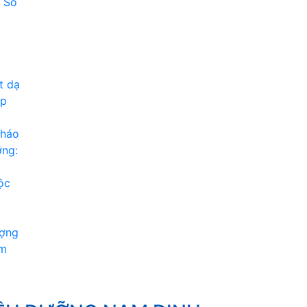
1 Số
t dạ
ạp
tháo
ỡng:
ộc
ượng
ăm