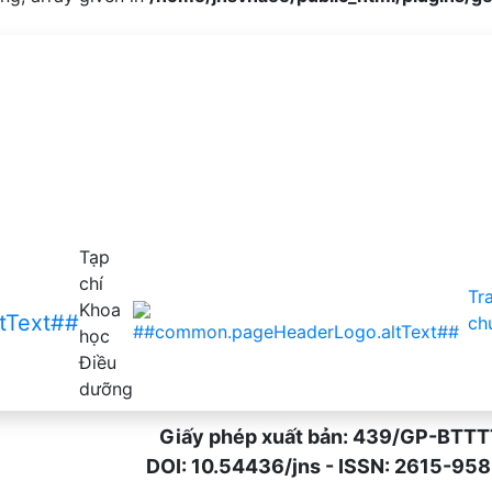
hế độ ăn uống và lối sống sau can thiệp giáo dục sức khỏ
Tạp
chí
Tr
Khoa
ch
học
Điều
dưỡng
Giấy phép xuất bản: 439/GP-BTTTT n
DOI: 10.54436/jns - ISSN: 2615-9589 