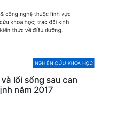
 & công nghệ thuộc lĩnh vực
 cứu khoa học; trao đổi kinh
kiến thức về điều dưỡng.
NGHIÊN CỨU KHOA HỌC
và lối sống sau can
Định năm 2017