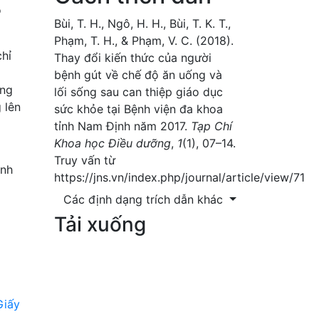
ộ
Bùi, T. H., Ngô, H. H., Bùi, T. K. T.,
Phạm, T. H., & Phạm, V. C. (2018).
chỉ
Thay đổi kiến thức của người
bệnh gút về chế độ ăn uống và
ổng
lối sống sau can thiệp giáo dục
 lên
sức khỏe tại Bệnh viện đa khoa
tỉnh Nam Định năm 2017.
Tạp Chí
Khoa học Điều dưỡng
,
1
(1), 07–14.
Truy vấn từ
ịnh
https://jns.vn/index.php/journal/article/view/71
Các định dạng trích dẫn khác
Tải xuống
Giấy