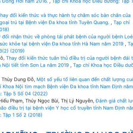
a Đồng Hới năm 2016.
,
Tạp chí Khoa học Điều dưỡng: Tập 
hay đổi kiến thức và thực hành tự chăm sóc bàn chân của
goại trú tại Bệnh viện Đa khoa tỉnh Tuyên Quang.
,
Tạp chí
018)
 đổi nhận thức về phòng tái phát bệnh của người bệnh Loé
c sức khỏe tại bệnh viện Đa khoa tỉnh Hà Nam năm 2019
,
T
3(2) (2019)
gô,
Thay đổi kiến thức tuân thủ điều trị của người bệnh đái 
n Nội tiết tỉnh Sơn La năm 2019
,
Tạp chí Khoa học Điều dư
hị Thùy Dung Đỗ,
Một số yếu tố liên quan đến chất lượng cu
ại Khoa Nội tim mạch Bệnh viện Đa khoa tỉnh Nam Định năm
: Tập 5 Số 04 (2022)
Hiếu Phạm, Thúy Ngọc Bùi, Thị Lý Nguyễn,
Đánh giá chất l
ão điều trị tại bệnh viện Y học cổ truyền tỉnh Nam Định n
 Tập 1 Số 2 (2018)