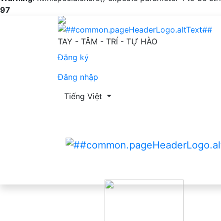
97
Thay đổi kiến thức của người bệnh gút về c
TAY - TÂM - TRÍ - TỰ HÀO
Đăng ký
Đăng nhập
Thay đổi ngôn ngữ. Ngôn ngữ hiện tại là:
Tiếng Việt