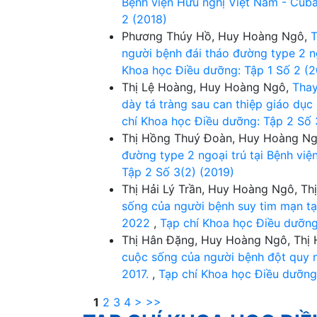
Bệnh viện Hữu nghị Việt Nam - Cub
2 (2018)
Phương Thúy Hồ, Huy Hoàng Ngô,
T
người bệnh đái tháo đường type 2 n
Khoa học Điều dưỡng: Tập 1 Số 2 (2
Thị Lệ Hoàng, Huy Hoàng Ngô,
Thay
dày tá tràng sau can thiệp giáo dụ
chí Khoa học Điều dưỡng: Tập 2 Số 
Thị Hồng Thuý Đoàn, Huy Hoàng N
đường type 2 ngoại trú tại Bệnh việ
Tập 2 Số 3(2) (2019)
Thị Hải Lý Trần, Huy Hoàng Ngô, T
sống của người bệnh suy tim mạn t
2022
,
Tạp chí Khoa học Điều dưỡng
Thị Hân Đặng, Huy Hoàng Ngô, Thị 
cuộc sống của người bệnh đột quy n
2017.
,
Tạp chí Khoa học Điều dưỡng:
1
2
3
4
>
>>