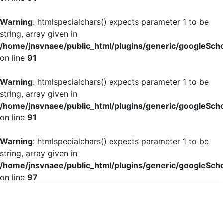
Warning
: htmlspecialchars() expects parameter 1 to be
string, array given in
/home/jnsvnaee/public_html/plugins/generic/googleScho
on line
91
Warning
: htmlspecialchars() expects parameter 1 to be
string, array given in
/home/jnsvnaee/public_html/plugins/generic/googleScho
on line
91
Warning
: htmlspecialchars() expects parameter 1 to be
string, array given in
/home/jnsvnaee/public_html/plugins/generic/googleScho
on line
97
Thực trạng tự quản lý đường huyết của người bệnh đái th