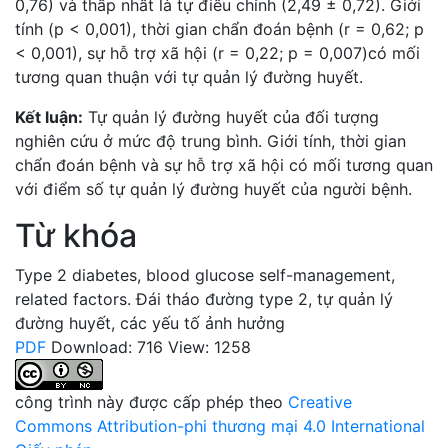
0,76) và thấp nhất là tự điều chỉnh (2,49 ± 0,72). Giới
tính (p < 0,001), thời gian chẩn đoán bệnh (r = 0,62; p
< 0,001), sự hỗ trợ xã hội (r = 0,22; p = 0,007)có mối
tương quan thuận với tự quản lý đường huyết.
Kết luận:
Tự quản lý đường huyết của đối tượng
nghiên cứu ở mức độ trung bình. Giới tính, thời gian
chẩn đoán bệnh và sự hỗ trợ xã hội có mối tương quan
với điểm số tự quản lý đường huyết của người bệnh.
Từ khóa
Type 2 diabetes
,
blood glucose self-management
,
related factors.
Đái tháo đường type 2
,
tự quản lý
đường huyết
,
các yếu tố ảnh hưởng
PDF
Download: 716
View: 1258
công trình này được cấp phép theo
Creative
Commons Attribution-phi thương mại 4.0 International