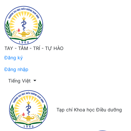
TAY - TÂM - TRÍ - TỰ HÀO
Đăng ký
Đăng nhập
Thay đổi ngôn ngữ. Ngôn ngữ hiện tại là:
Tiếng Việt
Tạp chí Khoa học Điều dưỡng