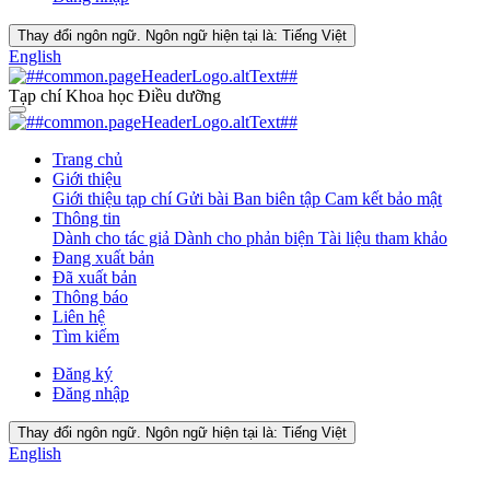
Thay đổi ngôn ngữ. Ngôn ngữ hiện tại là:
Tiếng Việt
English
Tạp chí Khoa học Điều dưỡng
Trang chủ
Giới thiệu
Giới thiệu tạp chí
Gửi bài
Ban biên tập
Cam kết bảo mật
Thông tin
Dành cho tác giả
Dành cho phản biện
Tài liệu tham khảo
Đang xuất bản
Đã xuất bản
Thông báo
Liên hệ
Tìm kiếm
Đăng ký
Đăng nhập
Thay đổi ngôn ngữ. Ngôn ngữ hiện tại là:
Tiếng Việt
English