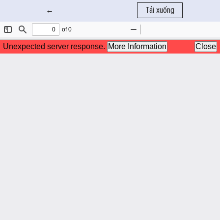
Quay trở lại chi tiết bài báo
←
Tải xuống