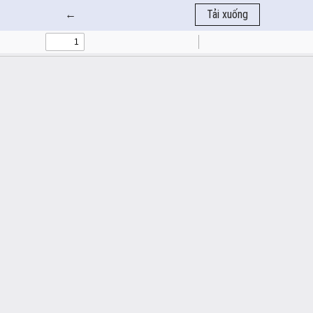
Quay trở lại chi tiết bài báo
←
Tải xuống