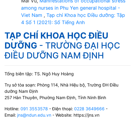
Mai Vu,
Manifestations of occupational stress
among nurses in Phu Yen general hospital -
Viet Nam
,
Tạp chí Khoa học Điều dưỡng: Tập
4 Số 1 (2021): Số Tiếng Anh
TẠP CHÍ KHOA HỌC ĐIỀU
DƯỠNG
- TRƯỜNG ĐẠI HỌC
ĐIỀU DƯỠNG NAM ĐỊNH
Tổng biên tập: TS. Ngô Huy Hoàng
Trụ sở tòa soạn: Phòng 114, Nhà Hiệu bộ, Trường ĐH Điều
dưỡng Nam Định
257 Hàn Thuyên, Phường Nam Định, Tỉnh Ninh Bình
Hotline:
091 3553578
- Điện thoại:
0228 3649666
-
Email:
jns@ndun.edu.vn
- Website: https://jns.vn