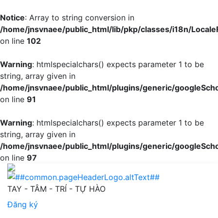
Notice
: Array to string conversion in
/home/jnsvnaee/public_html/lib/pkp/classes/i18n/LocaleF
on line
102
Warning
: htmlspecialchars() expects parameter 1 to be
string, array given in
/home/jnsvnaee/public_html/plugins/generic/googleScho
on line
91
Warning
: htmlspecialchars() expects parameter 1 to be
string, array given in
/home/jnsvnaee/public_html/plugins/generic/googleScho
on line
97
Thực trạng và một số yếu tố liên quan đến hoạt động thể
TAY - TÂM - TRÍ - TỰ HÀO
Đăng ký