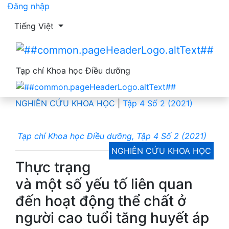
Đăng nhập
Thay đổi ngôn ngữ. Ngôn ngữ hiện tại là:
Tiếng Việt
Tạp chí Khoa học Điều dưỡng
NGHIÊN CỨU KHOA HỌC
|
Tập 4 Số 2 (2021)
Tạp chí Khoa học Điều dưỡng, Tập 4 Số 2 (2021)
NGHIÊN CỨU KHOA HỌC
Thực trạng
và một số yếu tố liên quan
đến hoạt động thể chất ở
người cao tuổi tăng huyết áp