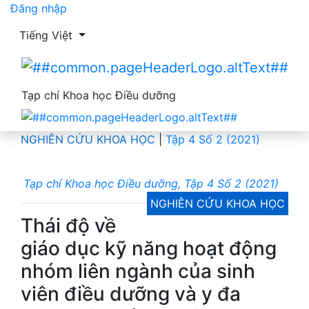
Đăng nhập
Thay đổi ngôn ngữ. Ngôn ngữ hiện tại là:
Tiếng Việt
Tạp chí Khoa học Điều dưỡng
NGHIÊN CỨU KHOA HỌC
|
Tập 4 Số 2 (2021)
Tạp chí Khoa học Điều dưỡng, Tập 4 Số 2 (2021)
NGHIÊN CỨU KHOA HỌC
Thái độ về
giáo dục kỹ năng hoạt động
nhóm liên ngành của sinh
viên điều dưỡng và y đa