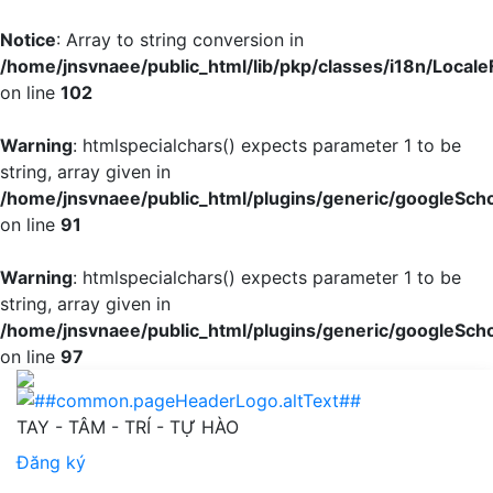
Notice
: Array to string conversion in
/home/jnsvnaee/public_html/lib/pkp/classes/i18n/LocaleF
on line
102
Warning
: htmlspecialchars() expects parameter 1 to be
string, array given in
/home/jnsvnaee/public_html/plugins/generic/googleScho
on line
91
Warning
: htmlspecialchars() expects parameter 1 to be
string, array given in
/home/jnsvnaee/public_html/plugins/generic/googleScho
on line
97
Thái độ về giáo dục kỹ năng hoạt động nhóm liên ngành 
TAY - TÂM - TRÍ - TỰ HÀO
Đăng ký