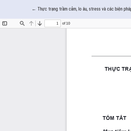
Quay trở lại chi tiết bài báo
←
Thực trạng trầm cảm, lo âu, stress và các biện ph