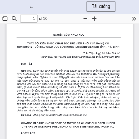
Quay trở lại chi tiết bài báo
←
Tải xuống