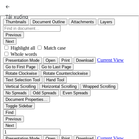
Quay trở lại chi tiết bài báo
←
Tải xuống