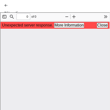
Quay trở lại chi tiết bài báo
←
Tải xuống