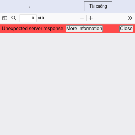
Quay trở lại chi tiết bài báo
←
Tải xuống