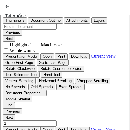
Quay trở lại chi tiết bài báo
←
Tải xuống