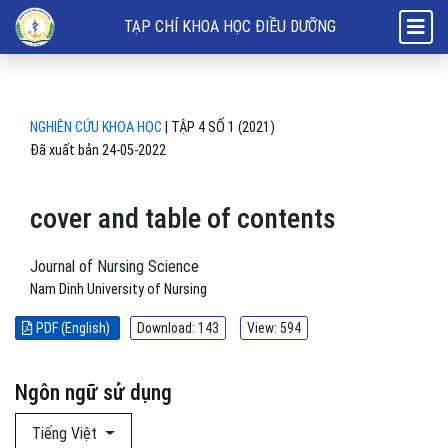
cover and table of contents
TẠP CHÍ KHOA HỌC ĐIỀU DƯỠNG
NGHIÊN CỨU KHOA HỌC
|
TẬP 4 SỐ 1 (2021)
Đã xuất bản 24-05-2022
cover and table of contents
Journal of Nursing Science
Nam Dinh University of Nursing
PDF (English)
Download: 143
View: 594
Ngôn ngữ sử dụng
Tiếng Việt