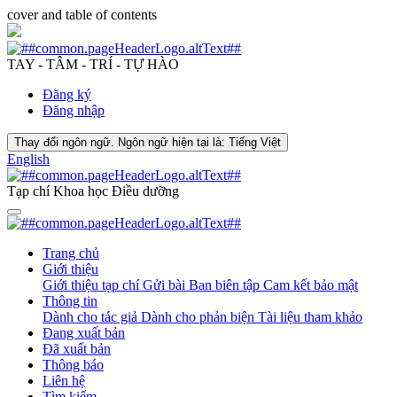
cover and table of contents
TAY - TÂM - TRÍ - TỰ HÀO
Đăng ký
Đăng nhập
Thay đổi ngôn ngữ. Ngôn ngữ hiện tại là:
Tiếng Việt
English
Tạp chí Khoa học Điều dưỡng
Trang chủ
Giới thiệu
Giới thiệu tạp chí
Gửi bài
Ban biên tập
Cam kết bảo mật
Thông tin
Dành cho tác giả
Dành cho phản biện
Tài liệu tham khảo
Đang xuất bản
Đã xuất bản
Thông báo
Liên hệ
Tìm kiếm