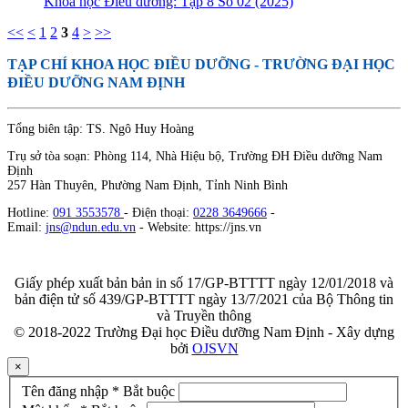
Khoa học Điều dưỡng: Tập 8 Số 02 (2025)
<<
<
1
2
3
4
>
>>
TẠP CHÍ KHOA HỌC ĐIỀU DƯỠNG
- TRƯỜNG ĐẠI HỌC
ĐIỀU DƯỠNG NAM ĐỊNH
Tổng biên tập: TS. Ngô Huy Hoàng
Trụ sở tòa soạn: Phòng 114, Nhà Hiệu bộ, Trường ĐH Điều dưỡng Nam
Định
257 Hàn Thuyên, Phường Nam Định, Tỉnh Ninh Bình
Hotline:
091 3553578
- Điện thoại:
0228 3649666
-
Email:
jns@ndun.edu.vn
- Website: https://jns.vn
Giấy phép xuất bản bản in số 17/GP-BTTTT ngày 12/01/2018 và
bản điện tử số 439/GP-BTTTT ngày 13/7/2021 của Bộ Thông tin
và Truyền thông
© 2018-2022 Trường Đại học Điều dưỡng Nam Định - Xây dựng
bởi
OJSVN
×
Tên đăng nhập
*
Bắt buộc