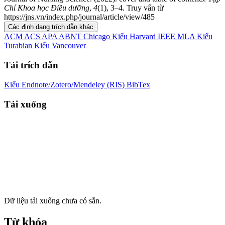
Chí Khoa học Điều dưỡng
,
4
(1), 3–4. Truy vấn từ
https://jns.vn/index.php/journal/article/view/485
Các định dạng trích dẫn khác
ACM
ACS
APA
ABNT
Chicago
Kiểu Harvard
IEEE
MLA
Kiểu
Turabian
Kiểu Vancouver
Tải trích dẫn
Kiểu Endnote/Zotero/Mendeley (RIS)
BibTex
Tải xuống
Dữ liệu tải xuống chưa có sẵn.
Từ khóa