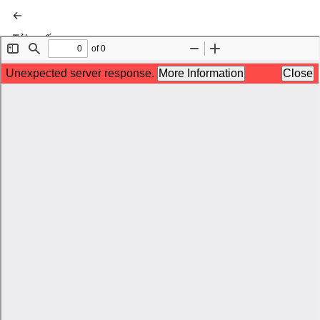
Quay trở lại chi tiết bài báo
←
Tải xuống