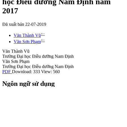
học Điều dưỡng Nam Định năm
2017
Đã xuất bản 22-07-2019
+
−
Văn Thành Vũ
+
−
Văn Sơn Phạm
Văn Thành Vũ
Trường Đại học Điều dưỡng Nam Định
Văn Sơn Phạm
Trường Đại học Điều dưỡng Nam Định
PDF
Download: 333
View: 560
Ngôn ngữ sử dụng
Tiếng Việt
English
Cách trích dẫn
Vũ, V. T., & Phạm, V. S. (2019). Thực trạng và một số yếu tố liên