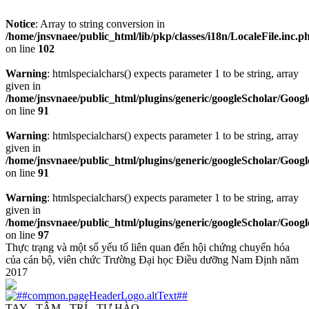
Notice
: Array to string conversion in
/home/jnsvnaee/public_html/lib/pkp/classes/i18n/LocaleFile.inc.p
on line
102
Warning
: htmlspecialchars() expects parameter 1 to be string, array
given in
/home/jnsvnaee/public_html/plugins/generic/googleScholar/Googl
on line
91
Warning
: htmlspecialchars() expects parameter 1 to be string, array
given in
/home/jnsvnaee/public_html/plugins/generic/googleScholar/Googl
on line
91
Warning
: htmlspecialchars() expects parameter 1 to be string, array
given in
/home/jnsvnaee/public_html/plugins/generic/googleScholar/Googl
on line
97
Thực trạng và một số yếu tố liên quan đến hội chứng chuyển hóa
của cán bộ, viên chức Trường Đại học Điều dưỡng Nam Định năm
2017
TAY - TÂM - TRÍ - TỰ HÀO