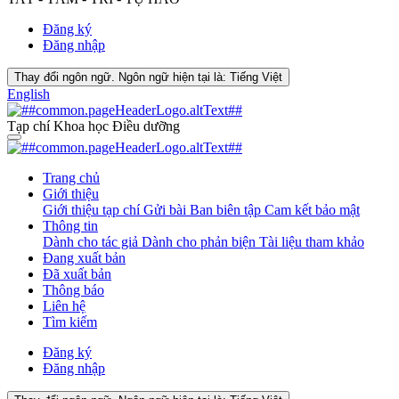
Đăng ký
Đăng nhập
Thay đổi ngôn ngữ. Ngôn ngữ hiện tại là:
Tiếng Việt
English
Tạp chí Khoa học Điều dưỡng
Trang chủ
Giới thiệu
Giới thiệu tạp chí
Gửi bài
Ban biên tập
Cam kết bảo mật
Thông tin
Dành cho tác giả
Dành cho phản biện
Tài liệu tham khảo
Đang xuất bản
Đã xuất bản
Thông báo
Liên hệ
Tìm kiếm
Đăng ký
Đăng nhập