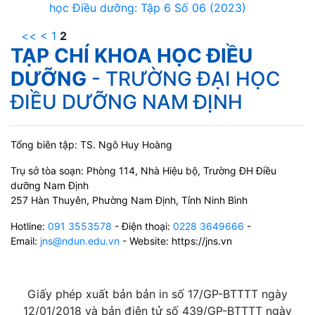
học Điều dưỡng: Tập 6 Số 06 (2023)
<<
<
1
2
TẠP CHÍ KHOA HỌC ĐIỀU
DƯỠNG
- TRƯỜNG ĐẠI HỌC
ĐIỀU DƯỠNG NAM ĐỊNH
Tổng biên tập: TS. Ngô Huy Hoàng
Trụ sở tòa soạn: Phòng 114, Nhà Hiệu bộ, Trường ĐH Điều
dưỡng Nam Định
257 Hàn Thuyên, Phường Nam Định, Tỉnh Ninh Bình
Hotline:
091 3553578
- Điện thoại:
0228 3649666
-
Email:
jns@ndun.edu.vn
- Website: https://jns.vn
Giấy phép xuất bản bản in số 17/GP-BTTTT ngày
12/01/2018 và bản điện tử số 439/GP-BTTTT ngày