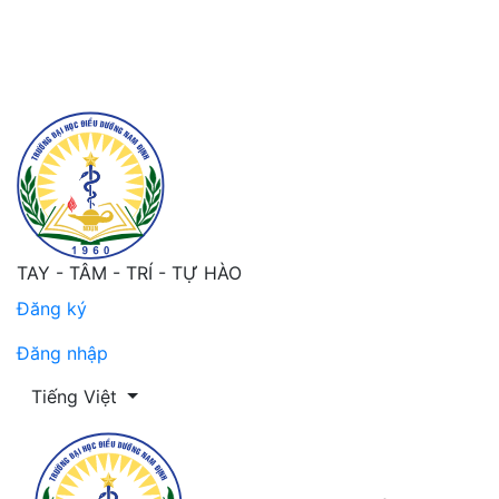
Một số yếu tố liên quan đến chất lượng cuộc sống của n
TAY - TÂM - TRÍ - TỰ HÀO
Đăng ký
Đăng nhập
Thay đổi ngôn ngữ. Ngôn ngữ hiện tại là:
Tiếng Việt