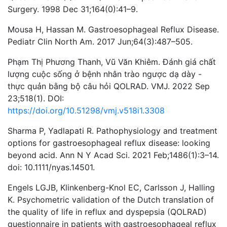
Surgery. 1998 Dec 31;164(0):41–9.
Mousa H, Hassan M. Gastroesophageal Reflux Disease.
Pediatr Clin North Am. 2017 Jun;64(3):487–505.
Phạm Thị Phương Thanh, Vũ Văn Khiêm. Đánh giá chất
lượng cuộc sống ở bệnh nhân trào ngược dạ dày -
thực quản bằng bộ câu hỏi QOLRAD. VMJ. 2022 Sep
23;518(1). DOI:
https://doi.org/10.51298/vmj.v518i1.3308
Sharma P, Yadlapati R. Pathophysiology and treatment
options for gastroesophageal reflux disease: looking
beyond acid. Ann N Y Acad Sci. 2021 Feb;1486(1):3–14.
doi: 10.1111/nyas.14501.
Engels LGJB, Klinkenberg-Knol EC, Carlsson J, Halling
K. Psychometric validation of the Dutch translation of
the quality of life in reflux and dyspepsia (QOLRAD)
questionnaire in patients with gastroesophageal reflux