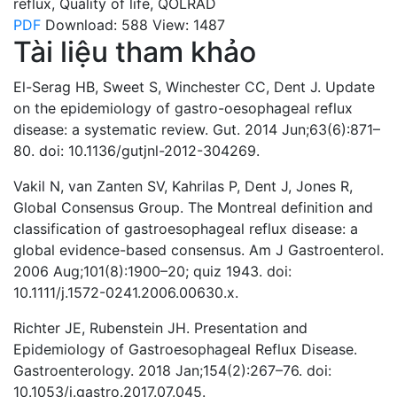
reflux
,
Quality of life
,
QOLRAD
PDF
Download: 588
View: 1487
Tài liệu tham khảo
El-Serag HB, Sweet S, Winchester CC, Dent J. Update
on the epidemiology of gastro-oesophageal reflux
disease: a systematic review. Gut. 2014 Jun;63(6):871–
80. doi: 10.1136/gutjnl-2012-304269.
Vakil N, van Zanten SV, Kahrilas P, Dent J, Jones R,
Global Consensus Group. The Montreal definition and
classification of gastroesophageal reflux disease: a
global evidence-based consensus. Am J Gastroenterol.
2006 Aug;101(8):1900–20; quiz 1943. doi:
10.1111/j.1572-0241.2006.00630.x.
Richter JE, Rubenstein JH. Presentation and
Epidemiology of Gastroesophageal Reflux Disease.
Gastroenterology. 2018 Jan;154(2):267–76. doi:
10.1053/j.gastro.2017.07.045.