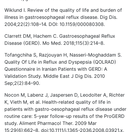
Wiklund I. Review of the quality of life and burden of
illness in gastroesophageal reflux disease. Dig Dis.
2004;22(2):108–14. DOI: 10.1159/000080308.
Clarrett DM, Hachem C. Gastroesophageal Reflux
Disease (GERD). Mo Med. 2018;115(3):214–8.
Tofangchiha S, Razjouyan H, Nasseri-Moghaddam S.
Quality Of Life in Reflux and Dyspepsia (QOLRAD)
Questionnaire in Iranian Patients with GERD: A
Validation Study. Middle East J Dig Dis. 2010
Sep;2(2):84–90.
Nocon M, Labenz J, Jaspersen D, Leodolter A, Richter
K, Vieth M, et al. Health-related quality of life in
patients with gastro-oesophageal reflux disease under
routine care: 5-year follow-up results of the ProGERD
study. Aliment Pharmacol Ther. 2009 Mar
15;29(6):662–8. doi:10.1111/j.1365-2036.2008.03921.x.