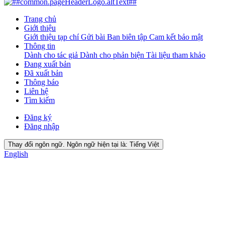
Trang chủ
Giới thiệu
Giới thiệu tạp chí
Gửi bài
Ban biên tập
Cam kết bảo mật
Thông tin
Dành cho tác giả
Dành cho phản biện
Tài liệu tham khảo
Đang xuất bản
Đã xuất bản
Thông báo
Liên hệ
Tìm kiếm
Đăng ký
Đăng nhập
Thay đổi ngôn ngữ. Ngôn ngữ hiện tại là:
Tiếng Việt
English