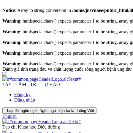
Notice
: Array to string conversion in
/home/jnsvnaee/public_html/lib
Warning
: htmlspecialchars() expects parameter 1 to be string, array 
Warning
: htmlspecialchars() expects parameter 1 to be string, array 
Warning
: htmlspecialchars() expects parameter 1 to be string, array 
Warning
: htmlspecialchars() expects parameter 1 to be string, array 
Warning
: htmlspecialchars() expects parameter 1 to be string, array 
Đánh giá tình trạng đau và chất lượng cuộc sống người bệnh ung t
TAY - TÂM - TRÍ - TỰ HÀO
Đăng ký
Đăng nhập
Thay đổi ngôn ngữ. Ngôn ngữ hiện tại là:
Tiếng Việt
English
Tạp chí Khoa học Điều dưỡng