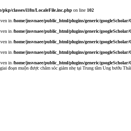
/pkp/classes/i18n/LocaleFile.inc.php
on line
102
given in
/home/jnsvnaee/public_html/plugins/generic/googleScholar
given in
/home/jnsvnaee/public_html/plugins/generic/googleScholar
given in
/home/jnsvnaee/public_html/plugins/generic/googleScholar
given in
/home/jnsvnaee/public_html/plugins/generic/googleScholar
given in
/home/jnsvnaee/public_html/plugins/generic/googleScholar
hư giai đoạn muộn được chăm sóc giảm nhẹ tại Trung tâm Ung bướu Th