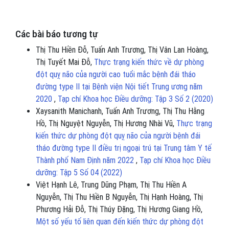
Các bài báo tương tự
Thị Thu Hiền Đỗ, Tuấn Anh Trương, Thị Vân Lan Hoàng,
Thị Tuyết Mai Đỗ,
Thực trạng kiến thức về dự phòng
đột quỵ não của người cao tuổi mắc bệnh đái tháo
đường type II tại Bệnh viện Nội tiết Trung ương năm
2020
,
Tạp chí Khoa học Điều dưỡng: Tập 3 Số 2 (2020)
Xaysanith Manichanh, Tuấn Anh Trương, Thị Thu Hằng
Hồ, Thị Nguyệt Nguyễn, Thị Hương Nhài Vũ,
Thực trạng
kiến thức dự phòng đột quỵ não của người bệnh đái
tháo đường type II điều trị ngoại trú tại Trung tâm Y tế
Thành phố Nam Định năm 2022
,
Tạp chí Khoa học Điều
dưỡng: Tập 5 Số 04 (2022)
Việt Hạnh Lê, Trung Dũng Phạm, Thị Thu Hiền A
Nguyễn, Thị Thu Hiền B Nguyễn, Thị Hạnh Hoàng, Thị
Phương Hải Đỗ, Thị Thúy Đặng, Thị Hương Giang Hồ,
Một số yếu tố liên quan đến kiến thức dự phòng đột