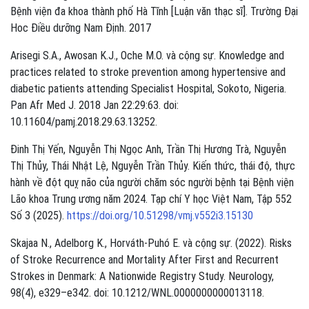
Bệnh viện đa khoa thành phố Hà Tĩnh [Luận văn thạc sĩ]. Trường Đại
Hoc Điều dưỡng Nam Định. 2017
Arisegi S.A., Awosan K.J., Oche M.O. và cộng sự. Knowledge and
practices related to stroke prevention among hypertensive and
diabetic patients attending Specialist Hospital, Sokoto, Nigeria.
Pan Afr Med J. 2018 Jan 22:29:63. doi:
10.11604/pamj.2018.29.63.13252.
Đinh Thị Yến, Nguyễn Thị Ngọc Anh, Trần Thị Hương Trà, Nguyễn
Thị Thủy, Thái Nhật Lệ, Nguyễn Trần Thủy. Kiến thức, thái độ, thực
hành về đột quỵ não của người chăm sóc người bệnh tại Bệnh viện
Lão khoa Trung ương năm 2024. Tạp chí Y học Việt Nam, Tập 552
Số 3 (2025).
https://doi.org/10.51298/vmj.v552i3.15130
Skajaa N., Adelborg K., Horváth-Puhó E. và cộng sự. (2022). Risks
of Stroke Recurrence and Mortality After First and Recurrent
Strokes in Denmark: A Nationwide Registry Study. Neurology,
98(4), e329–e342. doi: 10.1212/WNL.0000000000013118.