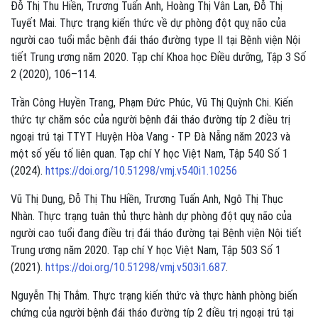
Đỗ Thị Thu Hiền, Trương Tuấn Anh, Hoàng Thị Vân Lan, Đỗ Thị
Tuyết Mai. Thực trạng kiến thức về dự phòng đột quỵ não của
người cao tuổi mắc bệnh đái tháo đường type II tại Bệnh viện Nội
tiết Trung ương năm 2020. Tạp chí Khoa học Điều dưỡng, Tập 3 Số
2 (2020), 106–114.
Trần Công Huyền Trang, Phạm Đức Phúc, Vũ Thị Quỳnh Chi. Kiến
thức tự chăm sóc của người bệnh đái tháo đường típ 2 điều trị
ngoại trú tại TTYT Huyện Hòa Vang - TP Đà Nẵng năm 2023 và
một số yếu tố liên quan. Tạp chí Y học Việt Nam, Tập 540 Số 1
(2024).
https://doi.org/10.51298/vmj.v540i1.10256
Vũ Thị Dung, Đỗ Thị Thu Hiền, Trương Tuấn Anh, Ngô Thị Thục
Nhàn. Thực trạng tuân thủ thực hành dự phòng đột quỵ não của
người cao tuổi đang điều trị đái tháo đường tại Bệnh viện Nội tiết
Trung ương năm 2020. Tạp chí Y học Việt Nam, Tập 503 Số 1
(2021).
https://doi.org/10.51298/vmj.v503i1.687
.
Nguyễn Thị Thắm. Thực trạng kiến thức và thực hành phòng biến
chứng của người bệnh đái tháo đường típ 2 điều trị ngoại trú tại