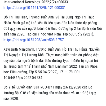
Interventional Neurology. 2022;2(2):e000331.
https://doi.org/10.1161/SVIN.121.000331
.
Đỗ Thị Thu Hiền, Trương Tuấn Anh, Vũ Thị Dung, Ngô Thị Thục
Nhàn. Đánh giá một số yếu tố liên quan đến kiến thức dự phòng
đột quỵ não của người bệnh đái tháo đường típ 2 tại Bệnh viện Nội
tiết năm 2020. Tạp chí Y học Việt Nam, Tập 503 Số 2 (2021).
https://doi.org/10.51298/vmj.v503i2.757
Xaysanith Manichanh, Trương Tuấn Anh, Hồ Thị Thu Hằng, Nguyễn
Thị Nguyệt, Thị Hương Nhài. Thực trạng kiến thức dự phòng đột
quỵ não của người bệnh đái tháo đường type II điều trị ngoại trú
tại Trung tâm Y tế Thành phố Nam Định năm 2022. Tạp chí Khoa
học Điều dưỡng, Tập 5 Số 04 (2022), 171–178. DOI:
10.54436/jns.2022.04.534
Bộ Y tế. Quyết định 5331/QĐ-BYT ngày 23/12/2020 của Bộ
trưởng Bộ Y tế về việc hướng dẫn chẩn đoán và xử trí đột quỵ
não, 2020.