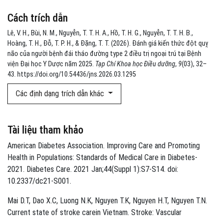
Cách trích dẫn
Lê, V. H., Bùi, N. M., Nguyễn, T. T. H. A., Hồ, T. H. G., Nguyễn, T. T. H. B.,
Hoàng, T. H., Đỗ, T. P. H., & Đặng, T. T. (2026). Đánh giá kiến thức đột quỵ
não của người bệnh đái tháo đường type 2 điều trị ngoại trú tại Bệnh
viện Đại học Y Dược năm 2025.
Tạp Chí Khoa học Điều dưỡng
,
9
(03), 32–
43. https://doi.org/10.54436/jns.2026.03.1295
Các định dạng trích dẫn khác
Tài liệu tham khảo
American Diabetes Association. Improving Care and Promoting
Health in Populations: Standards of Medical Care in Diabetes-
2021. Diabetes Care. 2021 Jan;44(Suppl 1):S7-S14. doi:
10.2337/dc21-S001.
Mai D.T, Dao X.C, Luong N.K, Nguyen T.K, Nguyen H.T, Nguyen T.N.
Current state of stroke carein Vietnam. Stroke: Vascular