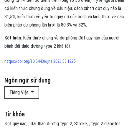
động từ 14 đến 36 điểm trên tổng số 38 điểm). Tỷ lệ người bệnh
có kiến thức chung đúng về dấu hiệu, cách xử trí đột quỵ não là
81,5%; kiến thức về yếu tố nguy cơ của bệnh và kiến thức về các
biện pháp dự phòng lần lượt là 80,3% và 82%.
Kết luận
: Kiến thức chung về dự phòng đột quỵ não của người
bệnh đái tháo đường type 2 khá tốt.
https://doi.org/10.54436/jns.2026.03.1295
Ngôn ngữ sử dụng
Tiếng Việt
Từ khóa
Đột quỵ não
,
đái tháo đường type 2
Stroke
,
type 2 diabetes