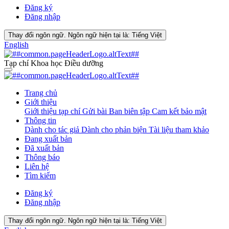
Đăng ký
Đăng nhập
Thay đổi ngôn ngữ. Ngôn ngữ hiện tại là:
Tiếng Việt
English
Tạp chí Khoa học Điều dưỡng
Trang chủ
Giới thiệu
Giới thiệu tạp chí
Gửi bài
Ban biên tập
Cam kết bảo mật
Thông tin
Dành cho tác giả
Dành cho phản biện
Tài liệu tham khảo
Đang xuất bản
Đã xuất bản
Thông báo
Liên hệ
Tìm kiếm
Đăng ký
Đăng nhập
Thay đổi ngôn ngữ. Ngôn ngữ hiện tại là:
Tiếng Việt