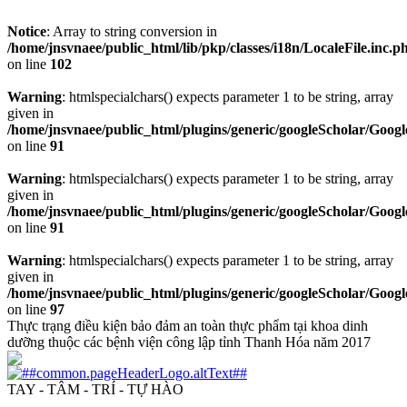
Notice
: Array to string conversion in
/home/jnsvnaee/public_html/lib/pkp/classes/i18n/LocaleFile.inc.p
on line
102
Warning
: htmlspecialchars() expects parameter 1 to be string, array
given in
/home/jnsvnaee/public_html/plugins/generic/googleScholar/Googl
on line
91
Warning
: htmlspecialchars() expects parameter 1 to be string, array
given in
/home/jnsvnaee/public_html/plugins/generic/googleScholar/Googl
on line
91
Warning
: htmlspecialchars() expects parameter 1 to be string, array
given in
/home/jnsvnaee/public_html/plugins/generic/googleScholar/Googl
on line
97
Thực trạng điều kiện bảo đảm an toàn thực phẩm tại khoa dinh
dưỡng thuộc các bệnh viện công lập tỉnh Thanh Hóa năm 2017
TAY - TÂM - TRÍ - TỰ HÀO