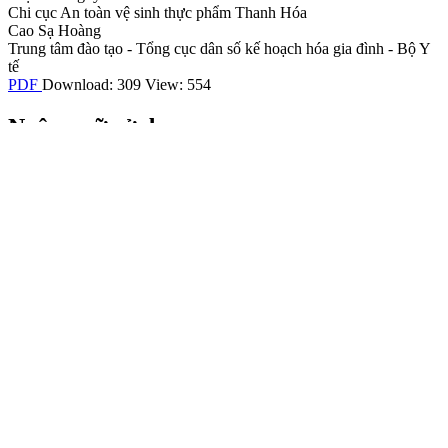
Chi cục An toàn vệ sinh thực phẩm Thanh Hóa
Cao Sạ Hoàng
Trung tâm đào tạo - Tổng cục dân số kế hoạch hóa gia đình - Bộ Y
tế
PDF
Download: 309
View: 554
Ngôn ngữ sử dụng
Tiếng Việt
English
Cách trích dẫn
Nguyễn, T. Đào, & Hoàng, C. S. (2018). Thực trạng điều kiện bảo
đảm an toàn thực phẩm tại khoa dinh dưỡng thuộc các bệnh viện
công lập tỉnh Thanh Hóa năm 2017.
Tạp Chí Khoa học Điều
dưỡng
,
1
(3), 83–88. Truy vấn từ
https://jns.vn/index.php/journal/article/view/148
Các định dạng trích dẫn khác
ACM
ACS
APA
ABNT
Chicago
Kiểu Harvard
IEEE
MLA
Kiểu
Turabian
Kiểu Vancouver
Tải trích dẫn