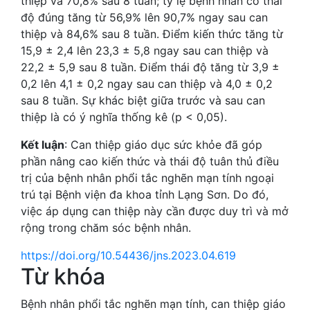
thiệp và 70,8% sau 8 tuần; tỷ lệ bệnh nhân có thái
độ đúng tăng từ 56,9% lên 90,7% ngay sau can
thiệp và 84,6% sau 8 tuần. Điểm kiến thức tăng từ
15,9 ± 2,4 lên 23,3 ± 5,8 ngay sau can thiệp và
22,2 ± 5,9 sau 8 tuần. Điểm thái độ tăng từ 3,9 ±
0,2 lên 4,1 ± 0,2 ngay sau can thiệp và 4,0 ± 0,2
sau 8 tuần. Sự khác biệt giữa trước và sau can
thiệp là có ý nghĩa thống kê (p < 0,05).
Kết luận
: Can thiệp giáo dục sức khỏe đã góp
phần nâng cao kiến thức và thái độ tuân thủ điều
trị của bệnh nhân phổi tắc nghẽn mạn tính ngoại
trú tại Bệnh viện đa khoa tỉnh Lạng Sơn. Do đó,
việc áp dụng can thiệp này cần được duy trì và mở
rộng trong chăm sóc bệnh nhân.
https://doi.org/10.54436/jns.2023.04.619
Từ khóa
Bệnh nhân phổi tắc nghẽn mạn tính
,
can thiệp giáo