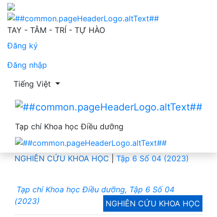
Thay đổi kiến thức và thái độ tuân thủ điều trị sau giáo
TAY - TÂM - TRÍ - TỰ HÀO
Đăng ký
Đăng nhập
Thay đổi ngôn ngữ. Ngôn ngữ hiện tại là:
Tiếng Việt
Tạp chí Khoa học Điều dưỡng
NGHIÊN CỨU KHOA HỌC
|
Tập 6 Số 04 (2023)
Tạp chí Khoa học Điều dưỡng, Tập 6 Số 04
(2023)
NGHIÊN CỨU KHOA HỌC