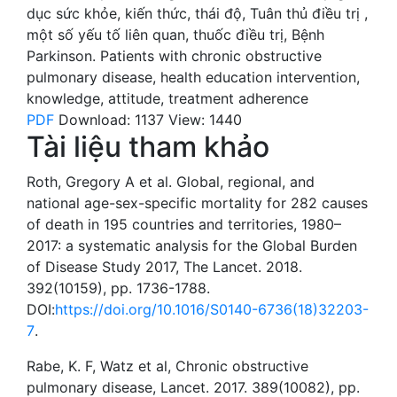
dục sức khỏe
,
kiến thức
,
thái độ
,
Tuân thủ điều trị ,
một số yếu tố liên quan, thuốc điều trị, Bệnh
Parkinson.
Patients with chronic obstructive
pulmonary disease
,
health education intervention
,
knowledge
,
attitude
,
treatment adherence
PDF
Download: 1137
View: 1440
Tài liệu tham khảo
Roth, Gregory A et al. Global, regional, and
national age-sex-specific mortality for 282 causes
of death in 195 countries and territories, 1980–
2017: a systematic analysis for the Global Burden
of Disease Study 2017, The Lancet. 2018.
392(10159), pp. 1736-1788.
DOI:
https://doi.org/10.1016/S0140-6736(18)32203-
7
.
Rabe, K. F, Watz et al, Chronic obstructive
pulmonary disease, Lancet. 2017. 389(10082), pp.