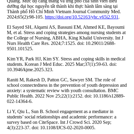
Quang. Mức độ căng thẳng và ứng phó của sinh viên điều
dưỡng đại học nguyễn tất thành khi thực hành lâm sàng tại
Thành phố Hồ Chí Minh Vietnam Journal Community Med.
2024;65(2):98-105.
https://doi.org/10.52163/yhc.v65i2.931
.
El Sayed SH, Alqarni AS, Bassuni EM, Ahmed KE, Bayoumi
M, et al. Stress and coping strategies among nursing students at
the College of Nursing, ABHA, King Khalid University. Int J
Nurs Health Care Res. 2024;7:1525. doi: 10.29011/2688-
9501.101525.
Kim YR, Park HJ, Kim SY. Stress and coping skills in medical
students. Korean J Med Educ. 2025 Mar;37(1):59-63. doi:
10.3946/kjme.2025.323.
Raniti M, Rakesh D, Patton GC, Sawyer SM. The role of
school connectedness in the prevention of youth depression and
anxiety: a systematic review with youth consultation. BMC
Public Health. 2022 Nov 25;22(1):2152. doi: 10.1186/s12889-
022-14364-6.
Li Y, Qiu L, Sun B. School engagement as a mediator in
students’ social relationships and academic performance: a
survey based on CiteSpace. Int J Crowd Sci. 2020 Sep;
4(3):223-37. doi: 10.1108/IJCS-02-2020-0005.