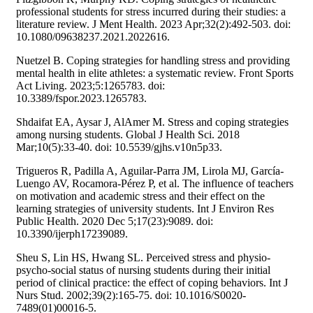
professional students for stress incurred during their studies: a
literature review. J Ment Health. 2023 Apr;32(2):492-503. doi:
10.1080/09638237.2021.2022616.
Nuetzel B. Coping strategies for handling stress and providing
mental health in elite athletes: a systematic review. Front Sports
Act Living. 2023;5:1265783. doi:
10.3389/fspor.2023.1265783.
Shdaifat EA, Aysar J, AlAmer M. Stress and coping strategies
among nursing students. Global J Health Sci. 2018
Mar;10(5):33-40. doi: 10.5539/gjhs.v10n5p33.
Trigueros R, Padilla A, Aguilar-Parra JM, Lirola MJ, García-
Luengo AV, Rocamora-Pérez P, et al. The influence of teachers
on motivation and academic stress and their effect on the
learning strategies of university students. Int J Environ Res
Public Health. 2020 Dec 5;17(23):9089. doi:
10.3390/ijerph17239089.
Sheu S, Lin HS, Hwang SL. Perceived stress and physio-
psycho-social status of nursing students during their initial
period of clinical practice: the effect of coping behaviors. Int J
Nurs Stud. 2002;39(2):165-75. doi: 10.1016/S0020-
7489(01)00016-5.