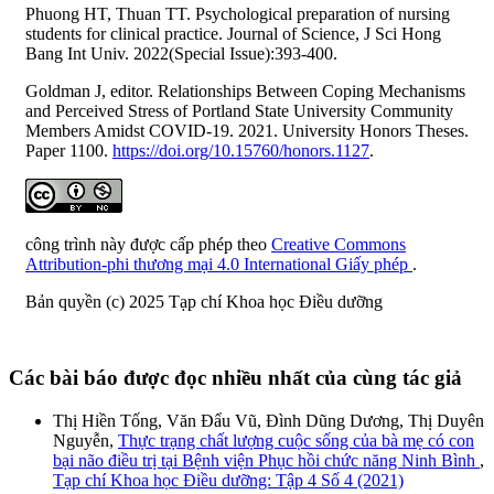
Phuong HT, Thuan TT. Psychological preparation of nursing
students for clinical practice. Journal of Science, J Sci Hong
Bang Int Univ. 2022(Special Issue):393-400.
Goldman J, editor. Relationships Between Coping Mechanisms
and Perceived Stress of Portland State University Community
Members Amidst COVID-19. 2021. University Honors Theses.
Paper 1100.
https://doi.org/10.15760/honors.1127
.
công trình này được cấp phép theo
Creative Commons
Attribution-phi thương mại 4.0 International Giấy phép
.
Bản quyền (c) 2025 Tạp chí Khoa học Điều dưỡng
Các bài báo được đọc nhiều nhất của cùng tác giả
Thị Hiền Tống, Văn Đẩu Vũ, Đình Dũng Dương, Thị Duyên
Nguyễn,
Thực trạng chất lượng cuộc sống của bà mẹ có con
bại não điều trị tại Bệnh viện Phục hồi chức năng Ninh Bình
,
Tạp chí Khoa học Điều dưỡng: Tập 4 Số 4 (2021)