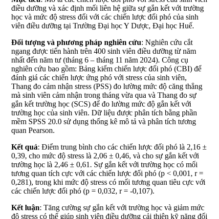
điều dưỡng và xác định mối liên hệ giữa sự gắn kết với trường
học và mức độ stress đối với các chiến lược đối phó của sinh
viên điều dưỡng tại Trường Đại học Y Dược, Đại học Huế.
Đối tượng và phương pháp nghiên cứu
: Nghiên cứu cắt
ngang được tiến hành trên 400 sinh viên điều dưỡng từ năm
nhất đến năm tư (tháng 6 – tháng 11 năm 2024). Công cụ
nghiên cứu bao gồm: Bảng kiểm chiến lược đối phó (CBI) để
đánh giá các chiến lược ứng phó với stress của sinh viên,
Thang đo cảm nhận stress (PSS) đo lường mức độ căng thẳng
mà sinh viên cảm nhận trong tháng vừa qua và Thang đo sự
gắn kết trường học (SCS) để đo lường mức độ gắn kết với
trường học của sinh viên. Dữ liệu được phân tích bằng phần
mềm SPSS 20.0 sử dụng thống kê mô tả và phân tích tương
quan Pearson.
Kết quả
: Điểm trung bình cho các chiến lược đối phó là 2,16 ±
0,39, cho mức độ stress là 2,06 ± 0,46, và cho sự gắn kết với
trường học là 2,46 ± 0,61. Sự gắn kết với trường học có mối
tương quan tích cực với các chiến lược đối phó (p < 0,001, r =
0,281), trong khi mức độ stress có mối tương quan tiêu cực với
các chiến lược đối phó (p = 0,032, r = -0,107).
Kết luận
: Tăng cường sự gắn kết với trường học và giảm mức
độ stress có thể giúp sinh viên điều dưỡng cải thiện kỹ năng đối