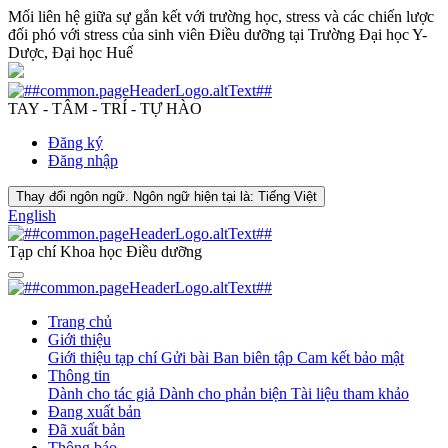
Mối liên hệ giữa sự gắn kết với trường học, stress và các chiến lược
đối phó với stress của sinh viên Điều dưỡng tại Trường Đại học Y-
Dược, Đại học Huế
TAY - TÂM - TRÍ - TỰ HÀO
Đăng ký
Đăng nhập
Thay đổi ngôn ngữ. Ngôn ngữ hiện tại là:
Tiếng Việt
English
Tạp chí Khoa học Điều dưỡng
Trang chủ
Giới thiệu
Giới thiệu tạp chí
Gửi bài
Ban biên tập
Cam kết bảo mật
Thông tin
Dành cho tác giả
Dành cho phản biện
Tài liệu tham khảo
Đang xuất bản
Đã xuất bản
Thông báo