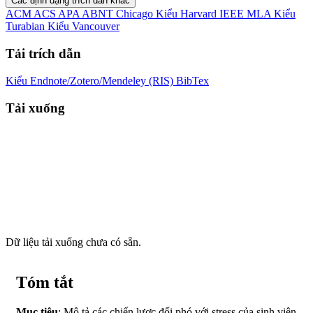
Các định dạng trích dẫn khác
ACM
ACS
APA
ABNT
Chicago
Kiểu Harvard
IEEE
MLA
Kiểu
Turabian
Kiểu Vancouver
Tải trích dẫn
Kiểu Endnote/Zotero/Mendeley (RIS)
BibTex
Tải xuống
Dữ liệu tải xuống chưa có sẵn.
Tóm tắt
Mục tiêu
: Mô tả các chiến lược đối phó với stress của sinh viên