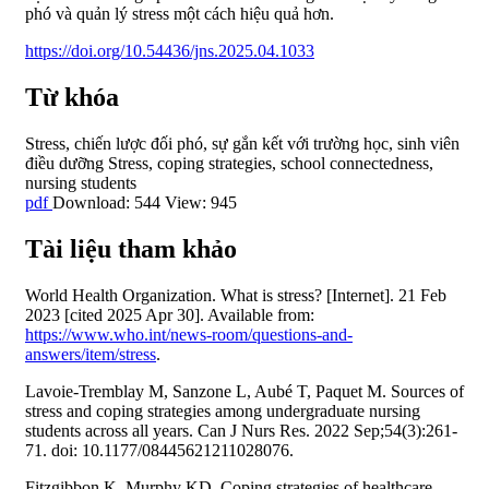
phó và quản lý stress một cách hiệu quả hơn.
https://doi.org/10.54436/jns.2025.04.1033
Từ khóa
Stress
,
chiến lược đối phó
,
sự gắn kết với trường học
,
sinh viên
điều dưỡng
Stress
,
coping strategies
,
school connectedness
,
nursing students
pdf
Download: 544
View: 945
Tài liệu tham khảo
World Health Organization. What is stress? [Internet]. 21 Feb
2023 [cited 2025 Apr 30]. Available from:
https://www.who.int/news-room/questions-and-
answers/item/stress
.
Lavoie-Tremblay M, Sanzone L, Aubé T, Paquet M. Sources of
stress and coping strategies among undergraduate nursing
students across all years. Can J Nurs Res. 2022 Sep;54(3):261-
71. doi: 10.1177/08445621211028076.
Fitzgibbon K, Murphy KD. Coping strategies of healthcare