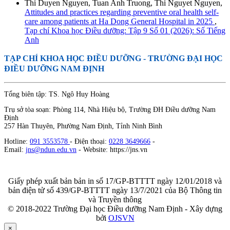
Thi Duyen Nguyen, Tuan Anh Truong, Thi Nguyet Nguyen,
Attitudes and practices regarding preventive oral health self-
care among patients at Ha Dong General Hospital in 2025
,
Tạp chí Khoa học Điều dưỡng: Tập 9 Số 01 (2026): Số Tiếng
Anh
TẠP CHÍ KHOA HỌC ĐIỀU DƯỠNG
- TRƯỜNG ĐẠI HỌC
ĐIỀU DƯỠNG NAM ĐỊNH
Tổng biên tập: TS. Ngô Huy Hoàng
Trụ sở tòa soạn: Phòng 114, Nhà Hiệu bộ, Trường ĐH Điều dưỡng Nam
Định
257 Hàn Thuyên, Phường Nam Định, Tỉnh Ninh Bình
Hotline:
091 3553578
- Điện thoại:
0228 3649666
-
Email:
jns@ndun.edu.vn
- Website: https://jns.vn
Giấy phép xuất bản bản in số 17/GP-BTTTT ngày 12/01/2018 và
bản điện tử số 439/GP-BTTTT ngày 13/7/2021 của Bộ Thông tin
và Truyền thông
© 2018-2022 Trường Đại học Điều dưỡng Nam Định - Xây dựng
bởi
OJSVN
×