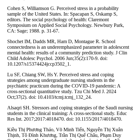
Cohen S, Williamson G. Perceived stress in a probability
sample of the United States. In: Spacapan S, Oskamp S,
editors. The social psychology of health: Claremont
Symposium on Applied Social Psychology. Newbury Park,
CA: Sage; 1988. p. 31-67.
Shochet IM, Dadds MR, Ham D, Montague R. School
connectedness is an underemphasized parameter in adolescent
mental health: results of a community prediction study. J Clin
Child Adolesc Psychol. 2006 Jun;35(2):170-9. doi:
10.1207/s15374424jccp3502_1.
Lu SF, Chiang SW, Hs Y. Perceived stress and coping
strategies among undergraduate nursing students in the
psychiatric practicum during the COVID-19 pandemic: A
cross-sectional quantitative study. Tzu Chi Med J. 2024
Oct;37(2). doi: 10.4103/tcmj.tcmj_132_24.
Alsaqri SH. Stressors and coping strategies of the Saudi nursing
students in the clinical training: A cross-sectional study. Educ
Res Int. 2017;2017:4018470. doi: 10.1155/2017/4018470.
Kiều Thị Phương Thảo, Võ Minh Tiến, Nguyễn Thị Xuân
Thịnh, Tô Đình Khương, Trần Thị Quế Châu, Phạm Duy