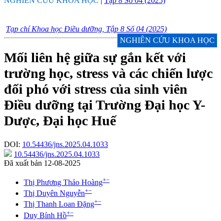
NGHIÊN CỨU KHOA HỌC
|
Tập 8 Số 04 (2025)
Tạp chí Khoa học Điều dưỡng, Tập 8 Số 04 (2025)
NGHIÊN CỨU KHOA HỌC
Mối liên hệ giữa sự gắn kết với
trường học, stress và các chiến lược
đối phó với stress của sinh viên
Điều dưỡng tại Trường Đại học Y-
Dược, Đại học Huế
DOI:
10.54436/jns.2025.04.1033
10.54436/jns.2025.04.1033
Đã xuất bản 12-08-2025
+
−
Thị Phương Thảo Hoàng
+
−
Thị Duyên Nguyễn
+
−
Thị Thanh Loan Đặng
+
−
Duy Bính Hồ