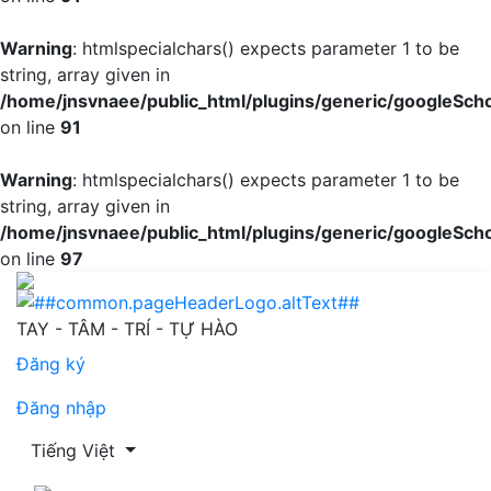
Warning
: htmlspecialchars() expects parameter 1 to be
string, array given in
/home/jnsvnaee/public_html/plugins/generic/googleScho
on line
91
Warning
: htmlspecialchars() expects parameter 1 to be
string, array given in
/home/jnsvnaee/public_html/plugins/generic/googleScho
on line
97
Kiến thức của bà mẹ về bệnh hen phế quản tại Trung tâ
TAY - TÂM - TRÍ - TỰ HÀO
Đăng ký
Đăng nhập
Thay đổi ngôn ngữ. Ngôn ngữ hiện tại là:
Tiếng Việt