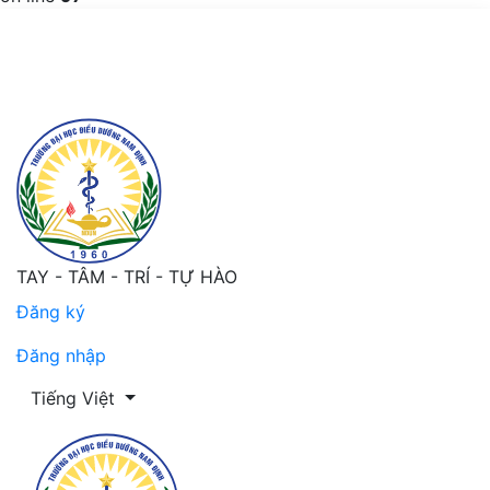
Đánh giá sự hài lòng của người bệnh nội trú về chăm só
TAY - TÂM - TRÍ - TỰ HÀO
Đăng ký
Đăng nhập
Thay đổi ngôn ngữ. Ngôn ngữ hiện tại là:
Tiếng Việt