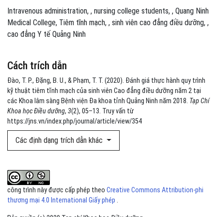
Intravenous administration
,
nursing college students
,
Quang Ninh
Medical College
Tiêm tĩnh mạch
,
sinh viên cao đẳng điều dưỡng
,
cao đẳng Y tế Quảng Ninh
Cách trích dẫn
Đào, T. P., Đặng, B. U., & Phạm, T. T. (2020). Đánh giá thực hành quy trình
kỹ thuật tiêm tĩnh mạch của sinh viên Cao đẳng điều dưỡng năm 2 tại
các Khoa lâm sàng Bệnh viện Đa khoa tỉnh Quảng Ninh năm 2018.
Tạp Chí
Khoa học Điều dưỡng
,
3
(2), 05–13. Truy vấn từ
https://jns.vn/index.php/journal/article/view/354
Các định dạng trích dẫn khác
công trình này được cấp phép theo
Creative Commons Attribution-phi
thương mại 4.0 International Giấy phép
.