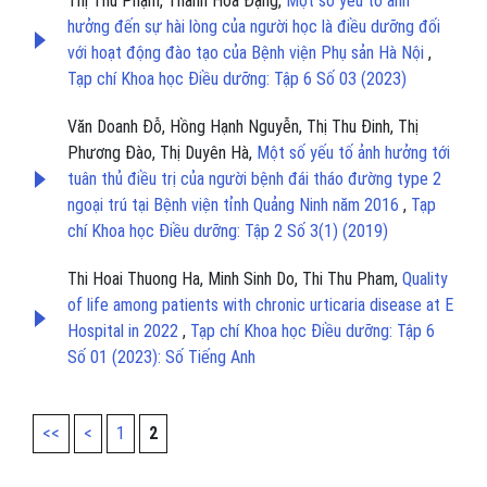
Thị Thu Phạm, Thanh Hòa Đặng,
Một số yếu tố ảnh
hưởng đến sự hài lòng của người học là điều dưỡng đối
với hoạt động đào tạo của Bệnh viện Phụ sản Hà Nội
,
Tạp chí Khoa học Điều dưỡng: Tập 6 Số 03 (2023)
Văn Doanh Đỗ, Hồng Hạnh Nguyễn, Thị Thu Đinh, Thị
Phương Đào, Thị Duyên Hà,
Một số yếu tố ảnh hưởng tới
tuân thủ điều trị của người bệnh đái tháo đường type 2
ngoại trú tại Bệnh viện tỉnh Quảng Ninh năm 2016
,
Tạp
chí Khoa học Điều dưỡng: Tập 2 Số 3(1) (2019)
Thi Hoai Thuong Ha, Minh Sinh Do, Thi Thu Pham,
Quality
of life among patients with chronic urticaria disease at E
Hospital in 2022
,
Tạp chí Khoa học Điều dưỡng: Tập 6
Số 01 (2023): Số Tiếng Anh
<<
<
1
2