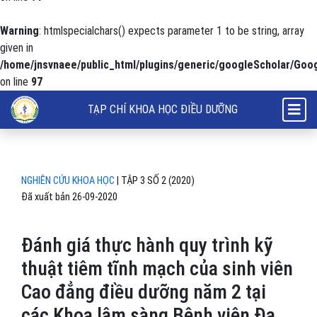
Warning
: htmlspecialchars() expects parameter 1 to be string, array
given in
/home/jnsvnaee/public_html/plugins/generic/googleScholar/Goog
on line
97
Đánh giá thực hành quy trình kỹ thuật tiêm tĩnh mạch của sinh viên 
TẠP CHÍ KHOA HỌC ĐIỀU DƯỠNG
NGHIÊN CỨU KHOA HỌC
|
TẬP 3 SỐ 2 (2020)
Đã xuất bản 26-09-2020
Đánh giá thực hành quy trình kỹ
thuật tiêm tĩnh mạch của sinh viên
Cao đẳng điều dưỡng năm 2 tại
các Khoa lâm sàng Bệnh viện Đa