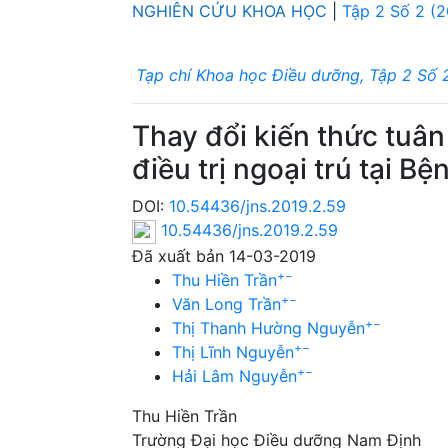
NGHIÊN CỨU KHOA HỌC
|
Tập 2 Số 2 (2
Tạp chí Khoa học Điều dưỡng, Tập 2 Số 
Thay đổi kiến thức tuân
điều trị ngoại trú tại 
DOI:
10.54436/jns.2019.2.59
10.54436/jns.2019.2.59
Đã xuất bản 14-03-2019
+
−
Thu Hiền Trần
+
−
Văn Long Trần
+
−
Thị Thanh Hường Nguyễn
+
−
Thị Lĩnh Nguyễn
+
−
Hải Lâm Nguyễn
Thu Hiền Trần
Trường Đại học Điều dưỡng Nam Định