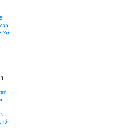
ổi
 mạn
6 Số
ng
sớm
ọc
ác
phổi