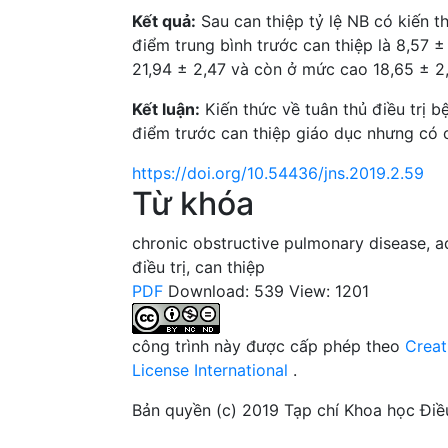
Kết quả:
Sau can thiệp tỷ lệ NB có kiến th
điểm trung bình trước can thiệp là 8,57 ±
21,94 ± 2,47 và còn ở mức cao 18,65 ± 2,
Kết luận:
Kiến thức về tuân thủ điều trị 
điểm trước can thiệp giáo dục nhưng có c
https://doi.org/10.54436/jns.2019.2.59
Từ khóa
chronic obstructive pulmonary disease
,
a
điều trị
,
can thiệp
PDF
Download: 539
View: 1201
công trình này được cấp phép theo
Creat
License International
.
Bản quyền (c) 2019 Tạp chí Khoa học Đi