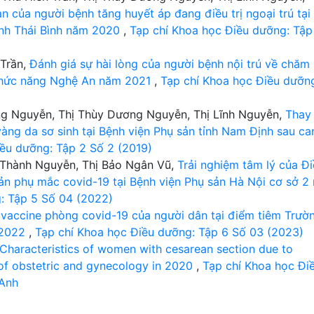
 của người bệnh tăng huyết áp đang điều trị ngoại trú tại
ỉnh Thái Bình năm 2020
,
Tạp chí Khoa học Điều dưỡng: Tập
 Trần,
Đánh giá sự hài lòng của người bệnh nội trú về chăm
 chức năng Nghệ An năm 2021
,
Tạp chí Khoa học Điều dưỡn
ơng Nguyễn, Thị Thùy Dương Nguyễn, Thị Lĩnh Nguyễn,
Thay
àng da sơ sinh tại Bệnh viện Phụ sản tỉnh Nam Định sau ca
ều dưỡng: Tập 2 Số 2 (2019)
c Thành Nguyễn, Thị Bảo Ngân Vũ,
Trải nghiệm tâm lý của Đ
ản phụ mắc covid-19 tại Bệnh viện Phụ sản Hà Nội cơ sở 2
: Tập 5 Số 04 (2022)
 vaccine phòng covid-19 của người dân tại điểm tiêm Trườ
 2022
,
Tạp chí Khoa học Điều dưỡng: Tập 6 Số 03 (2023)
Characteristics of women with cesarean section due to
l of obstetric and gynecology in 2020
,
Tạp chí Khoa học Đi
 Anh