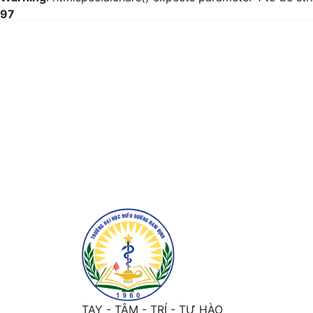
97
Thay đổi kiến thức tuân thủ điều trị của ng
TAY - TÂM - TRÍ - TỰ HÀO