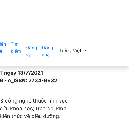
iên
Tìm
Đăng
Đăng
Thay đổi ngôn ngữ. Ngôn ngữ hiệ
Tiếng Việt
ệ
kiếm
ký
nhập
gày 13/7/2021
- e_ISSN: 2734-9632
 & công nghệ thuộc lĩnh vực
 cứu khoa học; trao đổi kinh
kiến thức về điều dưỡng.