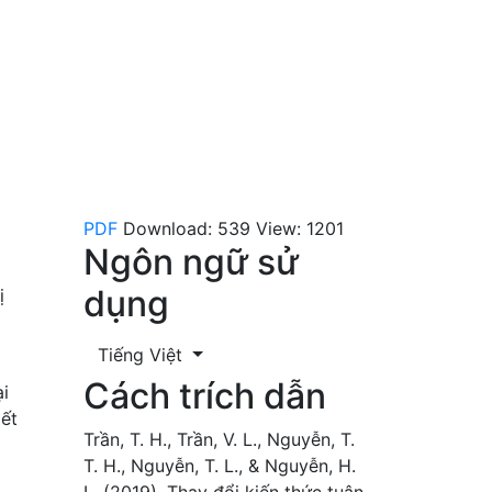
PDF
Download: 539
View: 1201
Ngôn ngữ sử
dụng
ị
Tiếng Việt
Cách trích dẫn
ại
iết
Trần, T. H., Trần, V. L., Nguyễn, T.
T. H., Nguyễn, T. L., & Nguyễn, H.
L. (2019). Thay đổi kiến thức tuân