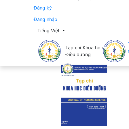
Đăng ký
Đăng nhập
Thay đổi ngôn ngữ. Ngôn ngữ hiện tại là:
Tiếng Việt
Tạp chí Khoa học
Điều dưỡng