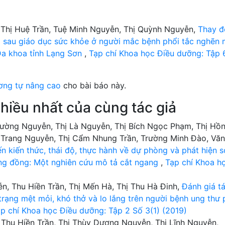
 Thị Huệ Trần, Tuệ Minh Nguyễn, Thị Quỳnh Nguyễn,
Thay đ
trị sau giáo dục sức khỏe ở người mắc bệnh phổi tắc nghẽn
n Đa khoa tỉnh Lạng Sơn
,
Tạp chí Khoa học Điều dưỡng: Tập 
ơng tự nâng cao
cho bài báo này.
hiều nhất của cùng tác giả
Hường Nguyễn, Thị Là Nguyễn, Thị Bích Ngọc Phạm, Thị Hồ
n Trang Nguyễn, Thị Cẩm Nhung Trần, Trường Minh Đào, Văn
ến kiến thức, thái độ, thực hành về dự phòng và phát hiện 
ộng đồng: Một nghiên cứu mô tả cắt ngang
,
Tạp chí Khoa h
, Thu Hiền Trần, Thị Mến Hà, Thị Thu Hà Đinh,
Đánh giá t
 trạng mệt mỏi, khó thở và lo lắng trên người bệnh ung thư 
p chí Khoa học Điều dưỡng: Tập 2 Số 3(1) (2019)
Thu Hiền Trần, Thị Thùy Dương Nguyễn, Thị Lĩnh Nguyễn,