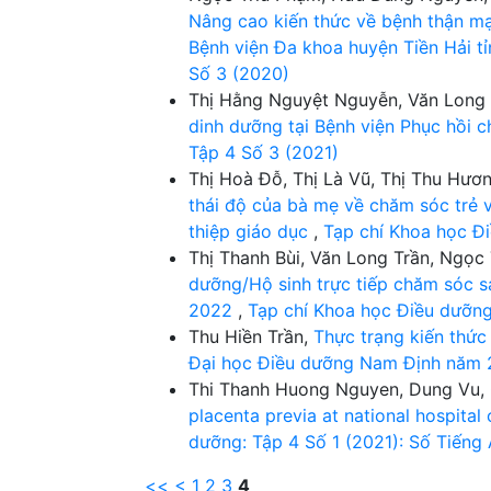
Nâng cao kiến thức về bệnh thận mạn
Bệnh viện Đa khoa huyện Tiền Hải t
Số 3 (2020)
Thị Hằng Nguyệt Nguyễn, Văn Long
dinh dưỡng tại Bệnh viện Phục hồi
Tập 4 Số 3 (2021)
Thị Hoà Đỗ, Thị Là Vũ, Thị Thu Hư
thái độ của bà mẹ về chăm sóc trẻ v
thiệp giáo dục
,
Tạp chí Khoa học Đi
Thị Thanh Bùi, Văn Long Trần, Ngọ
dưỡng/Hộ sinh trực tiếp chăm sóc s
2022
,
Tạp chí Khoa học Điều dưỡng
Thu Hiền Trần,
Thực trạng kiến thức
Đại học Điều dưỡng Nam Định năm
Thi Thanh Huong Nguyen, Dung Vu,
placenta previa at national hospita
dưỡng: Tập 4 Số 1 (2021): Số Tiếng
<<
<
1
2
3
4