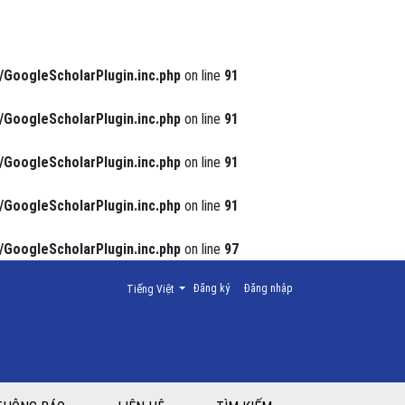
/GoogleScholarPlugin.inc.php
on line
91
/GoogleScholarPlugin.inc.php
on line
91
/GoogleScholarPlugin.inc.php
on line
91
/GoogleScholarPlugin.inc.php
on line
91
/GoogleScholarPlugin.inc.php
on line
97
Thay đổi ngôn ngữ. Ngôn ngữ hiện tại là:
Đăng ký
Đăng nhập
Tiếng Việt
 Thái Nguyên