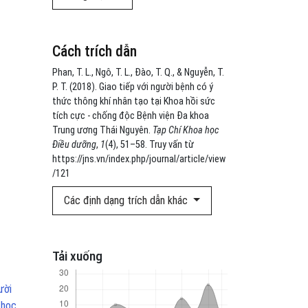
Cách trích dẫn
Phan, T. L., Ngô, T. L., Đào, T. Q., & Nguyễn, T.
P. T. (2018). Giao tiếp với người bệnh có ý
thức thông khí nhân tạo tại Khoa hồi sức
tích cực - chống độc Bệnh viện Đa khoa
Trung ương Thái Nguyên.
Tạp Chí Khoa học
Điều dưỡng
,
1
(4), 51–58. Truy vấn từ
https://jns.vn/index.php/journal/article/view
/121
Các định dạng trích dẫn khác
Tải xuống
ười
 học