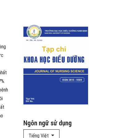
ông
ức
nhất
7%.
 bệnh
ói
hất
ho
Ngôn ngữ sử dụng
Tiếng Việt