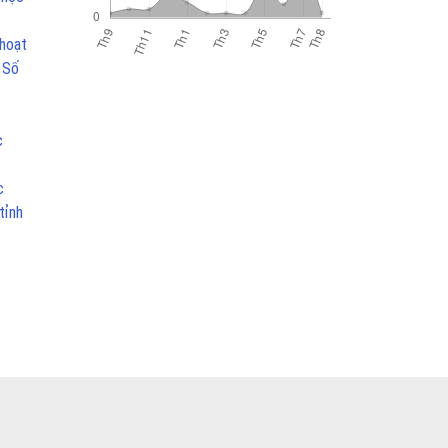
 hoạt
 Số
c
c
tỉnh