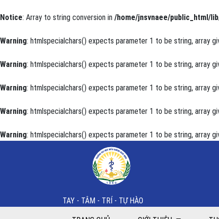
Notice
: Array to string conversion in
/home/jnsvnaee/public_html/lib
Warning
: htmlspecialchars() expects parameter 1 to be string, array gi
Warning
: htmlspecialchars() expects parameter 1 to be string, array gi
Warning
: htmlspecialchars() expects parameter 1 to be string, array gi
Warning
: htmlspecialchars() expects parameter 1 to be string, array gi
Warning
: htmlspecialchars() expects parameter 1 to be string, array gi
Giao tiếp với người bệnh có ý thức thông khí nhân t
TAY - TÂM - TRÍ - TỰ HÀO