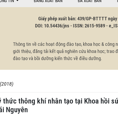
ÔNG TIN
ĐANG XUẤT BẢN
ĐÃ XUẤT BẢN
Giấy phép xuất bản: 439/GP-BTTTT ngày 1
DOI: 10.54436/jns - ISSN: 2615-9589 - e_ISS
Thông tin về các hoạt động đào tạo, khoa học & công n
giới thiệu, đăng tải kết quả nghiên cứu khoa học; trao
đào tạo và bồi dưỡng kiến thức về điều dưỡng.
 (2018)
ý thức thông khí nhân tạo tại Khoa hồi s
ái Nguyên