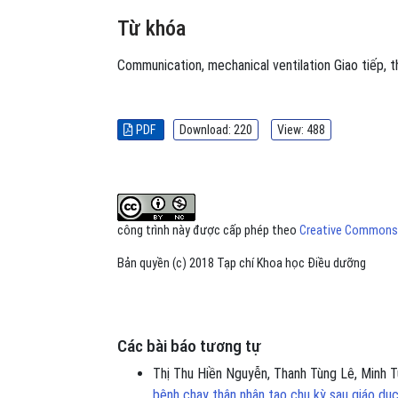
Từ khóa
Communication
,
mechanical ventilation
Giao tiếp
,
t
PDF
Download: 220
View: 488
công trình này được cấp phép theo
Creative Commons A
Bản quyền (c) 2018 Tạp chí Khoa học Điều dưỡng
Các bài báo tương tự
Thị Thu Hiền Nguyễn, Thanh Tùng Lê, Minh 
bệnh chạy thận nhân tạo chu kỳ sau giáo dụ