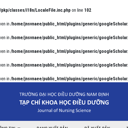
/pkp/classes/i18n/LocaleFile.inc.php
on line
102
ven in
/home/jnsvnaee/public_html/plugins/generic/googleScholar
ven in
/home/jnsvnaee/public_html/plugins/generic/googleScholar
ven in
/home/jnsvnaee/public_html/plugins/generic/googleScholar
ven in
/home/jnsvnaee/public_html/plugins/generic/googleScholar
ven in
/home/jnsvnaee/public_html/plugins/generic/googleScholar
ạo tại Khoa hồi sức tích cực - chống độc Bệnh viện Đa khoa Trung ương