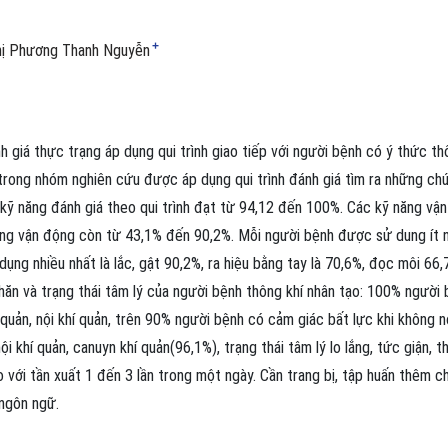
+
hị Phương Thanh Nguyễn
 giá thực trạng áp dụng qui trình giao tiếp với người bệnh có ý thức th
trong nhóm nghiên cứu được áp dụng qui trình đánh giá tìm ra những ch
 kỹ năng đánh giá theo qui trình đạt từ 94,12 đến 100%. Các kỹ năng vận
ng vận động còn từ 43,1% đến 90,2%. Mỗi người bệnh được sử dung ít 
dụng nhiều nhất là lắc, gật 90,2%, ra hiệu bằng tay là 70,6%, đọc môi 66,
hăn và trạng thái tâm lý của người bệnh thông khí nhân tạo: 100% người
quản, nội khí quản, trên 90% người bệnh có cảm giác bất lực khi không n
i khí quản, canuyn khí quản(96,1%), trạng thái tâm lý lo lắng, tức giận, t
 với tần xuất 1 đến 3 lần trong một ngày. Cần trang bị, tập huấn thêm c
 ngôn ngữ.