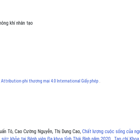
hông khí nhân tạo
ttribution-phi thương mại 4.0 International Giấy phép
.
Tuấn Tô, Cao Cường Nguyễn, Thị Dung Cao,
Chất lượng cuộc sống của ng
c sức khỏe tại Bệnh viện Đa khoa tỉnh Thái Bình năm 2020
,
Tạp chí Khoa