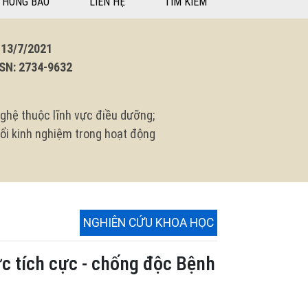
THÔNG BÁO
LIÊN HỆ
TÌM KIẾM
3/7/2021
N: 2734-9632
ghệ thuộc lĩnh vực điều dưỡng;
 đổi kinh nghiệm trong hoạt động
NGHIÊN CỨU KHOA HỌC
ức tích cực - chống độc Bệnh