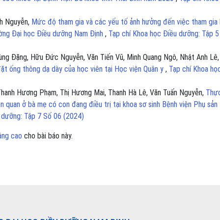
nh Nguyễn,
Mức độ tham gia và các yếu tố ảnh hưởng đến việc tham gia
ường Đại học Điều dưỡng Nam Định
,
Tạp chí Khoa học Điều dưỡng: Tập 5
ùng Đặng, Hữu Đức Nguyễn, Văn Tiến Vũ, Minh Quang Ngô, Nhật Anh Lê,
đặt ống thông dạ dày của học viên tại Học viện Quân y
,
Tạp chí Khoa họ
 Thanh Hương Phạm, Thị Hương Mai, Thanh Hà Lê, Văn Tuấn Nguyễn,
Thự
ên quan ở bà mẹ có con đang điều trị tại khoa sơ sinh Bệnh viện Phụ sản 
 dưỡng: Tập 7 Số 06 (2024)
âng cao
cho bài báo này.