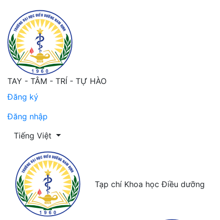
TAY - TÂM - TRÍ - TỰ HÀO
Đăng ký
Đăng nhập
Thay đổi ngôn ngữ. Ngôn ngữ hiện tại là:
Tiếng Việt
Tạp chí Khoa học Điều dưỡng