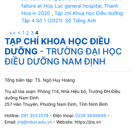
failure at Hop Luc general hospital, Thanh
Hoa in 2020
,
Tạp chí Khoa học Điều dưỡng:
Tập 4 Số 1 (2021): Số Tiếng Anh
<<
<
1
2
3
4
TẠP CHÍ KHOA HỌC ĐIỀU
DƯỠNG
- TRƯỜNG ĐẠI HỌC
ĐIỀU DƯỠNG NAM ĐỊNH
Tổng biên tập: TS. Ngô Huy Hoàng
Trụ sở tòa soạn: Phòng 114, Nhà Hiệu bộ, Trường ĐH Điều
dưỡng Nam Định
257 Hàn Thuyên, Phường Nam Định, Tỉnh Ninh Bình
Hotline:
091 3553578
- Điện thoại:
0228 3649666
-
Email:
jns@ndun.edu.vn
- Website: https://jns.vn