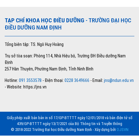
TẠP CHÍ KHOA HỌC ĐIỀU DƯỠNG
- TRƯỜNG ĐẠI HỌC
ĐIỀU DƯỠNG NAM ĐỊNH
Tổng biên tập: TS. Ngô Huy Hoàng
Trụ sở tòa soạn: Phòng 114, Nhà Hiệu bộ, Trường ĐH Điều dưỡng Nam
Định
257 Hàn Thuyên, Phường Nam Định, Tỉnh Ninh Bình
Hotline:
091 3553578
- Điện thoại:
0228 3649666
- Email:
jns@ndun.edu.vn
- Website: https://jns.vn
Giấy phép xuất bản bản in số 17/GP-BTTTT ngày 12/01/2018 và bản điện tử số
439/GP-BTTTT ngày 13/7/2021 của Bộ Thông tin và Truyền thông
© 2018-2022 Trường Đại học Điều dưỡng Nam Định - Xây dựng bởi
OJSVN