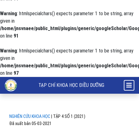
Warning
: htmlspecialchars() expects parameter 1 to be string, array
given in
/home/jnsvnaee/public_html/plugins/generic/googleScholar/Goog
on line
91
Warning
: htmlspecialchars() expects parameter 1 to be string, array
given in
/home/jnsvnaee/public_html/plugins/generic/googleScholar/Goog
on line
97
The demand for home care services of people in Ha Long, Quang Nin
TẠP CHÍ KHOA HỌC ĐIỀU DƯỠNG
NGHIÊN CỨU KHOA HỌC
|
TẬP 4 SỐ 1 (2021)
Đã xuất bản 05-03-2021