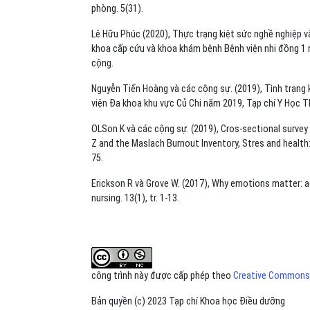
phòng. 5(31).
Lê Hữu Phúc (2020), Thực trạng kiệt sức nghề nghiệp v
khoa cấp cứu và khoa khám bệnh Bệnh viện nhi đồng 1 n
cộng.
Nguyễn Tiến Hoàng và các cộng sự. (2019), Tình trạng k
viện Đa khoa khu vực Củ Chi năm 2019, Tạp chí Y Học TP
OLSon K và các cộng sự. (2019), Cros-sectional survey
Z and the Maslach Burnout Inventory, Stres and health: j
75.
Erickson R và Grove W. (2017), Why emotions matter: ag
nursing. 13(1), tr. 1-13.
công trình này được cấp phép theo
Creative Commons A
Bản quyền (c) 2023 Tạp chí Khoa học Điều dưỡng