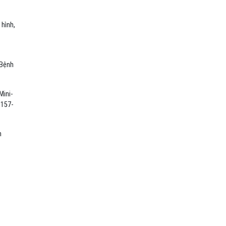
 hình,
 Bệnh
Mini-
 157-
n