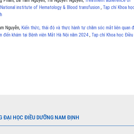
ong Pham, Ba Tam Nguyen, Thi Nguyet Nguyen,
Treatment adherence of
 National institute of Hematology & Blood transfusion
,
Tạp chí Khoa họ
nh
Tâm Nguyễn,
Kiến thức, thái độ và thực hành tự chăm sóc mắt liên quan 
lên đến khám tại Bệnh viện Mắt Hà Nội năm 2024
,
Tạp chí Khoa học Điều
G ĐẠI HỌC ĐIỀU DƯỠNG NAM ĐỊNH