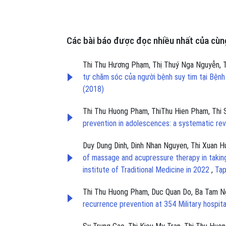
Các bài báo được đọc nhiều nhất của cùng
Thi Thu Hương Phạm, Thị Thuý Nga Nguyễn, T
tự chăm sóc của người bệnh suy tim tại Bệnh
(2018)
Thi Thu Huong Pham, ThiThu Hien Pham, Thi
prevention in adolescences: a systematic re
Duy Dung Dinh, Dinh Nhan Nguyen, Thi Xuan 
of massage and acupressure therapy in taking
institute of Traditional Medicine in 2022
,
Tạp
Thi Thu Huong Pham, Duc Quan Do, Ba Tam N
recurrence prevention at 354 Military hospit