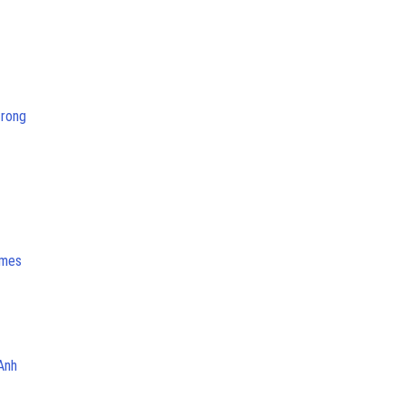
trong
mes
Anh