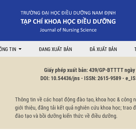
Bệnh viện Phụ sản Trung ương năm 2022
ÔNG TIN
ĐANG XUẤT BẢN
ĐÃ XUẤT BẢN
Giấy phép xuất bản: 439/GP-BTTTT ngày 1
DOI: 10.54436/jns - ISSN: 2615-9589 - e_ISS
Thông tin về các hoạt động đào tạo, khoa học & công n
giới thiệu, đăng tải kết quả nghiên cứu khoa học; trao
đào tạo và bồi dưỡng kiến thức về điều dưỡng.