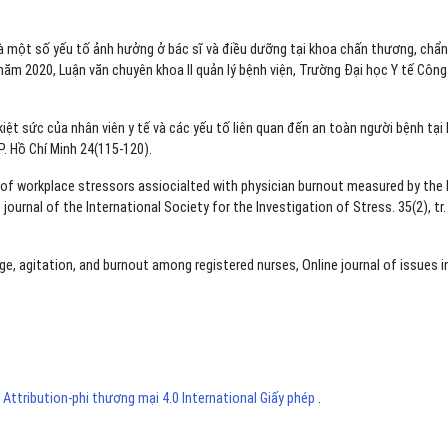
à một số yếu tố ảnh hưởng ở bác sĩ và điều dưỡng tại khoa chấn thương, chẩn
ăm 2020, Luận văn chuyên khoa II quản lý bệnh viện, Trường Đại học Y tế Công
iệt sức của nhân viên y tế và các yếu tố liên quan đến an toàn người bệnh tại
. Hồ Chí Minh 24(115-120).
 of workplace stressors assiocialted with physician burnout measured by the 
ournal of the International Society for the Investigation of Stress. 35(2), tr.
e, agitation, and burnout among registered nurses, Online journal of issues i
ttribution-phi thương mại 4.0 International Giấy phép
.