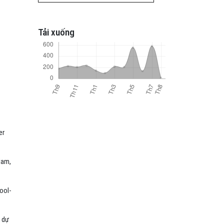
Tải xuống
er
Nam,
ool-
c dự