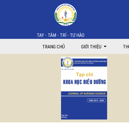
Kiệt sức nghề nghiệp của điều dưỡng phòng mổ tại 
TAY - TÂM - TRÍ - TỰ HÀO
TRANG CHỦ
GIỚI THIỆU
TH