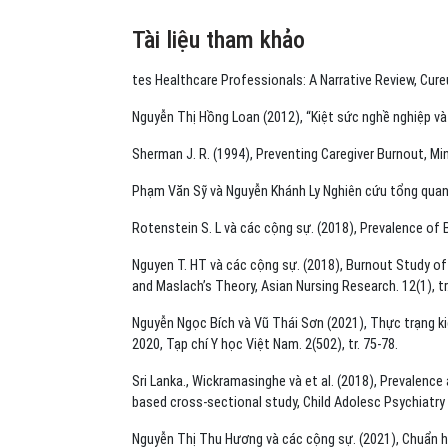
Tài liệu tham khảo
tes Healthcare Professionals: A Narrative Review, Cureu
Nguyễn Thị Hồng Loan (2012), “Kiệt sức nghề nghiệp và 
Sherman J. R. (1994), Preventing Caregiver Burnout, M
Phạm Văn Sỹ và Nguyễn Khánh Ly Nghiên cứu tổng quan 
Rotenstein S. L và các cộng sự. (2018), Prevalence of
Nguyen T. HT và các cộng sự. (2018), Burnout Study of
and Maslach’s Theory, Asian Nursing Research. 12(1), tr.
Nguyễn Ngọc Bích và Vũ Thái Sơn (2021), Thực trạng ki
2020, Tạp chí Y học Việt Nam. 2(502), tr. 75-78.
Sri Lanka., Wickramasinghe và et al. (2018), Prevalence
based cross-sectional study, Child Adolesc Psychiatry
Nguyễn Thị Thu Hương và các cộng sự. (2021), Chuẩn hó