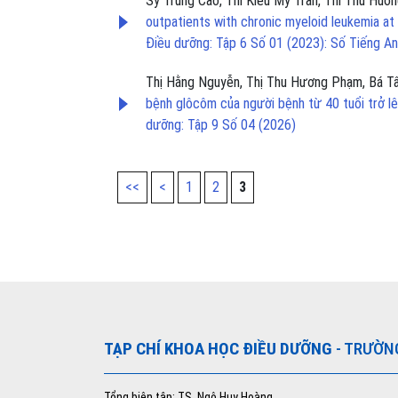
Sy Trung Cao, Thi Kieu My Tran, Thi Thu Hu
outpatients with chronic myeloid leukemia at
Điều dưỡng: Tập 6 Số 01 (2023): Số Tiếng A
Thị Hằng Nguyễn, Thị Thu Hương Phạm, Bá 
bệnh glôcôm của người bệnh từ 40 tuổi trở 
dưỡng: Tập 9 Số 04 (2026)
<<
<
1
2
3
TẠP CHÍ KHOA HỌC ĐIỀU DƯỠNG
- TRƯỜN
Tổng biên tập: TS. Ngô Huy Hoàng