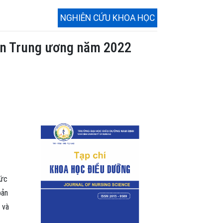
NGHIÊN CỨU KHOA HỌC
sản Trung ương năm 2022
sức
bản
 và