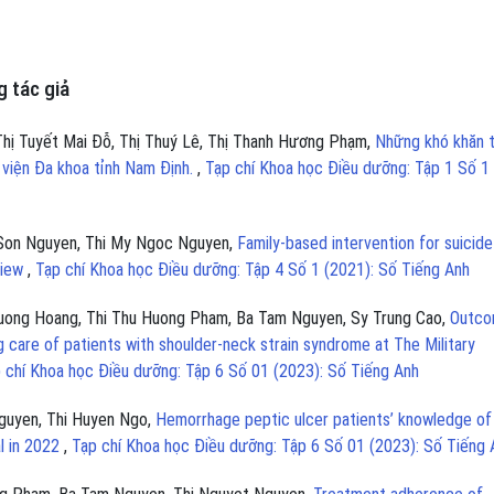
 tác giả
hị Tuyết Mai Đỗ, Thị Thuý Lê, Thị Thanh Hương Phạm,
Những khó khăn 
 viện Đa khoa tỉnh Nam Định.
,
Tạp chí Khoa học Điều dưỡng: Tập 1 Số 1
 Son Nguyen, Thi My Ngoc Nguyen,
Family-based intervention for suicide
view
,
Tạp chí Khoa học Điều dưỡng: Tập 4 Số 1 (2021): Số Tiếng Anh
Huong Hoang, Thi Thu Huong Pham, Ba Tam Nguyen, Sy Trung Cao,
Outco
 care of patients with shoulder-neck strain syndrome at The Military
 chí Khoa học Điều dưỡng: Tập 6 Số 01 (2023): Số Tiếng Anh
guyen, Thi Huyen Ngo,
Hemorrhage peptic ulcer patients’ knowledge of
al in 2022
,
Tạp chí Khoa học Điều dưỡng: Tập 6 Số 01 (2023): Số Tiếng 