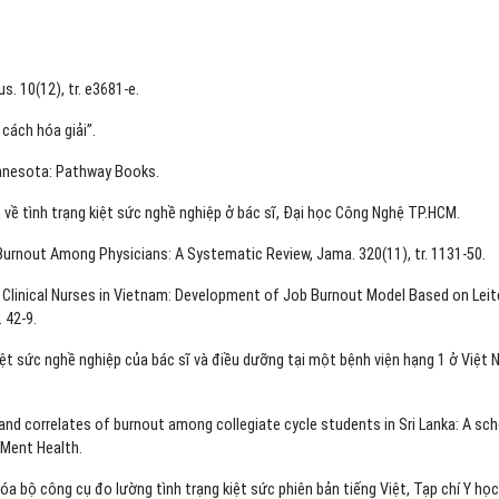
s. 10(12), tr. e3681-e.
cách hóa giải”.
innesota: Pathway Books.
về tình trạng kiệt sức nghề nghiệp ở bác sĩ, Đại học Công Nghệ TP.HCM.
 Burnout Among Physicians: A Systematic Review, Jama. 320(11), tr. 1131-50.
 Clinical Nurses in Vietnam: Development of Job Burnout Model Based on Leit
 42-9.
ệt sức nghề nghiệp của bác sĩ và điều dưỡng tại một bệnh viện hạng 1 ở Việt 
 and correlates of burnout among collegiate cycle students in Sri Lanka: A sch
 Ment Health.
a bộ công cụ đo lường tình trạng kiệt sức phiên bản tiếng Việt, Tạp chí Y họ