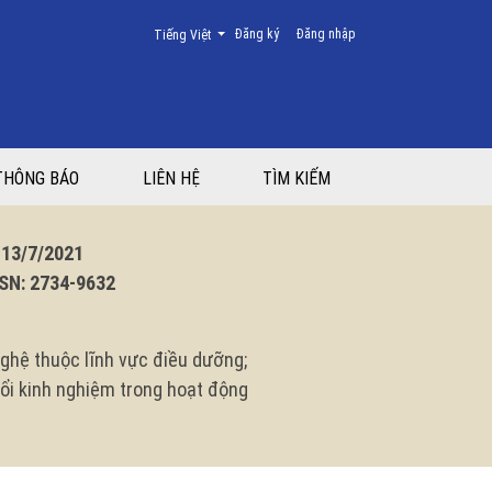
Thay đổi ngôn ngữ. Ngôn ngữ hiện tại là:
Đăng ký
Đăng nhập
Tiếng Việt
THÔNG BÁO
LIÊN HỆ
TÌM KIẾM
3/7/2021
N: 2734-9632
ghệ thuộc lĩnh vực điều dưỡng;
 đổi kinh nghiệm trong hoạt động