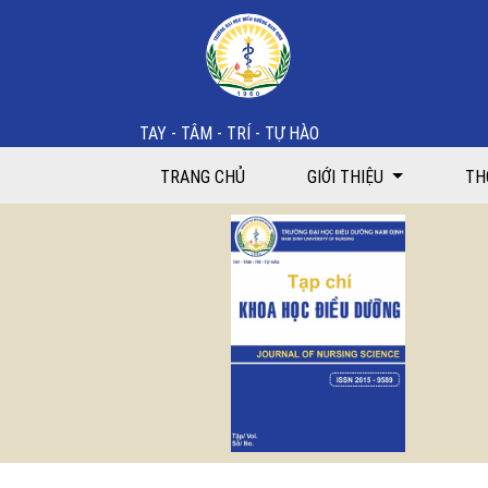
Cover and table of contents
TAY - TÂM - TRÍ - TỰ HÀO
TRANG CHỦ
GIỚI THIỆU
TH