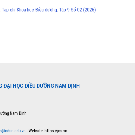
,
Tạp chí Khoa học Điều dưỡng: Tập 9 Số 02 (2026)
G ĐẠI HỌC ĐIỀU DƯỠNG NAM ĐỊNH
 dưỡng Nam Định
ns@ndun.edu.vn
- Website: https://jns.vn