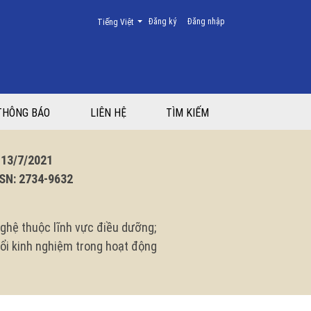
Thay đổi ngôn ngữ. Ngôn ngữ hiện tại là:
Đăng ký
Đăng nhập
Tiếng Việt
THÔNG BÁO
LIÊN HỆ
TÌM KIẾM
3/7/2021
N: 2734-9632
ghệ thuộc lĩnh vực điều dưỡng;
 đổi kinh nghiệm trong hoạt động