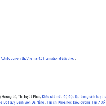
ttribution-phi thương mại 4.0 International Giấy phép
.
ị Hương Lê, Thị Tuyết Phan,
Khảo sát mức độ độc lập trong sinh hoạt h
oa Đột quỵ, Bệnh viện Đà Nẵng
,
Tạp chí Khoa học Điều dưỡng: Tập 7 Số