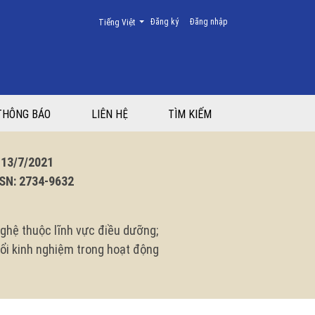
Thay đổi ngôn ngữ. Ngôn ngữ hiện tại là:
Đăng ký
Đăng nhập
Tiếng Việt
THÔNG BÁO
LIÊN HỆ
TÌM KIẾM
3/7/2021
N: 2734-9632
ghệ thuộc lĩnh vực điều dưỡng;
 đổi kinh nghiệm trong hoạt động