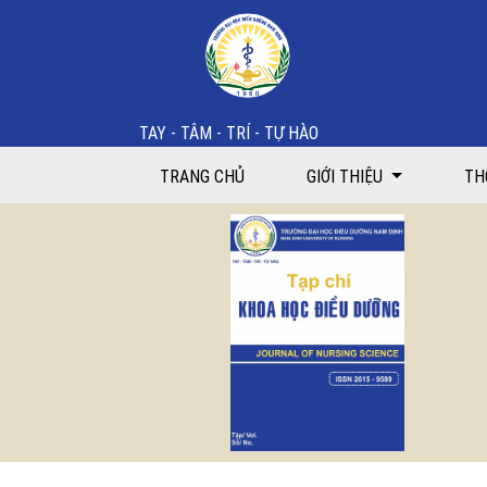
Bìa và mục lục
TAY - TÂM - TRÍ - TỰ HÀO
TRANG CHỦ
GIỚI THIỆU
TH