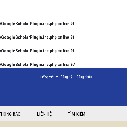
/GoogleScholarPlugin.inc.php
on line
91
/GoogleScholarPlugin.inc.php
on line
91
/GoogleScholarPlugin.inc.php
on line
91
/GoogleScholarPlugin.inc.php
on line
97
Thay đổi ngôn ngữ. Ngôn ngữ hiện tại là:
Đăng ký
Đăng nhập
Tiếng Việt
THÔNG BÁO
LIÊN HỆ
TÌM KIẾM