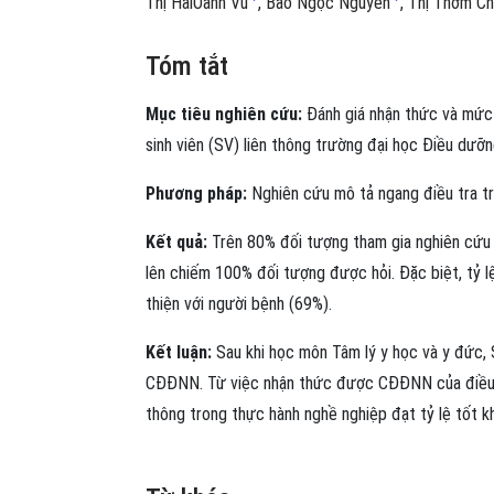
Thị HảiOanh Vũ
Bảo Ngọc Nguyễn
Thị Thơm Ch
Tóm tắt
Mục tiêu nghiên cứu:
Đánh giá nhận thức và mức
sinh viên (SV) liên thông trường đại học Điều dưỡ
Phương pháp:
Nghiên cứu mô tả ngang điều tra tr
Kết quả:
Trên 80% đối tượng tham gia nghiên cứu
lên chiếm 100% đối tượng được hỏi. Đặc biệt, tỷ lệ
thiện với người bệnh (69%).
Kết luận:
Sau khi học môn Tâm lý y học và y đức,
CĐĐNN. Từ việc nhận thức được CĐĐNN của điều d
thông trong thực hành nghề nghiệp đạt tỷ lệ tốt k