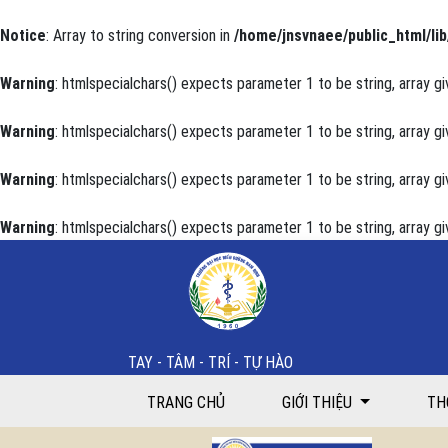
Notice
: Array to string conversion in
/home/jnsvnaee/public_html/lib
Warning
: htmlspecialchars() expects parameter 1 to be string, array gi
Warning
: htmlspecialchars() expects parameter 1 to be string, array gi
Warning
: htmlspecialchars() expects parameter 1 to be string, array gi
Warning
: htmlspecialchars() expects parameter 1 to be string, array gi
Thực trạng nhận thức và mức độ thực hiện chuẩn đạ
TAY - TÂM - TRÍ - TỰ HÀO
TRANG CHỦ
GIỚI THIỆU
TH