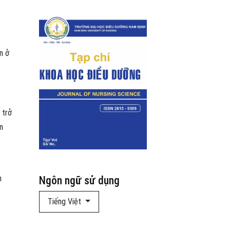
n ở
 trở
n
n
Ngôn ngữ sử dụng
Tiếng Việt