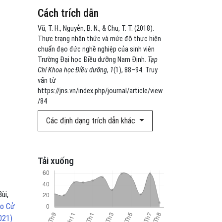
Cách trích dẫn
Vũ, T. H., Nguyễn, B. N., & Chu, T. T. (2018).
Thực trạng nhận thức và mức độ thực hiện
chuẩn đạo đức nghề nghiệp của sinh viên
Trường Đại học Điều dưỡng Nam Định.
Tạp
Chí Khoa học Điều dưỡng
,
1
(1), 88–94. Truy
vấn từ
https://jns.vn/index.php/journal/article/view
/84
Các định dạng trích dẫn khác
Tải xuống
ùi,
ạo Cử
021)