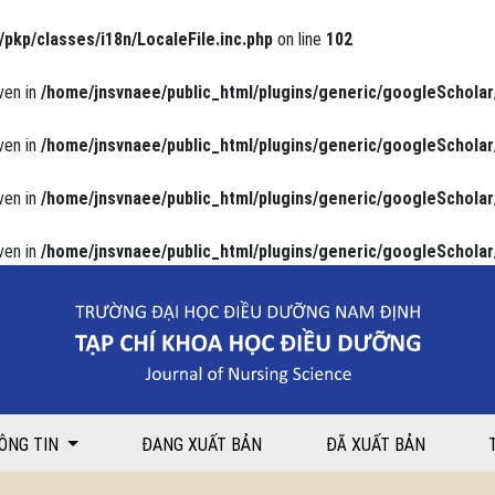
/pkp/classes/i18n/LocaleFile.inc.php
on line
102
ven in
/home/jnsvnaee/public_html/plugins/generic/googleScholar
ven in
/home/jnsvnaee/public_html/plugins/generic/googleScholar
ven in
/home/jnsvnaee/public_html/plugins/generic/googleScholar
ven in
/home/jnsvnaee/public_html/plugins/generic/googleScholar
o đức nghề nghiệp của sinh viên Trường Đại học Điều dưỡng Nam Định.
ÔNG TIN
ĐANG XUẤT BẢN
ĐÃ XUẤT BẢN