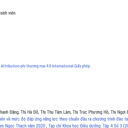
,
sinh viên.
ttribution-phi thương mại 4.0 International Giấy phép
.
Thanh Đặng, Thị Hà Đỗ, Thị Thu Tâm Lâm, Thị Trúc Phương Hồ, Thị Ngợi B
 viên về mức độ đáp ứng năng lực theo chuẩn đầu ra chương trình đào t
hạm Ngọc Thạch năm 2020
,
Tạp chí Khoa học Điều dưỡng: Tập 4 Số 3 (2