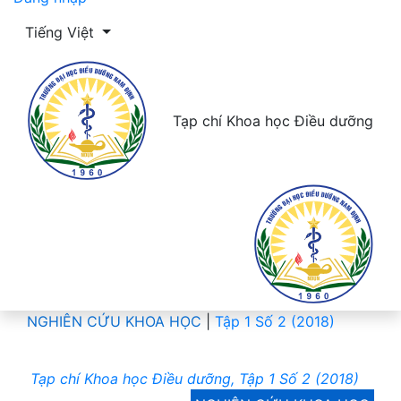
Thay đổi ngôn ngữ. Ngôn ngữ hiện tại là:
Tiếng Việt
Tạp chí Khoa học Điều dưỡng
NGHIÊN CỨU KHOA HỌC
|
Tập 1 Số 2 (2018)
Tạp chí Khoa học Điều dưỡng, Tập 1 Số 2 (2018)