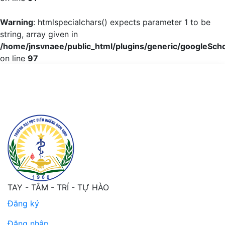
Warning
: htmlspecialchars() expects parameter 1 to be
string, array given in
/home/jnsvnaee/public_html/plugins/generic/googleScho
on line
97
Kiến thức của nhân viên y tế về kiểm soát nhiễm khuẩn tạ
TAY - TÂM - TRÍ - TỰ HÀO
Đăng ký
Đăng nhập