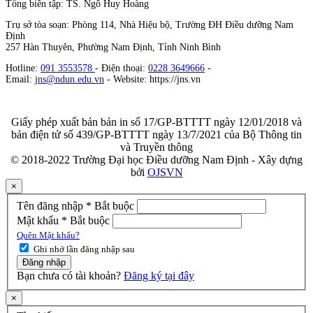
Tổng biên tập: TS. Ngô Huy Hoàng
Trụ sở tòa soạn: Phòng 114, Nhà Hiệu bộ, Trường ĐH Điều dưỡng Nam
Định
257 Hàn Thuyên, Phường Nam Định, Tỉnh Ninh Bình
Hotline:
091 3553578
- Điện thoại:
0228 3649666
-
Email:
jns@ndun.edu.vn
- Website: https://jns.vn
Giấy phép xuất bản bản in số 17/GP-BTTTT ngày 12/01/2018 và
bản điện tử số 439/GP-BTTTT ngày 13/7/2021 của Bộ Thông tin
và Truyền thông
© 2018-2022 Trường Đại học Điều dưỡng Nam Định - Xây dựng
bởi
OJSVN
×
Tên đăng nhập
*
Bắt buộc
Mật khẩu
*
Bắt buộc
Quên Mật khẩu?
Ghi nhớ lần đăng nhập sau
Đăng nhập
Bạn chưa có tài khoản?
Đăng ký tại đây
×