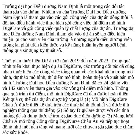
Trường đại học Điều dưỡng Nam Định là một trong các đối tác
tham gia vào dự án. Nhiệm vụ của Trường Đại học Điều dưỡng
Nam Định là tham gia vào các gói công việc của dự án đồng thời là
đối tác điều hành việc thực hiện gói công việc thí điểm mô hình
DigiCare và gói công việc quản lý chất lượng của dự án. Trường đại
học Điều dưỡng Nam Định tham gia vào dự án sẽ tạo điều kiện
thuận lợi cho sinh viên của trường là những người điều dưỡng viên
tương lai phát triển kiến thức và kỹ năng huấn luyện người bệnh
thông qua sử dụng kỹ thuật số.
Thời gian thực hiện Dự án từ năm 2019 đến năm 2023. Trong quá
trình triển khai thực hiện dự án DigiCare, các trường đối tác đã cùng
nhau thực hiện các công việc: tổng quan về các khái niệm trong mô
hình, dự thảo mô hình, thí điểm mô hình, hoàn thiện và xuất bản mô
hình. Trường Đại học Điều dưỡng Nam Định đã có 24 giảng viên
và 142 sinh viên tham gia vào các vòng thí điểm mô hình. Thông
qua quá trình thí điểm, mô hình DigiCare đã dần được hoàn thiện.
Kết quả cụ thể của dự án được kỳ vọng là (1) Mô hình DigiCare
Châu Á được thiết kế dựa trên các thực hành tốt nhất và được thử
nghiệm thông qua thí điểm; (2) Sổ tay DigiCare được với các tình
huống để sử dụng thực tế trong giáo dục điều dưỡng; (3) Mạng lưới
Châu Á mở rộng Cộng đồng DigiNurse Châu Âu và tiếp tục hoạt
động như một nền tảng và mạng lưới các chuyên gia giáo dục chăm
sóc sức khỏe.