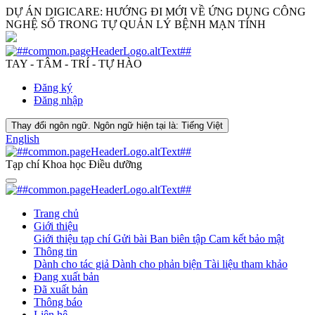
DỰ ÁN DIGICARE: HƯỚNG ĐI MỚI VỀ ỨNG DỤNG CÔNG
NGHỆ SỐ TRONG TỰ QUẢN LÝ BỆNH MẠN TÍNH
TAY - TÂM - TRÍ - TỰ HÀO
Đăng ký
Đăng nhập
Thay đổi ngôn ngữ. Ngôn ngữ hiện tại là:
Tiếng Việt
English
Tạp chí Khoa học Điều dưỡng
Trang chủ
Giới thiệu
Giới thiệu tạp chí
Gửi bài
Ban biên tập
Cam kết bảo mật
Thông tin
Dành cho tác giả
Dành cho phản biện
Tài liệu tham khảo
Đang xuất bản
Đã xuất bản
Thông báo
Liên hệ