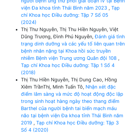
người bệnh ung thư phổi giai đoạn IV tại Bệnh
viện Đa khoa tỉnh Thái Bình năm 2023
,
Tạp
chí Khoa học Điều dưỡng: Tập 7 Số 05
(2024)
Thị Thư Nguyễn, Thị Thu Hiền Nguyễn, Việt
Dũng Trương, Đình Phú Nguyễn,
Đánh giá tình
trạng dinh dưỡng và các yếu tố liên quan trên
bệnh nhân nặng tại Khoa hồi sức truyền
nhiễm Bệnh viện Trung ương Quân đội 108
,
Tạp chí Khoa học Điều dưỡng: Tập 1 Số 4
(2018)
Thị Thu Hiền Nguyễn, Thị Dung Cao, Hồng
Xiêm TrầnThị, Minh Tuấn Tô,
Nhận xét đặc
điểm lâm sàng và mức độ hoạt động độc lập
trong sinh hoạt hàng ngày theo thang điểm
Barthel của người bệnh tai biến mạch máu
não tại bệnh viện Đa khoa tỉnh Thái Bình năm
2019
,
Tạp chí Khoa học Điều dưỡng: Tập 3
Số 4 (2020)