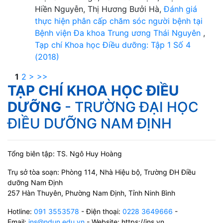
Hiền Nguyễn, Thị Hương Bưởi Hà,
Đánh giá
thực hiện phân cấp chăm sóc người bệnh tại
Bệnh viện Đa khoa Trung ương Thái Nguyên
,
Tạp chí Khoa học Điều dưỡng: Tập 1 Số 4
(2018)
1
2
>
>>
TẠP CHÍ KHOA HỌC ĐIỀU
DƯỠNG
- TRƯỜNG ĐẠI HỌC
ĐIỀU DƯỠNG NAM ĐỊNH
Tổng biên tập: TS. Ngô Huy Hoàng
Trụ sở tòa soạn: Phòng 114, Nhà Hiệu bộ, Trường ĐH Điều
dưỡng Nam Định
257 Hàn Thuyên, Phường Nam Định, Tỉnh Ninh Bình
Hotline:
091 3553578
- Điện thoại:
0228 3649666
-
Email:
jns@ndun.edu.vn
- Website: https://jns.vn