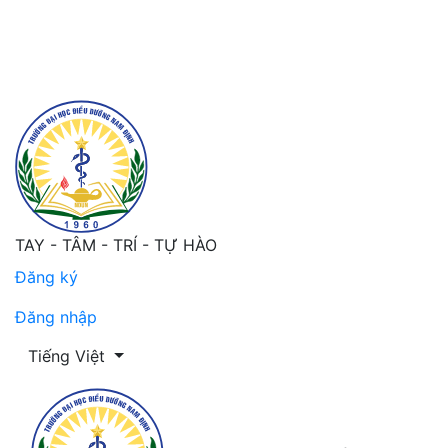
Tình trạng dinh dưỡng của người bệnh trước phẫu thuật 
TAY - TÂM - TRÍ - TỰ HÀO
Đăng ký
Đăng nhập
Thay đổi ngôn ngữ. Ngôn ngữ hiện tại là:
Tiếng Việt