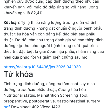
nghiên cứu được cung cấp dinh dưỡng theo nhu cầu
khuyến nghị với mức độ đáp ứng so với năng lượng
khuyến nghị là 82,4%.
Kết luận
: Tỷ lệ thiếu năng lượng trường diễn và tình
trạng dinh dưỡng không đạt chuẩn ở người bệnh phẫu
thuật tiêu hóa vẫn còn đáng kể, đặc biệt sau phẫu
thuật. Do đó, cần chú trọng đánh giá và can thiệp dinh
dưỡng kịp thời cho người bệnh trong suốt quá trình
điều trị, đặc biệt là giai đoạn hậu phẫu, nhằm nâng cao
hiệu quả phục hồi và giảm biến chứng sau mổ.
https://doi.org/10.54436/jns.2025.04.1030
Từ khóa
Tình trạng dinh dưỡng
,
công cụ tầm soát suy dinh
dưỡng
,
trước/sau phẫu thuật
,
đường tiêu hóa
Nutritional status
,
Malnutrition Screening Tool
,
preoperative
,
postoperative
,
gastrointestinal surgery
pdf
Download: 402
View: 1423