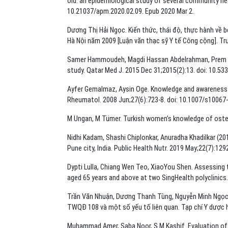
old: an epidemiological study of several community hea
10.21037/apm.2020.02.09. Epub 2020 Mar 2.
Dương Thị Hải Ngọc. Kiến thức, thái độ, thực hành về b
Hà Nội năm 2009 [Luận văn thạc sỹ Y tế Công cộng]. Tr
Samer Hammoudeh, Magdi Hassan Abdelrahman, Prem Ch
study. Qatar Med J. 2015 Dec 31;2015(2):13. doi: 10.53
Ayfer Gemalmaz, Aysin Oge. Knowledge and awareness a
Rheumatol. 2008 Jun;27(6):723-8. doi: 10.1007/s10067
M Ungan, M Tümer. Turkish women’s knowledge of osteo
Nidhi Kadam, Shashi Chiplonkar, Anuradha Khadilkar (20
Pune city, India. Public Health Nutr. 2019 May;22(7):1
Dypti Lulla, Chiang Wen Teo, XiaoYou Shen. Assessin
aged 65 years and above at two SingHealth polyclinics
Trần Văn Nhuận, Dương Thanh Tùng, Nguyễn Minh Ngọc 
TWQĐ 108 và một số yếu tố liên quan. Tạp chí Y dược 
Muhammad Amer, Saba Noor, S M Kashif. Evaluation of 