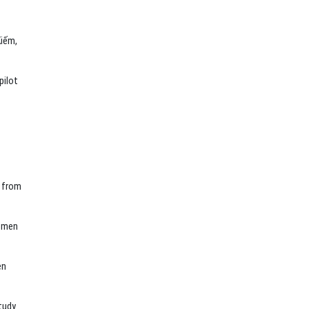
Kiếm,
pilot
s from
women
ện
tudy.