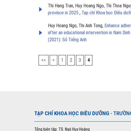
Thi Hang Tran, Huy Hoang Ngo, Thi Thoa Ngu
province in 2025
,
Tạp chí Khoa học Điều dưỡ
Huy Hoang Ngo, Thi Anh Tong,
Enhance adhere
after an educational intervention in Nam Dinh
(2021): Số Tiếng Anh
<<
<
1
2
3
4
TẠP CHÍ KHOA HỌC ĐIỀU DƯỠNG
- TRƯỜN
Tổng biên tập: TS. Ngô Huy Hoàng