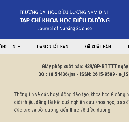
iều trị tại Bệnh viện Đa khoa tỉnh Ninh Bình năm 2024
ÔNG TIN
ĐANG XUẤT BẢN
ĐÃ XUẤT BẢN
Giấy phép xuất bản: 439/GP-BTTTT ngày 1
DOI: 10.54436/jns - ISSN: 2615-9589 - e_ISS
Thông tin về các hoạt động đào tạo, khoa học & công n
giới thiệu, đăng tải kết quả nghiên cứu khoa học; trao
đào tạo và bồi dưỡng kiến thức về điều dưỡng.