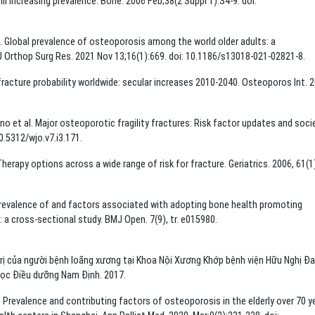
ll increasing prevalence. Bone. 2006 Feb;38(2 Suppl 1):S4-9. doi:
Global prevalence of osteoporosis among the world older adults: a
 Orthop Surg Res. 2021 Nov 13;16(1):669. doi: 10.1186/s13018-021-02821-8.
 fracture probability worldwide: secular increases 2010-2040. Osteoporos Int. 
o et al. Major osteoporotic fragility fractures: Risk factor updates and soci
0.5312/wjo.v7.i3.171.
rapy options across a wide range of risk for fracture. Geriatrics. 2006, 61(1)
Prevalence of and factors associated with adopting bone health promoting
a cross-sectional study. BMJ Open. 7(9), tr. e015980.
trị của người bệnh loãng xương tại Khoa Nội Xương Khớp bệnh viện Hữu Nghị Đ
học Điều dưỡng Nam Định. 2017.
 Prevalence and contributing factors of osteoporosis in the elderly over 70 y