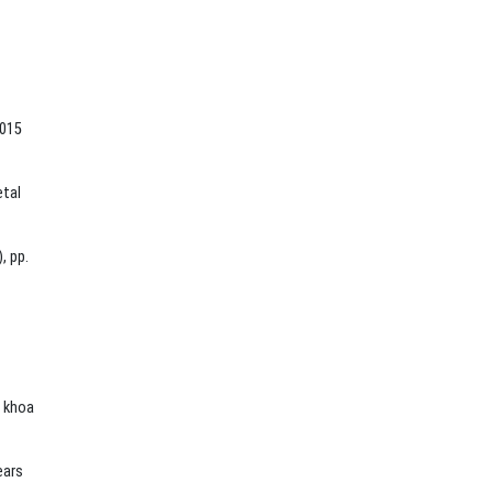
2015
etal
, pp.
a khoa
ears