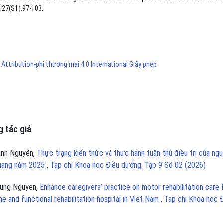
;27(S1):97-103.
ttribution-phi thương mại 4.0 International Giấy phép
.
 tác giả
ành Nguyễn,
Thực trạng kiến thức và thực hành tuân thủ điều trị của ngư
 Quang năm 2025
,
Tạp chí Khoa học Điều dưỡng: Tập 9 Số 02 (2026)
Dung Nguyen,
Enhance caregivers’ practice on motor rehabilitation care 
ne and functional rehabilitation hospital in Viet Nam
,
Tạp chí Khoa học 