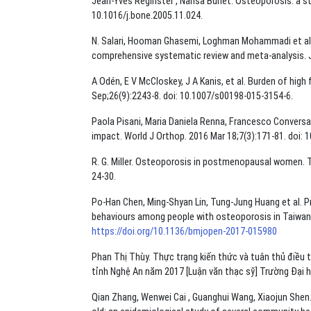
Jean-Yves Reginster , Nansa Burlet. Osteoporosis: a sti
10.1016/j.bone.2005.11.024.
N. Salari, Hooman Ghasemi, Loghman Mohammadi et al. 
comprehensive systematic review and meta-analysis. J
A Odén, E V McCloskey, J A Kanis, et al. Burden of high
Sep;26(9):2243-8. doi: 10.1007/s00198-015-3154-6.
Paola Pisani, Maria Daniela Renna, Francesco Conversan
impact. World J Orthop. 2016 Mar 18;7(3):171-81. doi: 1
R. G. Miller. Osteoporosis in postmenopausal women. The
24-30.
Po-Han Chen, Ming-Shyan Lin, Tung-Jung Huang et al. 
behaviours among people with osteoporosis in Taiwan: 
https://doi.org/10.1136/bmjopen-2017-015980
Phan Thị Thùy. Thực trạng kiến thức và tuân thủ điều 
tỉnh Nghệ An năm 2017 [Luận văn thạc sỹ] Trường Đại 
Qian Zhang, Wenwei Cai , Guanghui Wang, Xiaojun Shen.