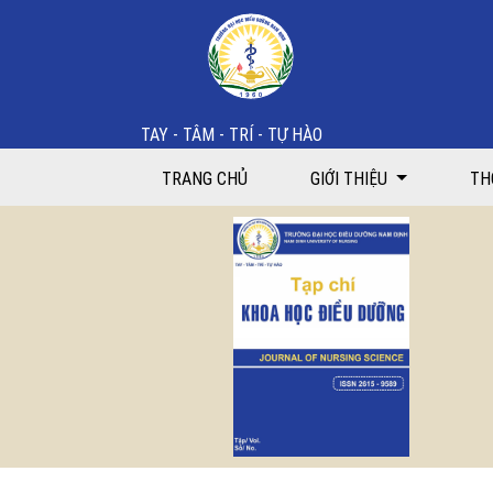
Kiến thức về bệnh loãng xương của người bệnh đang đ
TAY - TÂM - TRÍ - TỰ HÀO
TRANG CHỦ
GIỚI THIỆU
TH