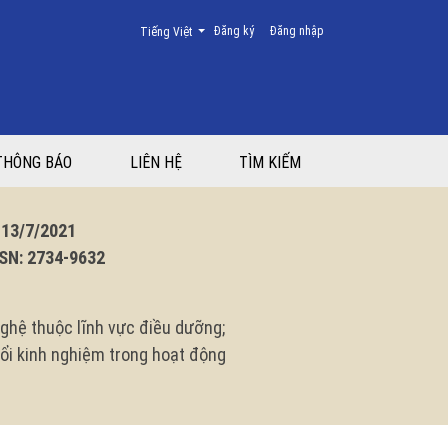
Thay đổi ngôn ngữ. Ngôn ngữ hiện tại là:
Đăng ký
Đăng nhập
Tiếng Việt
THÔNG BÁO
LIÊN HỆ
TÌM KIẾM
3/7/2021
N: 2734-9632
ghệ thuộc lĩnh vực điều dưỡng;
 đổi kinh nghiệm trong hoạt động