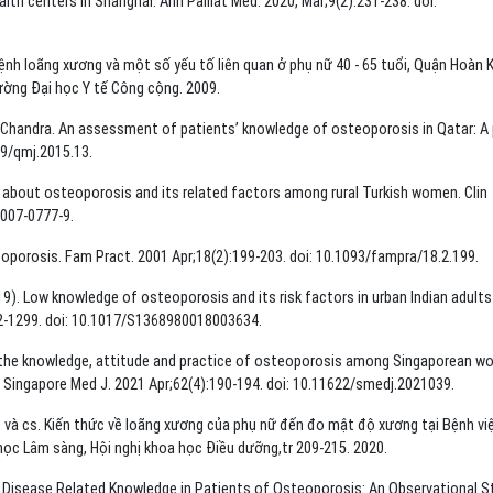
lth centers in Shanghai. Ann Palliat Med. 2020, Mar;9(2):231-238. doi:
ệnh loãng xương và một số yếu tố liên quan ở phụ nữ 40 - 65 tuổi, Quận Hoàn 
ường Đại học Y tế Công cộng. 2009.
andra. An assessment of patients’ knowledge of osteoporosis in Qatar: A 
39/qmj.2015.13.
bout osteoporosis and its related factors among rural Turkish women. Clin
-007-0777-9.
porosis. Fam Pract. 2001 Apr;18(2):199-203. doi: 10.1093/fampra/18.2.199.
19). Low knowledge of osteoporosis and its risk factors in urban Indian adult
292-1299. doi: 10.1017/S1368980018003634.
g the knowledge, attitude and practice of osteoporosis among Singaporean 
. Singapore Med J. 2021 Apr;62(4):190-194. doi: 10.11622/smedj.2021039.
và cs. Kiến thức về loãng xương của phụ nữ đến đo mật độ xương tại Bệnh vi
học Lâm sàng, Hội nghị khoa học Điều dưỡng,tr 209-215. 2020.
Disease Related Knowledge in Patients of Osteoporosis: An Observational S