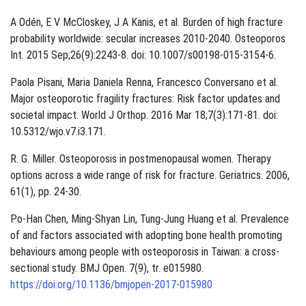
A Odén, E V McCloskey, J A Kanis, et al. Burden of high fracture
probability worldwide: secular increases 2010-2040. Osteoporos
Int. 2015 Sep;26(9):2243-8. doi: 10.1007/s00198-015-3154-6.
Paola Pisani, Maria Daniela Renna, Francesco Conversano et al.
Major osteoporotic fragility fractures: Risk factor updates and
societal impact. World J Orthop. 2016 Mar 18;7(3):171-81. doi:
10.5312/wjo.v7.i3.171.
R. G. Miller. Osteoporosis in postmenopausal women. Therapy
options across a wide range of risk for fracture. Geriatrics. 2006,
61(1), pp. 24-30.
Po-Han Chen, Ming-Shyan Lin, Tung-Jung Huang et al. Prevalence
of and factors associated with adopting bone health promoting
behaviours among people with osteoporosis in Taiwan: a cross-
sectional study. BMJ Open. 7(9), tr. e015980.
https://doi.org/10.1136/bmjopen-2017-015980