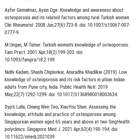
Ayfer Gemalmaz, Aysin Oge. Knowledge and awareness about
osteoporosis and its related factors among rural Turkish women.
Clin Rheumatol. 2008 Jun;27(6):723-8. doi: 10.1007/s10067-007-
0777-9.
M Ungan, M Tümer. Turkish women’s knowledge of osteoporosis.
Fam Pract. 2001 Apr;18(2):199-203. doi:
10.1093/fampra/18.2.199.
Nidhi Kadam, Shashi Chiplonkar, Anuradha Khadilkar (2019). Low
knowledge of osteoporosis and its risk factors in urban Indian
adults from Pune city, India. Public Health Nutr. 2019
May;22(7):1292-1299. doi: 10.1017/S1368980018003634.
Dypti Lulla, Chiang Wen Teo, XiaoYou Shen. Assessing the
knowledge, attitude and practice of osteoporosis among
Singaporean women aged 65 years and above at two SingHealth
polyclinics. Singapore Med J. 2021 Apr;62(4):190-194. doi:
10.11622/smedj.2021039.