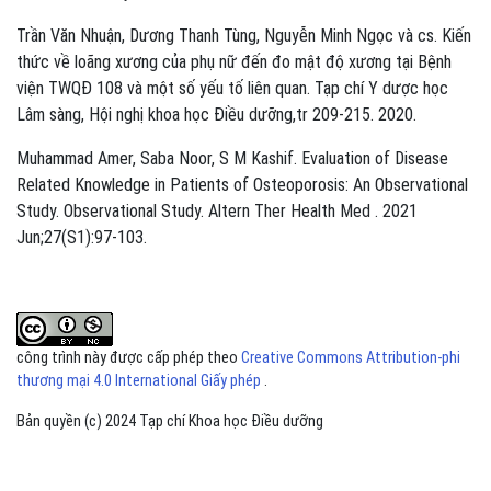
Trần Văn Nhuận, Dương Thanh Tùng, Nguyễn Minh Ngọc và cs. Kiến
thức về loãng xương của phụ nữ đến đo mật độ xương tại Bệnh
viện TWQĐ 108 và một số yếu tố liên quan. Tạp chí Y dược học
Lâm sàng, Hội nghị khoa học Điều dưỡng,tr 209-215. 2020.
Muhammad Amer, Saba Noor, S M Kashif. Evaluation of Disease
Related Knowledge in Patients of Osteoporosis: An Observational
Study. Observational Study. Altern Ther Health Med . 2021
Jun;27(S1):97-103.
công trình này được cấp phép theo
Creative Commons Attribution-phi
thương mại 4.0 International Giấy phép
.
Bản quyền (c) 2024 Tạp chí Khoa học Điều dưỡng