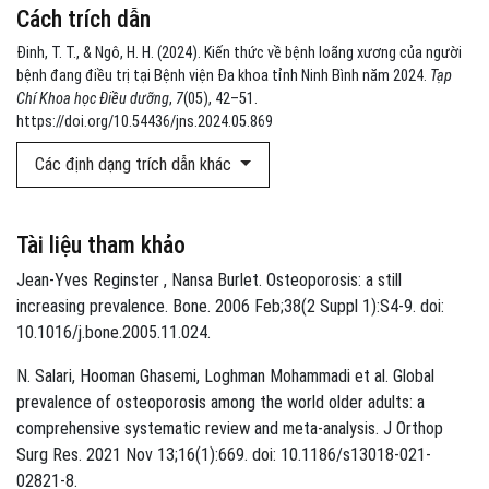
Cách trích dẫn
Đinh, T. T., & Ngô, H. H. (2024). Kiến thức về bệnh loãng xương của người
bệnh đang điều trị tại Bệnh viện Đa khoa tỉnh Ninh Bình năm 2024.
Tạp
Chí Khoa học Điều dưỡng
,
7
(05), 42–51.
https://doi.org/10.54436/jns.2024.05.869
Các định dạng trích dẫn khác
Tài liệu tham khảo
Jean-Yves Reginster , Nansa Burlet. Osteoporosis: a still
increasing prevalence. Bone. 2006 Feb;38(2 Suppl 1):S4-9. doi:
10.1016/j.bone.2005.11.024.
N. Salari, Hooman Ghasemi, Loghman Mohammadi et al. Global
prevalence of osteoporosis among the world older adults: a
comprehensive systematic review and meta-analysis. J Orthop
Surg Res. 2021 Nov 13;16(1):669. doi: 10.1186/s13018-021-
02821-8.