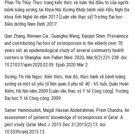
Phan Thị Thùy. Thực trạng kiến thức và tuân thủ điều trị của người
bệnh loãng xương tại Khoa Nội Xương Khớp bệnh viện Hữu Nghị Đa
khoa tỉnh Nghệ An năm 2017 [Luận văn thạc sỹ] Trường Đại học
Điều dưỡng Nam Định. 2017.
Qian Zhang, Wenwei Cai , Guanghui Wang, Xiaojun Shen. Prevalence
and contributing factors of osteoporosis in the elderly over 70
years old: an epidemiological study of several community health
centers in Shanghai. Ann Palliat Med. 2020, Mar;9(2):231-238. doi:
10.21037/apm.2020.02.09. Epub 2020 Mar 2.
Dương Thị Hải Ngọc. Kiến thức, thái độ, thực hành về bệnh loãng
xương và một số yếu tố liên quan ở phụ nữ 40 - 65 tuổi, Quận Hoàn
Kiếm, Hà Nội năm 2009 [Luận văn thạc sỹ Y tế Công cộng]. Trường
Đại học Y tế Công cộng. 2009.
Samer Hammoudeh, Magdi Hassan Abdelrahman, Prem Chandra. An
assessment of patients’ knowledge of osteoporosis in Qatar: A
pilot study. Qatar Med J. 2015 Dec 31;2015(2):13. doi:
10.5339/qmj.2015.13.