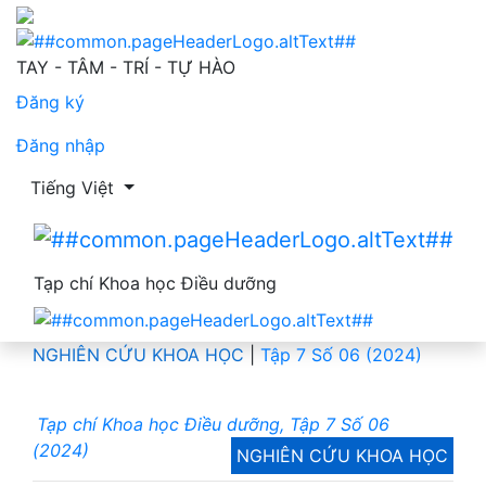
Kiến thức khử nhiễm dụng cụ kim loại của điều dưỡng tạ
TAY - TÂM - TRÍ - TỰ HÀO
Đăng ký
Đăng nhập
Thay đổi ngôn ngữ. Ngôn ngữ hiện tại là:
Tiếng Việt
Tạp chí Khoa học Điều dưỡng
NGHIÊN CỨU KHOA HỌC
|
Tập 7 Số 06 (2024)
Tạp chí Khoa học Điều dưỡng, Tập 7 Số 06
(2024)
NGHIÊN CỨU KHOA HỌC