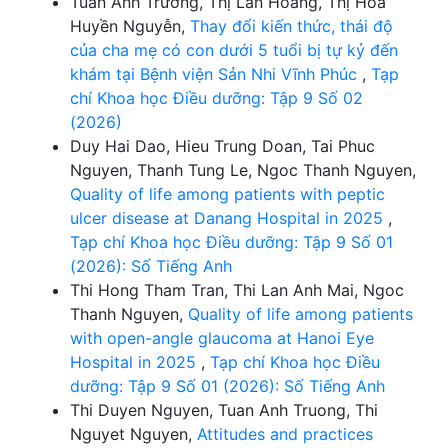
Tuấn Anh Trương, Thị Lan Hoàng, Thị Hoa
Huyền Nguyễn,
Thay đổi kiến thức, thái độ
của cha mẹ có con dưới 5 tuổi bị tự kỷ đến
khám tại Bệnh viện Sản Nhi Vĩnh Phúc
,
Tạp
chí Khoa học Điều dưỡng: Tập 9 Số 02
(2026)
Duy Hai Dao, Hieu Trung Doan, Tai Phuc
Nguyen, Thanh Tung Le, Ngoc Thanh Nguyen,
Quality of life among patients with peptic
ulcer disease at Danang Hospital in 2025
,
Tạp chí Khoa học Điều dưỡng: Tập 9 Số 01
(2026): Số Tiếng Anh
Thi Hong Tham Tran, Thi Lan Anh Mai, Ngoc
Thanh Nguyen,
Quality of life among patients
with open-angle glaucoma at Hanoi Eye
Hospital in 2025
,
Tạp chí Khoa học Điều
dưỡng: Tập 9 Số 01 (2026): Số Tiếng Anh
Thi Duyen Nguyen, Tuan Anh Truong, Thi
Nguyet Nguyen,
Attitudes and practices