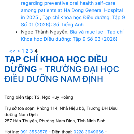
regarding preventive oral health self-care
among patients at Ha Dong General Hospital
in 2025
,
Tạp chí Khoa học Điều dưỡng: Tập 9
Số 01 (2026): Số Tiếng Anh
Ngọc Thành Nguyễn,
Bìa và mục lục
,
Tạp chí
Khoa học Điều dưỡng: Tập 9 Số 03 (2026)
<<
<
1
2
3
4
TẠP CHÍ KHOA HỌC ĐIỀU
DƯỠNG
- TRƯỜNG ĐẠI HỌC
ĐIỀU DƯỠNG NAM ĐỊNH
Tổng biên tập: TS. Ngô Huy Hoàng
Trụ sở tòa soạn: Phòng 114, Nhà Hiệu bộ, Trường ĐH Điều
dưỡng Nam Định
257 Hàn Thuyên, Phường Nam Định, Tỉnh Ninh Bình
Hotline:
091 3553578
- Điện thoại:
0228 3649666
-