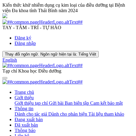
Kiến thức khử nhiễm dụng cụ kim loại của điều dưỡng tại Bệnh
viện Đa khoa tỉnh Thái Bình năm 2024
TAY - TÂM - TRÍ - TỰ HÀO
Đăng ký
Đăng nhập
Thay đổi ngôn ngữ. Ngôn ngữ hiện tại là:
Tiếng Việt
English
Tạp chí Khoa học Điều dưỡng
Trang chủ
Giới thiệu
Giới thiệu tạp chí
Gửi bài
Ban biên tập
Cam kết bảo mật
Thông tin
Dành cho tác giả
Dành cho phản biện
Tài liệu tham khảo
Đang xuất bản
Đã xuất bản
Thông báo
Liên hệ