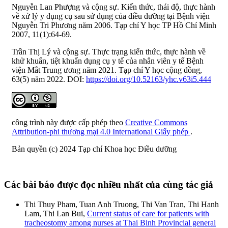
Nguyễn Lan Phượng và cộng sự. Kiến thức, thái độ, thực hành
về xử lý y dụng cụ sau sử dụng của điều dưỡng tại Bệnh viện
Nguyễn Tri Phương năm 2006. Tạp chí Y học TP Hồ Chí Minh
2007, 11(1):64-69.
Trần Thị Lý và cộng sự. Thực trạng kiến thức, thực hành về
khử khuẩn, tiệt khuẩn dụng cụ y tế của nhân viên y tế Bệnh
viện Mắt Trung ương năm 2021. Tạp chí Y học cộng đồng,
63(5) năm 2022. DOI:
https://doi.org/10.52163/yhc.v63i5.444
công trình này được cấp phép theo
Creative Commons
Attribution-phi thương mại 4.0 International Giấy phép
.
Bản quyền (c) 2024 Tạp chí Khoa học Điều dưỡng
Các bài báo được đọc nhiều nhất của cùng tác giả
Thi Thuy Pham, Tuan Anh Truong, Thi Van Tran, Thi Hanh
Lam, Thi Lan Bui,
Current status of care for patients with
tracheostomy among nurses at Thai Binh Provincial general