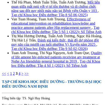
Thế Hà Phan, Minh Tuân Trần, Tuấn Anh Trương,
Mối liên
quan giữa mất ngủ với vị trí tổn thương và di chứng chức
năng sau đột quỵ nhồi máu não tại Bệnh viện Quân y 103
,
Tạp chí Khoa học Điều dưỡng: Tập 8 Số 06 (2025)
Van Tuan Hoang, Tuan Anh Truong,
Effectiveness of
educational intervention on rehabilitation knowledge and
practice among patients after Hip replacement surgery
,
Tạp
chí Khoa học Điều dưỡng: Tập 5 Số 1 (2022): Số Tiếng Anh
Thị Mai Hương Dương, Tuấn Anh Trương, Ngọc Hà Hoàng,
Thị Hải Lý Trần,
Đánh giá kiến thức, thái độ dự phòng đột
quỵ não của người cao tuổi phường Vị Xuyên năm 2025
,
Tạp chí Khoa học Điều dưỡng: Tập 9 Số 02 (2026)
Tuan Anh Truong, Thi Nga Nguyen, Anh Tram Que,
Quality
of life among hiv-infected patients receiving arv treatment at
Nghe An friendship general hospital in 2019
,
Tạp chí Khoa
học Điều dưỡng: Tập 4 Số 1 (2021): Số Tiếng Anh
<<
<
1
2
3
4
>
>>
TẠP CHÍ KHOA HỌC ĐIỀU DƯỠNG
- TRƯỜNG ĐẠI HỌC
ĐIỀU DƯỠNG NAM ĐỊNH
Tổng biên tập: TS. Ngô Huy Hoàng