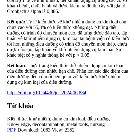
của Bộ Y tế về khử khuẩn, tiệt khuẩn dụng cụ trong các cơ sở
khám bệnh, chữa bệnh và được kiểm tra độ tin cậy với giá trị
Cronbach’s alpha là 0,886.
Kết quả:
Tỷ lệ kiến thức về khử nhiễm dụng cụ kim loại còn
chưa cao với 55,3% có kiến thức không đạt. Những điều
dưỡng có trình độ chuyên môn cao, đã từng được đào tạo, tập
huấn về khử nhiễm dụng cụ kim loại tại bệnh viện có kiến thức
tốt hơn những điều dưỡng có trình độ chuyên môn thấp, chưa
được đào tạo, tập huấn về khử nhiễm dụng cụ kim loại. Sự
khác biệt có ý nghĩa thống kê với p < 0,05.
Kết luận
: Thực trạng kiến thứckhử nhiễm dụng cụ kim loại
của điều dưỡng còn nhiều hạn chế. Phần lớn các đặc điểm của
điều dưỡng đều có mối liên quan với kiến thức khử nhiễm
dụng cụ kim loại của điều dưỡng.
https://doi.org/10.54436/jns.2024.06.884
Từ khóa
Kiến thức
,
khử nhiễm
,
dụng cụ kim loại
,
điều dưỡng
Knowledge
,
decontamination
,
metal tools
,
nursing
PDF
Download: 1063
View: 2352