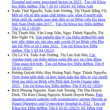
Hospital and some associated factors in 2023
,
Tạp chí Khoa
học Điều dưỡng: Tập 7 Số 01 (2024): Số Tiếng Anh
Xuân Tĩnh Nguyễn, Tuấn Anh Trương, Thị Thanh Hằng Vũ,
Một số yếu tố liên quan chất lượng cuộc sống ở người mắc
bệnh phổi tắc nghẽn mạn tính điều trị tại Bệnh viện Đa khoa
tỉnh Nam Định năm 2017.
,
Tạp chí Khoa học Điều dưỡng:
Tập 1 Số 2 (2018)
Thị Thanh Bùi, Văn Long Trần, Ngọc Thành Nguyễn, Thị
Bảo Ngân Vũ,
Trải nghiệm tâm lý của Điều dưỡng/Hộ sinh
trực tiếp chăm sóc sản phụ mắc covid-19 tại Bệnh viện Phụ
sản Hà Nội cơ sở 2 năm 2022
,
Tạp chí Khoa học Điều
dưỡng: Tập 5 Số 04 (2022)
Thị Là Vũ, Tuấn Anh Trương, Thị Lan Anh Mai,
Các
chương trình can thiệp phòng ngừa đột quỵ tại cộng đồng:
Tổng quan tích hợp
,
Tạp chí Khoa học Điều dưỡng: Tập 8
Số 03 (2025)
Hương Quỳnh Hứa, Huy Hoàng Ngô, Ngọc Thành Nguyễn,
Thực trạng kiến thức và thực hành tuân thủ điều trị của người
bệnh lao phổi tại Bệnh viện Phổi tỉnh Tuyên Quang năm
2025
,
Tạp chí Khoa học Điều dưỡng: Tập 9 Số 02 (2026)
Bich Phuong Nguyen, Tuan Anh Truong, Thi Thu Huyen
Dinh, Thi Kim Chung Nguyen, Khanh Huyen Pham,
Pain
situation among patients with postoperative uterine fibroids at
Hanoi Obstetrics and Gynecology hospital in 2022
,
Tạp chí
Khoa học Điều dưỡng: Tập 6 Số 01 (2023): Số Tiếng Anh