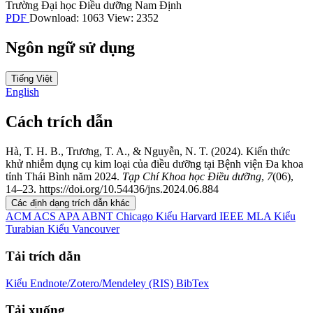
Trường Đại học Điều dưỡng Nam Định
PDF
Download: 1063
View: 2352
Ngôn ngữ sử dụng
Tiếng Việt
English
Cách trích dẫn
Hà, T. H. B., Trương, T. A., & Nguyễn, N. T. (2024). Kiến thức
khử nhiễm dụng cụ kim loại của điều dưỡng tại Bệnh viện Đa khoa
tỉnh Thái Bình năm 2024.
Tạp Chí Khoa học Điều dưỡng
,
7
(06),
14–23. https://doi.org/10.54436/jns.2024.06.884
Các định dạng trích dẫn khác
ACM
ACS
APA
ABNT
Chicago
Kiểu Harvard
IEEE
MLA
Kiểu
Turabian
Kiểu Vancouver
Tải trích dẫn
Kiểu Endnote/Zotero/Mendeley (RIS)
BibTex
Tải xuống