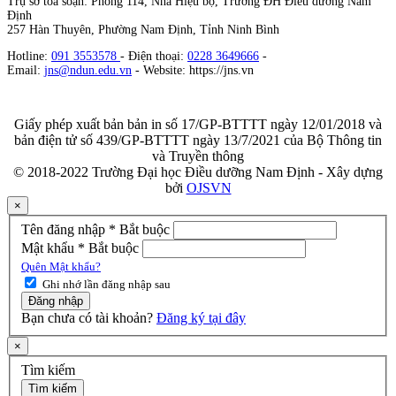
Trụ sở tòa soạn: Phòng 114, Nhà Hiệu bộ, Trường ĐH Điều dưỡng Nam
Định
257 Hàn Thuyên, Phường Nam Định, Tỉnh Ninh Bình
Hotline:
091 3553578
- Điện thoại:
0228 3649666
-
Email:
jns@ndun.edu.vn
- Website: https://jns.vn
Giấy phép xuất bản bản in số 17/GP-BTTTT ngày 12/01/2018 và
bản điện tử số 439/GP-BTTTT ngày 13/7/2021 của Bộ Thông tin
và Truyền thông
© 2018-2022 Trường Đại học Điều dưỡng Nam Định - Xây dựng
bởi
OJSVN
×
Tên đăng nhập
*
Bắt buộc
Mật khẩu
*
Bắt buộc
Quên Mật khẩu?
Ghi nhớ lần đăng nhập sau
Đăng nhập
Bạn chưa có tài khoản?
Đăng ký tại đây
×
Tìm kiếm
Tìm kiếm