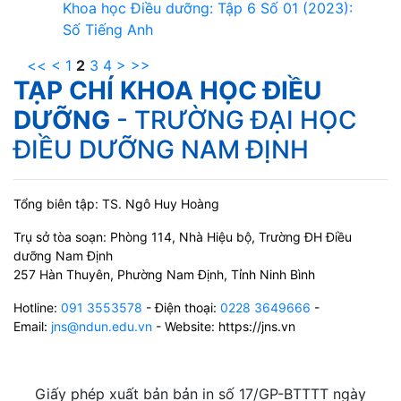
Khoa học Điều dưỡng: Tập 6 Số 01 (2023):
Số Tiếng Anh
<<
<
1
2
3
4
>
>>
TẠP CHÍ KHOA HỌC ĐIỀU
DƯỠNG
- TRƯỜNG ĐẠI HỌC
ĐIỀU DƯỠNG NAM ĐỊNH
Tổng biên tập: TS. Ngô Huy Hoàng
Trụ sở tòa soạn: Phòng 114, Nhà Hiệu bộ, Trường ĐH Điều
dưỡng Nam Định
257 Hàn Thuyên, Phường Nam Định, Tỉnh Ninh Bình
Hotline:
091 3553578
- Điện thoại:
0228 3649666
-
Email:
jns@ndun.edu.vn
- Website: https://jns.vn
Giấy phép xuất bản bản in số 17/GP-BTTTT ngày