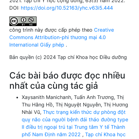
2021. Tạp chí Y học cộng đồng, 63(5) năm 2022.
DOI:
https://doi.org/10.52163/yhc.v63i5.444
công trình này được cấp phép theo
Creative
Commons Attribution-phi thương mại 4.0
International Giấy phép
.
Bản quyền (c) 2024 Tạp chí Khoa học Điều dưỡng
Các bài báo được đọc nhiều
nhất của cùng tác giả
Xaysanith Manichanh, Tuấn Anh Trương, Thị
Thu Hằng Hồ, Thị Nguyệt Nguyễn, Thị Hương
Nhài Vũ,
Thực trạng kiến thức dự phòng đột
quỵ não của người bệnh đái tháo đường type
II điều trị ngoại trú tại Trung tâm Y tế Thành
phố Nam Định năm 2022
,
Tạp chí Khoa học