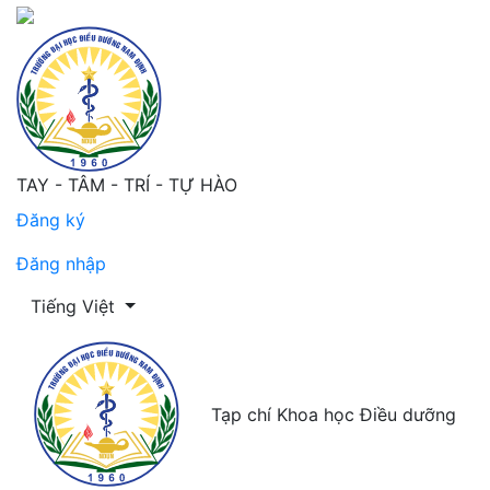
Kiến thức khử nhiễm dụng cụ kim loại của điều dưỡng tạ
TAY - TÂM - TRÍ - TỰ HÀO
Đăng ký
Đăng nhập
Thay đổi ngôn ngữ. Ngôn ngữ hiện tại là:
Tiếng Việt
Tạp chí Khoa học Điều dưỡng