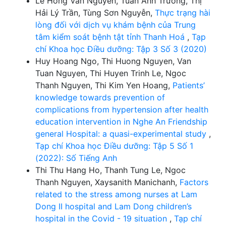
Lê Hồng Vân Nguyễn, Tuấn Anh Trương, Thị
Hải Lý Trần, Tùng Sơn Nguyễn,
Thực trạng hài
lòng đối với dịch vụ khám bệnh của Trung
tâm kiểm soát bệnh tật tỉnh Thanh Hoá
,
Tạp
chí Khoa học Điều dưỡng: Tập 3 Số 3 (2020)
Huy Hoang Ngo, Thi Huong Nguyen, Van
Tuan Nguyen, Thi Huyen Trinh Le, Ngoc
Thanh Nguyen, Thi Kim Yen Hoang,
Patients’
knowledge towards prevention of
complications from hypertension after health
education intervention in Nghe An Friendship
general Hospital: a quasi-experimental study
,
Tạp chí Khoa học Điều dưỡng: Tập 5 Số 1
(2022): Số Tiếng Anh
Thi Thu Hang Ho, Thanh Tung Le, Ngoc
Thanh Nguyen, Xaysanith Manichanh,
Factors
related to the stress among nurses at Lam
Dong II hospital and Lam Dong children’s
hospital in the Covid - 19 situation
,
Tạp chí