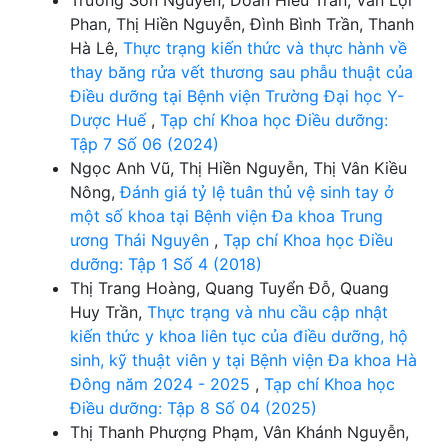
Trường Sơn Nguyễn, Doãn Hiếu Trần, Văn Lợi
Phan, Thị Hiền Nguyễn, Đình Bình Trần, Thanh
Hà Lê,
Thực trạng kiến thức và thực hành về
thay băng rửa vết thương sau phẫu thuật của
Điều dưỡng tại Bệnh viện Trường Đại học Y-
Dược Huế
,
Tạp chí Khoa học Điều dưỡng:
Tập 7 Số 06 (2024)
Ngọc Anh Vũ, Thị Hiền Nguyễn, Thị Vân Kiều
Nông,
Đánh giá tỷ lệ tuân thủ vệ sinh tay ở
một số khoa tại Bệnh viện Đa khoa Trung
ương Thái Nguyên
,
Tạp chí Khoa học Điều
dưỡng: Tập 1 Số 4 (2018)
Thị Trang Hoàng, Quang Tuyển Đỗ, Quang
Huy Trần,
Thực trạng và nhu cầu cập nhật
kiến thức y khoa liên tục của điều dưỡng, hộ
sinh, kỹ thuật viên y tại Bệnh viện Đa khoa Hà
Đông năm 2024 - 2025
,
Tạp chí Khoa học
Điều dưỡng: Tập 8 Số 04 (2025)
Thị Thanh Phượng Phạm, Vân Khánh Nguyễn,