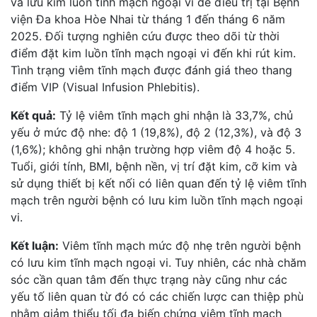
và lưu kim luồn tĩnh mạch ngoại vi để điều trị tại Bệnh
viện Đa khoa Hòe Nhai từ tháng 1 đến tháng 6 năm
2025. Đối tượng nghiên cứu được theo dõi từ thời
điểm đặt kim luồn tĩnh mạch ngoại vi đến khi rút kim.
Tình trạng viêm tĩnh mạch được đánh giá theo thang
điểm VIP (Visual Infusion Phlebitis).
Kết quả:
Tỷ lệ viêm tĩnh mạch ghi nhận là 33,7%, chủ
yếu ở mức độ nhe: độ 1 (19,8%), độ 2 (12,3%), và độ 3
(1,6%); không ghi nhận trường hợp viêm độ 4 hoặc 5.
Tuổi, giới tính, BMI, bệnh nền, vị trí đặt kim, cỡ kim và
sử dụng thiết bị kết nối có liên quan đến tỷ lệ viêm tĩnh
mạch trên người bệnh có lưu kim luồn tĩnh mạch ngoại
vi.
Kết luận:
Viêm tĩnh mạch mức độ nhẹ trên người bệnh
có lưu kim tĩnh mạch ngoại vi. Tuy nhiên, các nhà chăm
sóc cần quan tâm đến thực trạng này cũng như các
yếu tố liên quan từ đó có các chiến lược can thiệp phù
nhằm giảm thiểu tối đa biến chứng viêm tĩnh mạch