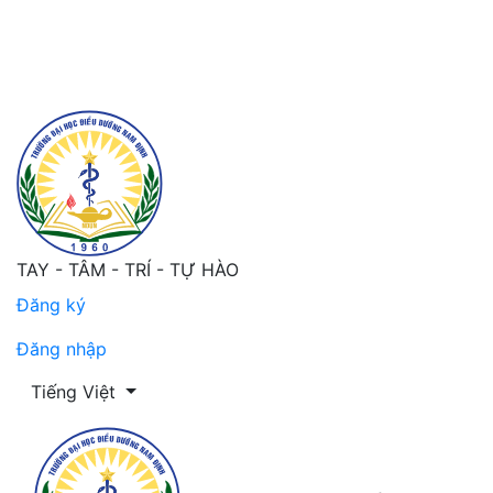
Tỷ lệ viêm tĩnh mạch ngoại vi ở người bệnh đặt kim luồn
TAY - TÂM - TRÍ - TỰ HÀO
Đăng ký
Đăng nhập
Thay đổi ngôn ngữ. Ngôn ngữ hiện tại là:
Tiếng Việt