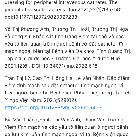
dressing for peripheral intravenous catheter. The
journal of vascular access. Jan 2021;22(1):135-140.
doi:10.1177/1129729820927238.
Võ Thị Phương Anh, Trương Thị Hoài, Trương Thị Nga
và cộng sự. Khảo sát tình trạng viêm tại chỗ và các
yếu tố liên quan trên người bệnh có đặt catheter tĩnh
mạch ngoại biện tại Bệnh viện Đa khoa Tỉnh Quảng Trị.
Tạp chí Y dược học - Trường Đại học Y dược Huế.
2021;12(6). DOI: 10.34071/jmp.2022.6.18.
Trần Thị Lý, Cao Thị Hồng Hà, Lê Văn Nhân. Đặc điểm
viêm tĩnh mạch sau đặt catheter tĩnh mạch ngoại vi
trên người bệnh tại Bệnh viện Phổi Trung ương. Tạp chí
Y học Việt Nam. 2023;529(02).
https://doi.org/10.51298/vmj.v529i2.6453
.
Bùi Văn Thắng, Đinh Thị Vân Anh, Phạm Văn Trường.
Viêm tĩnh mạch và các yếu tố liên quan ở người bệnh
có lưu kim luồn tĩnh mạch ngoại vi tại Bệnh viện quốc