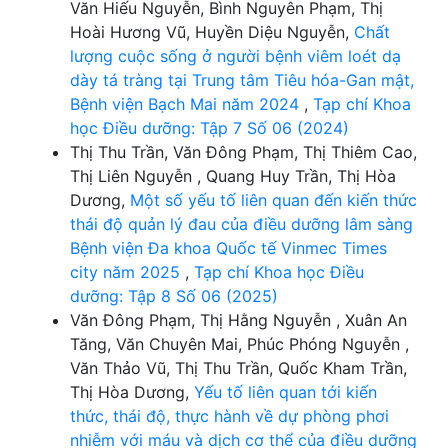
Văn Hiếu Nguyễn, Bình Nguyên Phạm, Thị
Hoài Hương Vũ, Huyền Diệu Nguyễn,
Chất
lượng cuộc sống ở người bệnh viêm loét dạ
dày tá tràng tại Trung tâm Tiêu hóa-Gan mật,
Bệnh viện Bạch Mai năm 2024
,
Tạp chí Khoa
học Điều dưỡng: Tập 7 Số 06 (2024)
Thị Thu Trần, Văn Đông Phạm, Thị Thiêm Cao,
Thị Liên Nguyễn , Quang Huy Trần, Thị Hòa
Dương,
Một số yếu tố liên quan đến kiến thức
thái độ quản lý đau của điều dưỡng lâm sàng
Bệnh viện Đa khoa Quốc tế Vinmec Times
city năm 2025
,
Tạp chí Khoa học Điều
dưỡng: Tập 8 Số 06 (2025)
Văn Đông Phạm, Thị Hằng Nguyễn , Xuân An
Tăng, Văn Chuyên Mai, Phúc Phóng Nguyễn ,
Văn Thảo Vũ, Thị Thu Trần, Quốc Kham Trần,
Thị Hòa Dương,
Yếu tố liên quan tới kiến
thức, thái độ, thực hành về dự phòng phơi
nhiễm với máu và dịch cơ thể của điều dưỡng