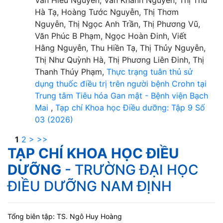
Văn Hiếu Nguyễn, Vân Khánh Nguyễn, Thị Thu
Hà Tạ, Hoàng Tước Nguyễn, Thị Thơm
Nguyễn, Thị Ngọc Anh Trần, Thị Phương Vũ,
Văn Phúc B Phạm, Ngọc Hoàn Đinh, Viết
Hằng Nguyễn, Thu Hiền Tạ, Thị Thủy Nguyễn,
Thị Như Quỳnh Hà, Thị Phương Liên Đinh, Thị
Thanh Thúy Phạm,
Thực trạng tuân thủ sử
dụng thuốc điều trị trên người bệnh Crohn tại
Trung tâm Tiêu hóa Gan mật - Bệnh viện Bạch
Mai
,
Tạp chí Khoa học Điều dưỡng: Tập 9 Số
03 (2026)
1
2
>
>>
TẠP CHÍ KHOA HỌC ĐIỀU
DƯỠNG
- TRƯỜNG ĐẠI HỌC
ĐIỀU DƯỠNG NAM ĐỊNH
Tổng biên tập: TS. Ngô Huy Hoàng