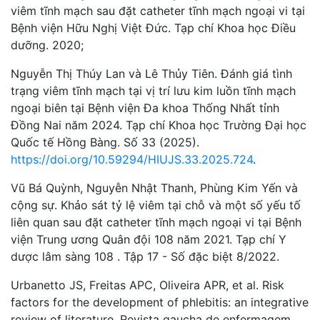
viêm tĩnh mạch sau đặt catheter tĩnh mạch ngoại vi tại
Bệnh viện Hữu Nghị Việt Đức. Tạp chí Khoa học Điều
dưỡng. 2020;
Nguyễn Thị Thúy Lan và Lê Thủy Tiên. Đánh giá tình
trạng viêm tĩnh mạch tại vị trí lưu kim luồn tĩnh mạch
ngoại biên tại Bệnh viện Đa khoa Thống Nhất tỉnh
Đồng Nai năm 2024. Tạp chí Khoa học Trường Đại học
Quốc tế Hồng Bàng. Số 33 (2025).
https://doi.org/10.59294/HIUJS.33.2025.724
.
Vũ Bá Quỳnh, Nguyễn Nhật Thanh, Phùng Kim Yến và
cộng sự. Khảo sát tỷ lệ viêm tại chỗ và một số yếu tố
liên quan sau đặt catheter tĩnh mạch ngoại vi tại Bệnh
viện Trung ương Quân đội 108 năm 2021. Tạp chí Y
dược lâm sàng 108 . Tập 17 - Số đặc biệt 8/2022.
Urbanetto JS, Freitas APC, Oliveira APR, et al. Risk
factors for the development of phlebitis: an integrative
review of literature. Revista gaucha de enfermagem.