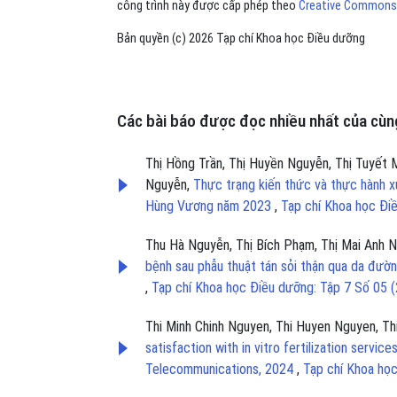
công trình này được cấp phép theo
Creative Commons A
Bản quyền (c) 2026 Tạp chí Khoa học Điều dưỡng
Các bài báo được đọc nhiều nhất của cùng
Thị Hồng Trần, Thị Huyền Nguyễn, Thị Tuyết 
Nguyễn,
Thực trạng kiến thức và thực hành xử
Hùng Vương năm 2023
,
Tạp chí Khoa học Đi
Thu Hà Nguyễn, Thị Bích Phạm, Thị Mai Anh 
bệnh sau phẫu thuật tán sỏi thận qua da đườn
,
Tạp chí Khoa học Điều dưỡng: Tập 7 Số 05 
Thi Minh Chinh Nguyen, Thi Huyen Nguyen, T
satisfaction with in vitro fertilization serv
Telecommunications, 2024
,
Tạp chí Khoa học