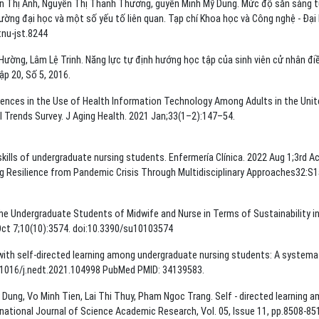
n Thị Anh, Nguyễn Thị Thanh Thương, guyễn Minh Mỹ Dung. Mức độ sẵn sàng 
rường đại học và một số yếu tố liên quan. Tạp chí Khoa học và Công nghệ - Đại
tnu-jst.8244
ường, Lâm Lệ Trinh. Năng lực tự định hướng học tập của sinh viên cử nhân đi
ập 20, Số 5, 2016.
rences in the Use of Health Information Technology Among Adults in the Unit
l Trends Survey. J Aging Health. 2021 Jan;33(1–2):147–54.
skills of undergraduate nursing students. Enfermería Clínica. 2022 Aug 1;3rd A
ng Resilience from Pandemic Crisis Through Multidisciplinary Approaches32:S
the Undergraduate Students of Midwife and Nurse in Terms of Sustainability i
 Oct 7;10(10):3574. doi:10.3390/su10103574
ith self-directed learning among undergraduate nursing students: A systema
0.1016/j.nedt.2021.104998 PubMed PMID: 34139583.
 Dung, Vo Minh Tien, Lai Thi Thuy, Pham Ngoc Trang. Self - directed learning 
national Journal of Science Academic Research, Vol. 05, Issue 11, pp.8508-85