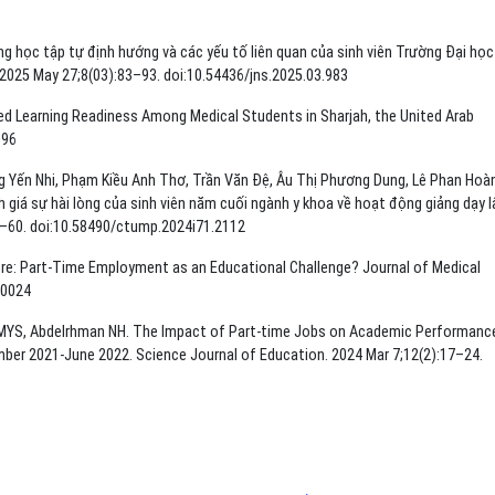
ng học tập tự định hướng và các yếu tố liên quan của sinh viên Trường Đại học
2025 May 27;8(03):83–93. doi:10.54436/jns.2025.03.983
ted Learning Readiness Among Medical Students in Sharjah, the United Arab
096
Yến Nhi, Phạm Kiều Anh Thơ, Trần Văn Đệ, Âu Thị Phương Dung, Lê Phan Hoà
giá sự hài lòng của sinh viên năm cuối ngành y khoa về hoạt động giảng dạy 
4–60. doi:10.58490/ctump.2024i71.2112
ore: Part-Time Employment as an Educational Challenge? Journal of Medical
00024
YS, Abdelrhman NH. The Impact of Part-time Jobs on Academic Performanc
mber 2021-June 2022. Science Journal of Education. 2024 Mar 7;12(2):17–24.