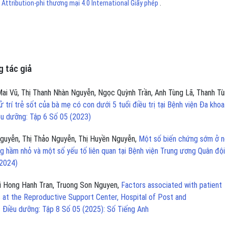
ttribution-phi thương mại 4.0 International Giấy phép
.
 tác giả
Mai Vũ, Thị Thanh Nhàn Nguyễn, Ngọc Quỳnh Trần, Anh Tùng Lã, Thanh T
 trí trẻ sốt của bà mẹ có con dưới 5 tuổi điều trị tại Bệnh viện Đa khoa
ều dưỡng: Tập 6 Số 05 (2023)
Nguyễn, Thị Thảo Nguyễn, Thị Huyền Nguyễn,
Một số biến chứng sớm ở n
g hầm nhỏ và một số yếu tố liên quan tại Bệnh viện Trung ương Quân độ
(2024)
hi Hong Hanh Tran, Truong Son Nguyen,
Factors associated with patient
ices at the Reproductive Support Center, Hospital of Post and
 Điều dưỡng: Tập 8 Số 05 (2025): Số Tiếng Anh