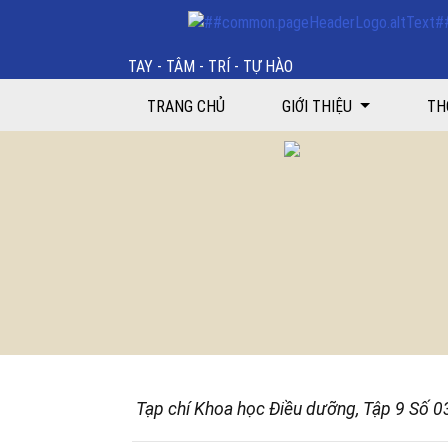
Khả năng học tập tự định hướng của sinh viên điều 
TAY - TÂM - TRÍ - TỰ HÀO
TRANG CHỦ
GIỚI THIỆU
TH
Tạp chí Khoa học Điều dưỡng, Tập 9 Số 0