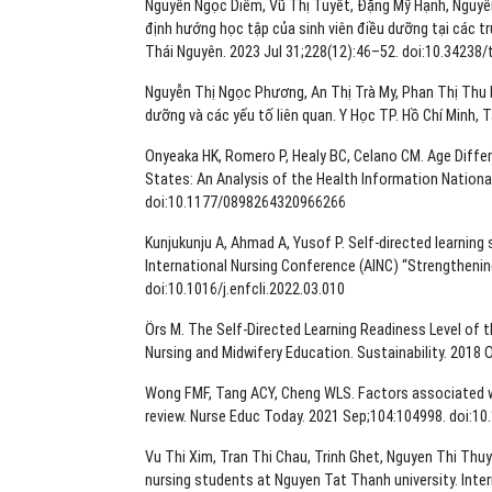
Nguyễn Ngọc Diễm, Vũ Thị Tuyết, Đặng Mỹ Hạnh, Nguyễ
định hướng học tập của sinh viên điều dưỡng tại các t
Thái Nguyên. 2023 Jul 31;228(12):46–52. doi:10.34238/
Nguyễn Thị Ngọc Phương, An Thị Trà My, Phan Thị Thu H
dưỡng và các yếu tố liên quan. Y Học TP. Hồ Chí Minh, T
Onyeaka HK, Romero P, Healy BC, Celano CM. Age Diffe
States: An Analysis of the Health Information Nationa
doi:10.1177/0898264320966266
Kunjukunju A, Ahmad A, Yusof P. Self-directed learning 
International Nursing Conference (AINC) “Strengtheni
doi:10.1016/j.enfcli.2022.03.010
Örs M. The Self-Directed Learning Readiness Level of 
Nursing and Midwifery Education. Sustainability. 2018
Wong FMF, Tang ACY, Cheng WLS. Factors associated w
review. Nurse Educ Today. 2021 Sep;104:104998. doi:1
Vu Thi Xim, Tran Thi Chau, Trinh Ghet, Nguyen Thi Thuy
nursing students at Nguyen Tat Thanh university. Inter