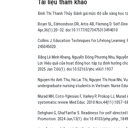
Tài liệu tham khảo
Đinh Thị Thanh Thủy. Đánh giá mức độ sẵn sàng học tập
Boyer SL, Edmondson DR, Artis AB, Fleming D. Self-Dire
Apr;36(1):20–32. doi:10.1177/0273475313494010
Collins J. Education Techniques for Lifelong Learning: 
245045020.
Đặng Lê Minh Khang, Nguyễn Đông Phương Nhu, Nguyễn
Lợi. Hiệu quả của hoạt động học tập tự định hướng cho
2025 Jan 7;66(1). doi:10.52163/yhc.v66i1.1937
Nguyen Ho Anh Thu, Ha Lai Thi, Nguyen Thi Hoai Nhi, Vu
undergraduate nursing students in Vietnam. Nurse Educ
Murad MH, Coto-Yglesias F, Varkey P, Prokop LJ, Murad 
systematic review. Med Educ. 2010 Nov;44(11):1057–68
Dehghani G, Ghaffarifar S. Readiness for self-directe
Promotion. 2024 Jun;13(1). doi:10.4103/jehp.jehp_184