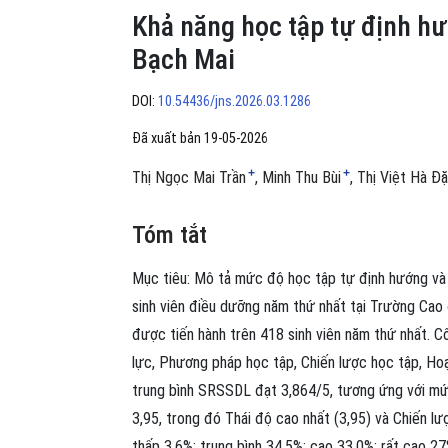
Khả năng học tập tự định hư
Bạch Mai
DOI:
10.54436/jns.2026.03.1286
Đã xuất bản 19-05-2026
+
+
Thị Ngọc Mai Trần
Minh Thu Bùi
Thị Việt Hà Đ
Tóm tắt
Mục tiêu: Mô tả mức độ học tập tự định hướng và 
sinh viên điều dưỡng năm thứ nhất tại Trường Cao
được tiến hành trên 418 sinh viên năm thứ nhất. 
lực, Phương pháp học tập, Chiến lược học tập, Hoạ
trung bình SRSSDL đạt 3,864/5, tương ứng với mứ
3,95, trong đó Thái độ cao nhất (3,95) và Chiến lư
thấp 3,6%; trung bình 34,5%; cao 33,0%; rất cao 27