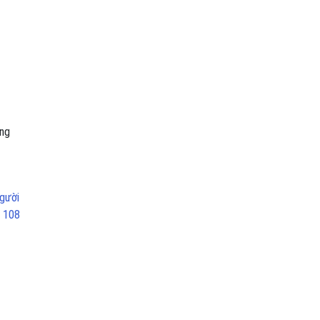
ùng
gười
i 108