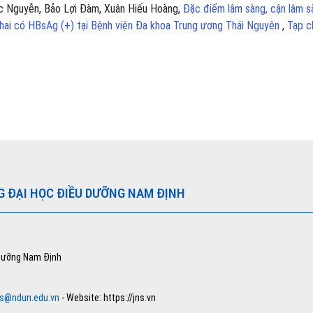
c Nguyễn, Bảo Lợi Đàm, Xuân Hiếu Hoàng,
Đặc điểm lâm sàng, cận lâm s
 thai có HBsAg (+) tại Bệnh viện Đa khoa Trung ương Thái Nguyên
,
Tạp c
G ĐẠI HỌC ĐIỀU DƯỠNG NAM ĐỊNH
 dưỡng Nam Định
ns@ndun.edu.vn
- Website: https://jns.vn