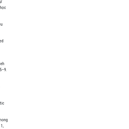
tự
 học
ều
ed
ceh
15–9.
n
tic
among
11,