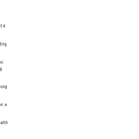
014
8/rg.
ọc
g.
mong
n: a
ealth