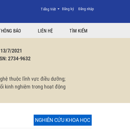
Thay đổi ngôn ngữ. Ngôn ngữ hiện tại là:
Đăng ký
Đăng nhập
Tiếng Việt
THÔNG BÁO
LIÊN HỆ
TÌM KIẾM
3/7/2021
N: 2734-9632
ghệ thuộc lĩnh vực điều dưỡng;
 đổi kinh nghiệm trong hoạt động
NGHIÊN CỨU KHOA HỌC