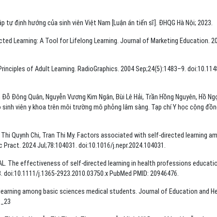
 tự định hướng của sinh viên Việt Nam [Luận án tiến sĩ]. ĐHQG Hà Nội; 2023.
cted Learning: A Tool for Lifelong Learning. Journal of Marketing Education. 2
Principles of Adult Learning. RadioGraphics. 2004 Sep;24(5):1483–9. doi:10.114
 Đỗ Đông Quân, Nguyễn Vương Kim Ngân, Bùi Lê Hải, Trần Hồng Nguyên, Hồ Ng
 sinh viên y khoa trên môi trường mô phỏng lâm sàng. Tạp chí Y học cộng đồn
 Thi Quynh Chi, Tran Thi My. Factors associated with self-directed learning a
 Pract. 2024 Jul;78:104031. doi:10.1016/j.nepr.2024.104031.
AL. The effectiveness of self-directed learning in health professions educatio
. doi:10.1111/j.1365-2923.2010.03750.x PubMed PMID: 20946476.
d learning among basic sciences medical students. Journal of Education and H
9_23