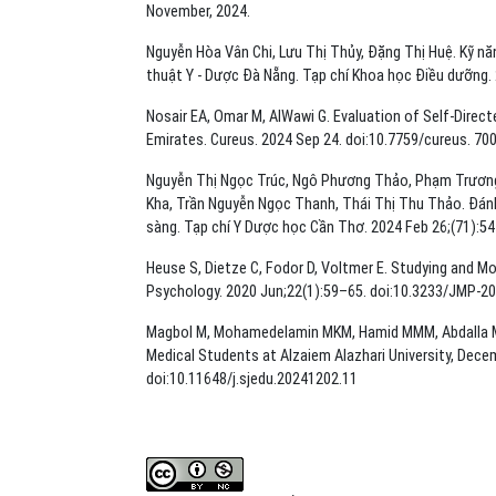
November, 2024.
Nguyễn Hòa Vân Chi, Lưu Thị Thủy, Đặng Thị Huệ. Kỹ nă
thuật Y - Dược Đà Nẵng. Tạp chí Khoa học Điều dưỡng. 
Nosair EA, Omar M, AlWawi G. Evaluation of Self-Direc
Emirates. Cureus. 2024 Sep 24. doi:10.7759/cureus. 70
Nguyễn Thị Ngọc Trúc, Ngô Phương Thảo, Phạm Trương 
Kha, Trần Nguyễn Ngọc Thanh, Thái Thị Thu Thảo. Đánh 
sàng. Tạp chí Y Dược học Cần Thơ. 2024 Feb 26;(71):5
Heuse S, Dietze C, Fodor D, Voltmer E. Studying and M
Psychology. 2020 Jun;22(1):59–65. doi:10.3233/JMP-2
Magbol M, Mohamedelamin MKM, Hamid MMM, Abdalla M
Medical Students at Alzaiem Alazhari University, Dece
doi:10.11648/j.sjedu.20241202.11