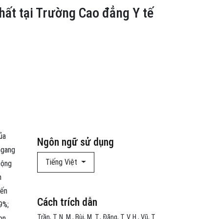
hất tại Trường Cao đẳng Y tế
ủa
Ngôn ngữ sử dụng
ngang
Tiếng Việt
Động
m
đến
Cách trích dẫn
9%;
Trần, T. N. M., Bùi, M. T., Đặng, T. V. H., Vũ, T.
ọn