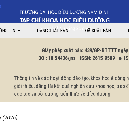
dưỡng năm thứ nhất tại Trường Cao đẳng Y tế Bạch Mai
ÔNG TIN
ĐANG XUẤT BẢN
ĐÃ XUẤT BẢN
Giấy phép xuất bản: 439/GP-BTTTT ngày 1
DOI: 10.54436/jns - ISSN: 2615-9589 - e_ISS
Thông tin về các hoạt động đào tạo, khoa học & công n
giới thiệu, đăng tải kết quả nghiên cứu khoa học; trao
đào tạo và bồi dưỡng kiến thức về điều dưỡng.
3 (2026)