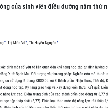
ớng của sinh viên điều dưỡng năm thứ n
+
+
+
ặng
Thị Miền Vũ
Thị Huyền Nguyễn
xác định một số yếu tố liên quan đến khả năng học tập tự định hướng c
 đẳng Y tế Bạch Mai. Đối tượng và phương pháp: Nghiên cứu mô tả cắt 
Công cụ sử dụng là thang SRSSDL với 8 thành phần: Nhận thức, Thái độ, 
t động học tập, Kỹ năng giao tiếp và Xây dựng kiến thức. Kết quả: Điể
c năng lực cao. Điểm trung bình của các thành phần dao động từ 3,77 
ợc học tập thấp nhất (3,77). Phân loại theo mức độ năng lực: rất thấp 1,
%. Phân tích yếu tố liên quan cho thấy thời gian tự học ở nhà và lý do ch