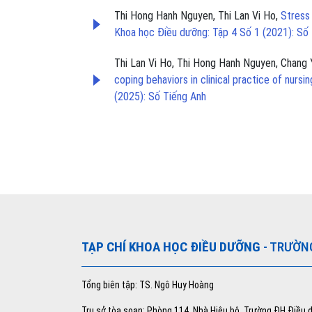
Thi Hong Hanh Nguyen, Thi Lan Vi Ho,
Stress
Khoa học Điều dưỡng: Tập 4 Số 1 (2021): Số
Thi Lan Vi Ho, Thi Hong Hanh Nguyen, Chang 
coping behaviors in clinical practice of nurs
(2025): Số Tiếng Anh
TẠP CHÍ KHOA HỌC ĐIỀU DƯỠNG
- TRƯỜN
Tổng biên tập: TS. Ngô Huy Hoàng
Trụ sở tòa soạn: Phòng 114, Nhà Hiệu bộ, Trường ĐH Điều