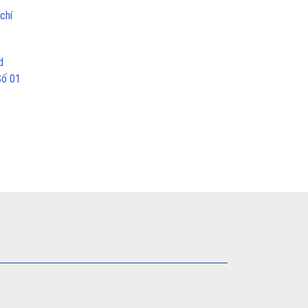
chí
d
Số 01