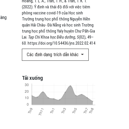
Hoàng, T. L. A., Trần, T. H., & Trần, T. K. T.
(2022). Ý định và thái độ đối với việc tiêm
phòng vaccine covid-19 của Học sinh
sàng
Trường trung học phổ thông Nguyễn Hiền
quận Hải Châu- Đà Nẵng và học sinh Trường
trung học phổ thông Yaly huyện Chư Păh-Gia
Lai.
Tạp Chí Khoa học Điều dưỡng
,
5
(02), 49–
60. https://doi.org/10.54436/jns.2022.02.414
Các định dạng trích dẫn khác
Tải xuống