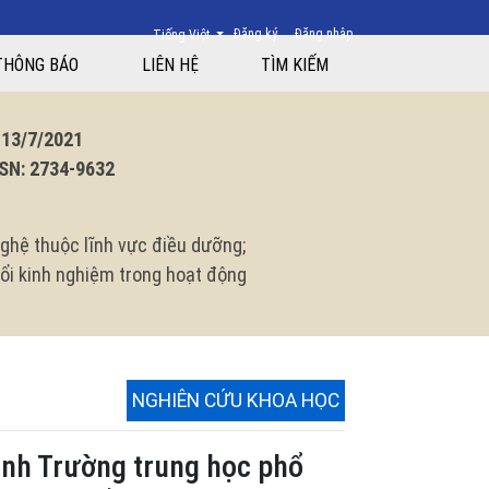
Thay đổi ngôn ngữ. Ngôn ngữ hiện tại là:
Đăng ký
Đăng nhập
Tiếng Việt
Châu- Đà Nẵng và học sinh Trường trung học phổ thông Yaly huyện Chư P
THÔNG BÁO
LIÊN HỆ
TÌM KIẾM
3/7/2021
N: 2734-9632
ghệ thuộc lĩnh vực điều dưỡng;
 đổi kinh nghiệm trong hoạt động
NGHIÊN CỨU KHOA HỌC
sinh Trường trung học phổ