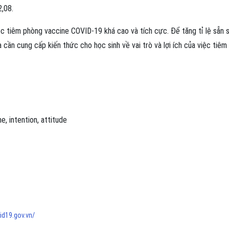
2,08.
iệc tiêm phòng vaccine COVID-19 khá cao và tích cực. Để tăng tỉ lệ sẵn 
cần cung cấp kiến thức cho học sinh về vai trò và lợi ích của việc tiêm
, intention, attitude
id19.gov.vn/