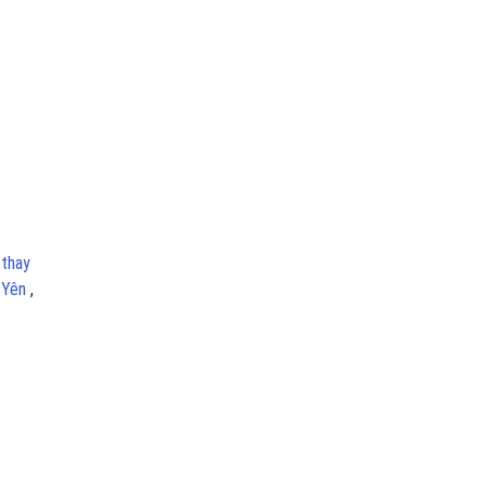
 thay
ú Yên
,