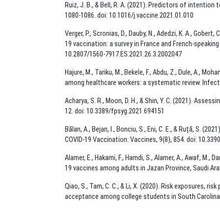
Ruiz, J. B., & Bell, R. A. (2021). Predictors of intenti
1080-1086. doi: 10.1016/j.vaccine.2021.01.010
Verger, P., Scronias, D., Dauby, N., Adedzi, K. A., Gobert
19 vaccination: a survey in France and French-speaking
10.2807/1560-7917.ES.2021.26.3.2002047
Hajure, M., Tariku, M., Bekele, F., Abdu, Z., Dule, A.,
among healthcare workers: a systematic review. Infect
Acharya, S. R., Moon, D. H., & Shin, Y. C. (2021). Asse
12. doi: 10.3389/fpsyg.2021.694151
Bălan, A., Bejan, I., Bonciu, S., Eni, C. E., & Ruță, S.
COVID-19 Vaccination. Vaccines, 9(8), 854. doi: 10.33
Alamer, E., Hakami, F., Hamdi, S., Alamer, A., Awaf, M., 
19 vaccines among adults in Jazan Province, Saudi Ara
Qiao, S., Tam, C. C., & Li, X. (2020). Risk exposures, r
acceptance among college students in South Carolina.