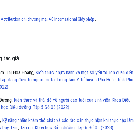
ttribution-phi thương mại 4.0 International Giấy phép
.
 tác giả
hạm, Thị Hòa Hoàng,
Kiến thức, thực hành và một số yếu tố liên quan đến
t áp đang điều trị ngoại trú tại Trung tâm Y tế huyện Phú Hoà - tỉnh Ph
2022)
 Dương,
Kiến thức và thái độ về người cao tuổi của sinh viên Khoa Điều
 học Điều dưỡng: Tập 5 Số 03 (2022)
n,
Kỹ năng thăm khám thể chất và các rào cản thực hiện khi thực tập lâm
ọc Duy Tân
,
Tạp chí Khoa học Điều dưỡng: Tập 6 Số 05 (2023)