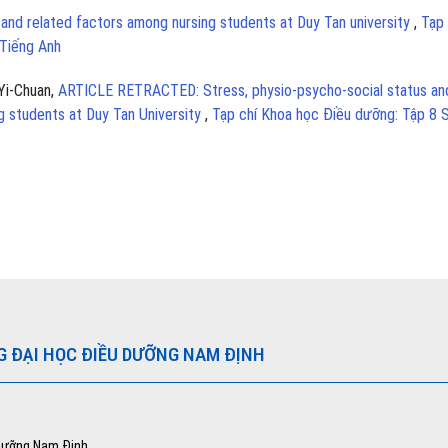
 and related factors among nursing students at Duy Tan university
,
Tạp 
 Tiếng Anh
Yi-Chuan,
ARTICLE RETRACTED: Stress, physio-psycho-social status an
ing students at Duy Tan University
,
Tạp chí Khoa học Điều dưỡng: Tập 8 
G ĐẠI HỌC ĐIỀU DƯỠNG NAM ĐỊNH
 dưỡng Nam Định