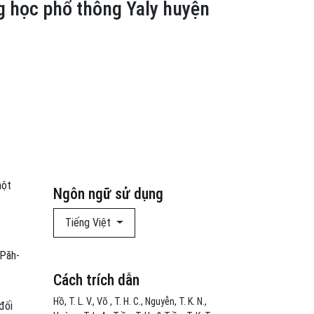
g học phổ thông Yaly huyện
một
Ngôn ngữ sử dụng
Tiếng Việt
 Păh-
Cách trích dẫn
Hồ, T. L. V., Võ , T. H. C., Nguyễn, T. K. N.,
đối