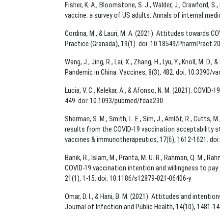
Fisher, K. A., Bloomstone, S. J., Walder, J., Crawford, 
vaccine: a survey of US adults. Annals of internal med
Cordina, M., & Lauri, M. A. (2021). Attitudes towards 
Practice (Granada), 19(1). doi: 10.18549/PharmPract.2
Wang, J., Jing, R., Lai, X., Zhang, H., Lyu, Y., Knoll, M
Pandemic in China. Vaccines, 8(3), 482. doi: 10.3390/v
Lucia, V. C., Kelekar, A., & Afonso, N. M. (2021). COVID
449. doi: 10.1093/pubmed/fdaa230
Sherman, S. M., Smith, L. E., Sim, J., Amlôt, R., Cutts, M
results from the COVID-19 vaccination acceptability s
vaccines & immunotherapeutics, 17(6), 1612-1621. do
Banik, R., Islam, M., Pranta, M. U. R., Rahman, Q. M., Ra
COVID-19 vaccination intention and willingness to pay
21(1), 1-15. doi: 10.1186/s12879-021-06406-y
Omar, D. I., & Hani, B. M. (2021). Attitudes and inten
Journal of Infection and Public Health, 14(10), 1481-148