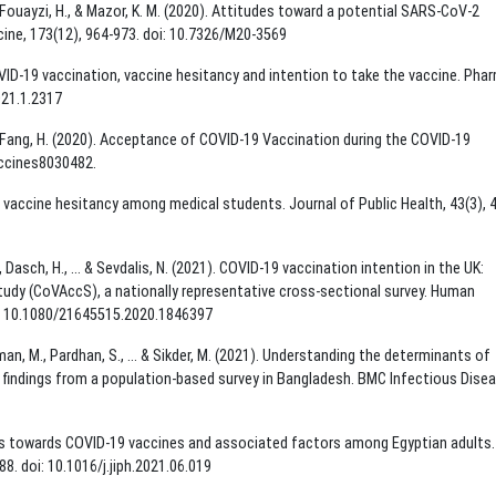
S., Fouayzi, H., & Mazor, K. M. (2020). Attitudes toward a potential SARS-CoV-2
icine, 173(12), 964-973. doi: 10.7326/M20-3569
COVID-19 vaccination, vaccine hesitancy and intention to take the vaccine. Pha
021.1.2317
. D., & Fang, H. (2020). Acceptance of COVID-19 Vaccination during the COVID-19
accines8030482.
-19 vaccine hesitancy among medical students. Journal of Public Health, 43(3), 
., Dasch, H., ... & Sevdalis, N. (2021). COVID-19 vaccination intention in the UK:
tudy (CoVAccS), a nationally representative cross-sectional survey. Human
i: 10.1080/21645515.2020.1846397
hman, M., Pardhan, S., ... & Sikder, M. (2021). Understanding the determinants of
: findings from a population-based survey in Bangladesh. BMC Infectious Dise
tions towards COVID-19 vaccines and associated factors among Egyptian adults.
8. doi: 10.1016/j.jiph.2021.06.019