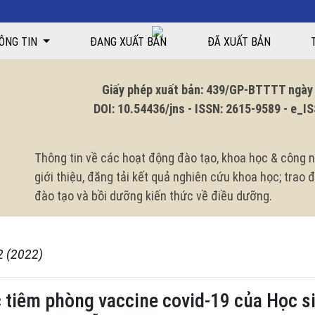
ovid-19 của Học sinh Trường trung học phổ thông Nguyễn Hiền quận Hải 
ÔNG TIN
ĐANG XUẤT BẢN
ĐÃ XUẤT BẢN
Giấy phép xuất bản: 439/GP-BTTTT ngày 1
DOI: 10.54436/jns - ISSN: 2615-9589 - e_ISS
Thông tin về các hoạt động đào tạo, khoa học & công n
giới thiệu, đăng tải kết quả nghiên cứu khoa học; trao
đào tạo và bồi dưỡng kiến thức về điều dưỡng.
2 (2022)
iệc tiêm phòng vaccine covid-19 của Học 