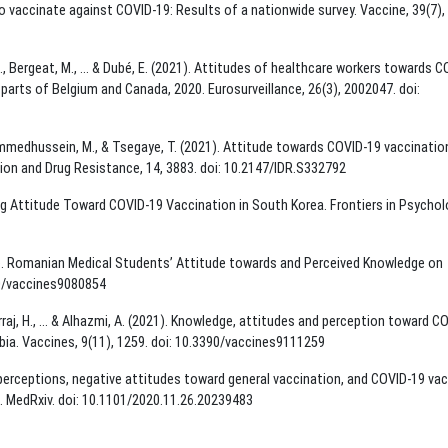
on to vaccinate against COVID-19: Results of a nationwide survey. Vaccine, 39(7),
, C., Bergeat, M., ... & Dubé, E. (2021). Attitudes of healthcare workers towards C
 parts of Belgium and Canada, 2020. Eurosurveillance, 26(3), 2002047. doi:
 Mohammedhussein, M., & Tsegaye, T. (2021). Attitude towards COVID-19 vaccinatio
ion and Drug Resistance, 14, 3883. doi: 10.2147/IDR.S332792
ssing Attitude Toward COVID-19 Vaccination in South Korea. Frontiers in Psychol
 (2021). Romanian Medical Students’ Attitude towards and Perceived Knowledge on
90/vaccines9080854
Darraj, H., ... & Alhazmi, A. (2021). Knowledge, attitudes and perception toward C
bia. Vaccines, 9(11), 1259. doi: 10.3390/vaccines9111259
isk perceptions, negative attitudes toward general vaccination, and COVID-19 va
 MedRxiv. doi: 10.1101/2020.11.26.20239483