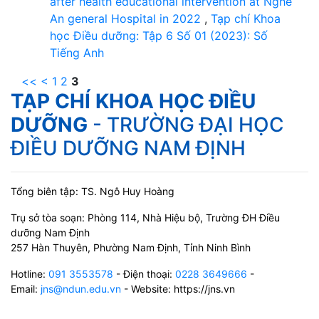
after health educational intervention at Nghe
An general Hospital in 2022
,
Tạp chí Khoa
học Điều dưỡng: Tập 6 Số 01 (2023): Số
Tiếng Anh
<<
<
1
2
3
TẠP CHÍ KHOA HỌC ĐIỀU
DƯỠNG
- TRƯỜNG ĐẠI HỌC
ĐIỀU DƯỠNG NAM ĐỊNH
Tổng biên tập: TS. Ngô Huy Hoàng
Trụ sở tòa soạn: Phòng 114, Nhà Hiệu bộ, Trường ĐH Điều
dưỡng Nam Định
257 Hàn Thuyên, Phường Nam Định, Tỉnh Ninh Bình
Hotline:
091 3553578
- Điện thoại:
0228 3649666
-
Email:
jns@ndun.edu.vn
- Website: https://jns.vn