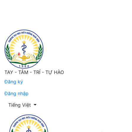
Động lực làm việc của điều dưỡng và một số yếu tố liên
TAY - TÂM - TRÍ - TỰ HÀO
Đăng ký
Đăng nhập
Thay đổi ngôn ngữ. Ngôn ngữ hiện tại là:
Tiếng Việt