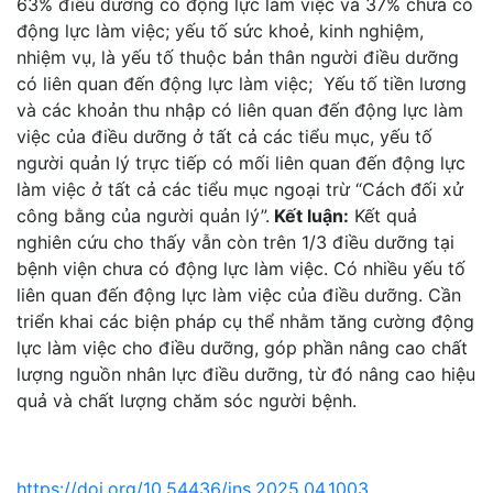
63% điều dưỡng có động lực làm việc và 37% chưa có
động lực làm việc; yếu tố sức khoẻ, kinh nghiệm,
nhiệm vụ, là yếu tố thuộc bản thân người điều dưỡng
có liên quan đến động lực làm việc; Yếu tố tiền lương
và các khoản thu nhập có liên quan đến động lực làm
việc của điều dưỡng ở tất cả các tiểu mục, yếu tố
người quản lý trực tiếp có mối liên quan đến động lực
làm việc ở tất cả các tiểu mục ngoại trừ “Cách đối xử
công bằng của người quản lý”.
Kết luận:
Kết quả
nghiên cứu cho thấy vẫn còn trên 1/3 điều dưỡng tại
bệnh viện chưa có động lực làm việc. Có nhiều yếu tố
liên quan đến động lực làm việc của điều dưỡng. Cần
triển khai các biện pháp cụ thể nhằm tăng cường động
lực làm việc cho điều dưỡng, góp phần nâng cao chất
lượng nguồn nhân lực điều dưỡng, từ đó nâng cao hiệu
quả và chất lượng chăm sóc người bệnh.
https://doi.org/10.54436/jns.2025.04.1003