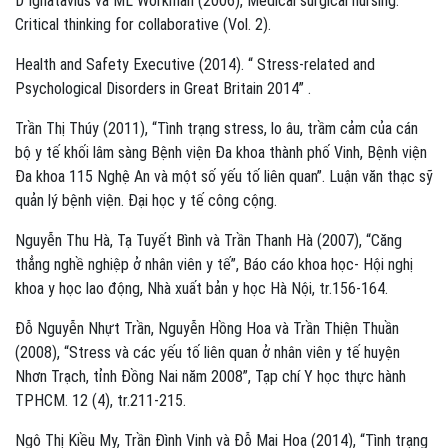
D Ignatavius và ML Workman (2006), Medical surgical nursing:
Critical thinking for collaborative (Vol. 2).
Health and Safety Executive (2014). “ Stress-related and
Psychological Disorders in Great Britain 2014” .
Trần Thị Thúy (2011), “Tình trạng stress, lo âu, trầm cảm của cán
bộ y tế khối lâm sàng Bệnh viện Đa khoa thành phố Vinh, Bệnh viện
Đa khoa 115 Nghệ An và một số yếu tố liên quan”. Luận văn thạc sỹ
quản lý bệnh viện. Đại học y tế công cộng.
Nguyễn Thu Hà, Tạ Tuyết Bình và Trần Thanh Hà (2007), “Căng
thẳng nghề nghiệp ở nhân viên y tế”, Báo cáo khoa học- Hội nghị
khoa y học lao động, Nhà xuất bản y học Hà Nội, tr.156-164.
Đỗ Nguyễn Nhựt Trần, Nguyễn Hồng Hoa và Trần Thiện Thuần
(2008), “Stress và các yếu tố liên quan ở nhân viên y tế huyện
Nhơn Trạch, tỉnh Đồng Nai năm 2008”, Tạp chí Y học thực hành
TPHCM. 12 (4), tr.211-215.
Ngô Thị Kiều My, Trần Đình Vinh và Đỗ Mai Hoa (2014), “Tình trạng