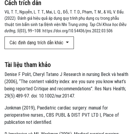
Cách trích dẫn
Vũ, T. T., Nguyễn, L. T. T., Mai, L. Q., Đỗ, T. T. D., Phạm, T. M., & Vũ, V. Đẩu.
(2022). Đánh giá hiệu quả áp dụng quy trình phụ dụng cụ trong phẫu
thuật tim bẩm sinh tại Bệnh viện Nhi Trung ương.
Tạp Chí Khoa học Điều
dưỡng
,
5
(03), 99–108. https://doi.org/10.54436/jns.2022.03.506
Các định dạng trích dẫn khác
Tài liệu tham khảo
Denise F Polit, Cheryl Tatano J Research in nursing Beck và health
(2006), “The content validity index: are you sure you know what’s
being reported Critique and recommendations”. Res Nurs Health;
29(5):489-97. doi: 10.1002/nur.20147.
Jonkman (2019), Paediatric cardiac surgery: manual for
perioperative nurses., CBS PUBL & DIST PVT LTD I, Place of
publication not identified.