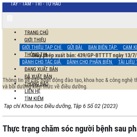
TAY - TÂM - TRÍ - TỰ HÀO
Thực
trạng
chăm
sóc
TRANG CHỦ
người
GIỚI THIỆU
bệnh
GIỚI THIỆU TẠP CHÍ
GỬI BÀI
BAN BIÊN TẬP
CAM K
sau
THÔNG TIN
Giấy phép xuất bản: 439/GP-BTTTT ngày 13/7/
phẫu
DOI: 10.54436/jns - ISSN: 2615-9589 - e_ISSN: 27
thuật
DÀNH CHO TÁC GIẢ
DÀNH CHO PHẢN BIỆN
TÀI LIỆU
sỏi
ĐANG XUẤT BẢN
ống
ĐÃ XUẤT BẢN
mật
Thông tin về các hoạt động đào tạo, khoa học & công nghệ th
THÔNG BÁO
chủ
và bồi dưỡng kiến thức về điều dưỡng.
của
LIÊN HỆ
điều
TÌM KIẾM
dưỡng
Tạp chí Khoa học Điều dưỡng, Tập 6 Số 02 (2023)
tại
Bệnh
viện
Đa
Thực trạng chăm sóc người bệnh sau phẫ
khoa
tỉnh