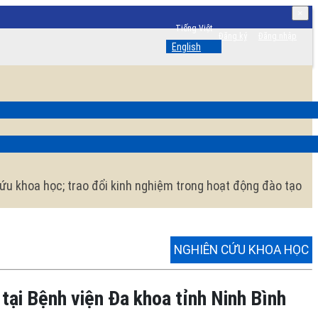
×
Thay
Tiếng Việt
Đăng ký
Đăng nhập
đổi
English
ngôn
ngữ.
Ngôn
ngữ
hiện
tại
là:
cứu khoa học; trao đổi kinh nghiệm trong hoạt động đào tạo
NGHIÊN CỨU KHOA HỌC
tại Bệnh viện Đa khoa tỉnh Ninh Bình