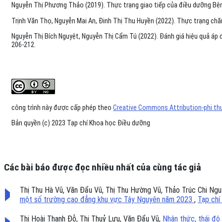
Nguyễn Thị Phương Thảo (2019). Thực trạng giao tiếp của điều dưỡng Bệnh
Trịnh Văn Thọ, Nguyễn Mai An, Đinh Thị Thu Huyền (2022). Thực trạng ch
Nguyễn Thị Bích Nguyệt, Nguyễn Thị Cẩm Tú (2022). Đánh giá hiệu quả áp d
206-212.
công trình này được cấp phép theo
Creative Commons Attribution-phi thư
Bản quyền (c) 2023 Tạp chí Khoa học Điều dưỡng
Các bài báo được đọc nhiều nhất của cùng tác giả
Thị Thu Hà Vũ, Văn Đẩu Vũ, Thị Thu Hường Vũ, Thảo Trúc Chi Ng
một số trường cao đẳng khu vực Tây Nguyên năm 2023
,
Tạp chí
Thị Hoài Thanh Đỗ, Thị Thuỷ Lưu, Văn Đẩu Vũ,
Nhận thức, thái độ