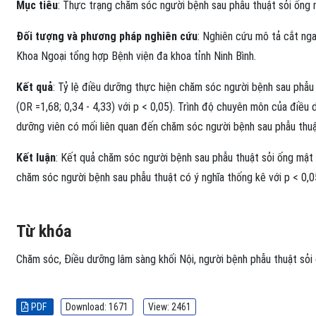
Mục tiêu
: Thực trạng chăm sóc người bệnh sau phẫu thuật sỏi ống m
Đối tượng và phương pháp nghiên cứu
: Nghiên cứu mô tả cắt ng
Khoa Ngoại tổng hợp Bệnh viện đa khoa tỉnh Ninh Bình.
Kết quả
: Tỷ lệ điều dưỡng thực hiện chăm sóc người bệnh sau phẫu
(OR =1,68; 0,34 - 4,33) với p < 0,05). Trình độ chuyên môn của điều
dưỡng viên có mối liên quan đến chăm sóc người bệnh sau phẫu thuật 
Kết luận
: Kết quả chăm sóc người bệnh sau phẫu thuật sỏi ống mật 
chăm sóc người bệnh sau phẫu thuật có ý nghĩa thống kê với p < 0
Từ khóa
Chăm sóc
,
Điều dưỡng lâm sàng khối Nội
,
người bệnh phẫu thuật sỏi
PDF
Download: 1671
View: 2461