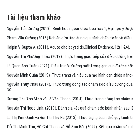
Tài liệu tham khảo
Nguyễn Tấn Cường (2018). Bệnh học ngoại khoa tiêu hóa 1, Đại học y Dược
Phạm Văn Cường (2016).Nghiên cứu ứng dụng qui trình chẩn đoán và điều trị
Halpin V, Gupta A. (2011). Acute cholecystitis.Clinical Evidence, 12(1-24).
Nguyễn Thị Phương Thảo (2019). Thực trạng giao tiếp của điều dưỡng Bệnh
Lê Quan Anh Tuấn (2021). Điều trị sỏi đường mật trong gan qua đường hầ
Nguyễn Minh Quân (2019). Thực trạng và hiệu quả mô hình can thiệp nâng 
Nguyễn Thùy Châu (2014), Thực trạng công tác chăm sóc điều dưỡng qua đá
Nội.
Dương Thị Bình Minh và Lê Văn Thạch (2014). Thực trạng công tác chăm só
Nguyễn Thị Ngọc Linh. (2019). Đánh giá kết quả chăm sóc bệnh nhân sau lấ
Lê Thị Kim Oanh và Bùi Thị Thu Hà (2013). Thực trạng tuân thủ quy trình 
Đỗ Thị Minh Thu, Hồ Chí Thanh và Đỗ Sơn Hải. (2022). Kết quả chăm sóc dẫ