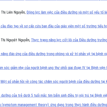
 Thị Liên Nguyễn,
Động lực làm việc của điều dưỡng và một số yếu tố l
u cầu đào tạo về sơ cấp cứu ban đầu của giáo viên một số trường tiểu
, Thị Nguyệt Nguyễn,
Thực trạng năng lực cốt lõi của Điều dưỡng trưởng
ả năng đáp ứng của điều dưỡng trong phòng và xử trí phản vệ tại bệnh 
m sóc giảm nhẹ của người bệnh ung thư phổi giai đoạn IV tại Bệnh viện
,
Một số phản hồi về công tác chăm sóc người bệnh của điều dưỡng tại
h dưỡng của trẻ dưới 5 tuổi mắc tim bẩm sinh điều trị nội trú tại Bệnh v
ứng (symptom management theory): ứng dụng trong thực hành điều dưỡn