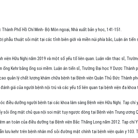
 Thành Phố Hồ Chí Minh- Bộ Môn ngoại, Nhà xuất bản y học, 141-151.
 phẫu thuật sỏi mật tại các tỉnh biên giới và miền núi phía bắc, Luận án tiến
 viện Hữu Nghị năm 2019 và một số yếu tố liên quan. Luận văn thạc sĩ, Trường
m ống Kehr bằng ống soi mềm. Luận án tiến sĩ, Trường Đại học Y Dược Thành 
cao quản lý chất lượng khám chữa bệnh tại Bệnh viện Quận Thủ Đức Thành phố 
nh giá của người bệnh nội trú và các yếu tố liên quan tại bệnh viện đa khoa 
c điều dưỡng người bệnh tại các khoa lâm sàng Bệnh viện Hữu Nghị. Tạp chí y
y sỏi ống mật chủ qua nội soi mật tụy ngược dòng tại Bệnh viện Trung ương Qu
tiêm an toàn của điều dưỡng tại Bệnh viện Bắc Thăng Long năm 2012. Tạp chí Y
n lưu kehr trên bệnh nhân mổ sỏi đường mật chính tại bệnh viện quân y 103. T