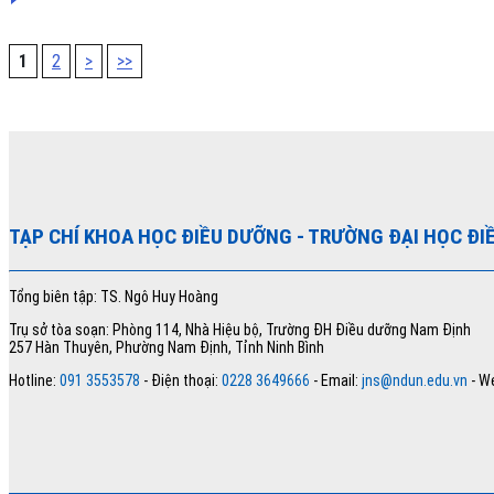
1
2
>
>>
TẠP CHÍ KHOA HỌC ĐIỀU DƯỠNG
- TRƯỜNG ĐẠI HỌC ĐI
Tổng biên tập: TS. Ngô Huy Hoàng
Trụ sở tòa soạn: Phòng 114, Nhà Hiệu bộ, Trường ĐH Điều dưỡng Nam Định
257 Hàn Thuyên, Phường Nam Định, Tỉnh Ninh Bình
Hotline:
091 3553578
- Điện thoại:
0228 3649666
- Email:
jns@ndun.edu.vn
- We