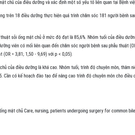
ật chủ của điều dưỡng và xác định một số yếu tố liên quan tại Bệnh viện
ang trên 18 điều dưỡng thực hiện quá trình chăm sóc 181 người bệnh sa
 thuật sỏi ống mật chủ ở mức độ đạt là 85,6%. Nhóm tuổi của điều dưỡn
 dưỡng viên có mối liên quan đến chăm sóc người bệnh sau phẫu thuật (OR
(OR = 3,81; 1,50 - 9,69) với p < 0,05).
chủ của điều dưỡng là khá cao. Nhóm tuổi, trình độ chuyên môn, thâm n
,05. Cần có kế hoạch đào tạo để nâng cao trình độ chuyên môn cho điều
 ống mật chủ
Care
,
nursing
,
patients undergoing surgery for common bil