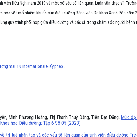
 viện Hữu Nghị năm 2019 và một số yếu tố liên quan. Luận văn thạc sĩ, Trường
ăm sóc vết mổ nhiễm khuẩn của điều dưỡng Bệnh viện Đa khoa Xanh Pôn năm 20
ụng quy trình phối hợp giữa điều dưỡng và bác sĩ trong chăm sóc người bệnh tạ
ơng mại 4.0 International Giấy phép
.
uyễn, Minh Phương Hoàng, Thị Thanh Thuỷ Đặng, Tiến Đạt Đặng,
Mức độ t
 Khoa học Điều dưỡng: Tập 6 Số 05 (2023)
 về trí tuệ nhân tạo và các yếu tố liên quan của sinh viên điều dưỡng 