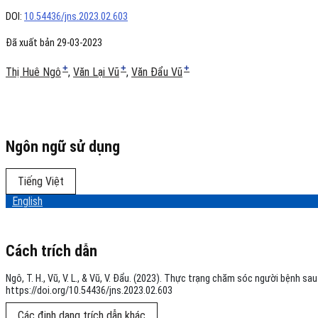
Ninh
DOI:
10.54436/jns.2023.02.603
Bình
Đã xuất bản 29-03-2023
+
+
+
Thị Huê Ngô
Văn Lại Vũ
Văn Đẩu Vũ
Ngôn ngữ sử dụng
Tiếng Việt
English
Cách trích dẫn
Ngô, T. H., Vũ, V. L., & Vũ, V. Đẩu. (2023). Thực trạng chăm sóc người bệnh 
https://doi.org/10.54436/jns.2023.02.603
Các định dạng trích dẫn khác