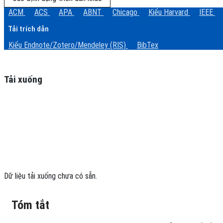
ACM
ACS
APA
ABNT
Chicago
Kiểu Harvard
IEEE
Tải trích dẫn
Kiểu Endnote/Zotero/Mendeley (RIS)
BibTex
Tải xuống
Dữ liệu tải xuống chưa có sẵn.
Tóm tắt