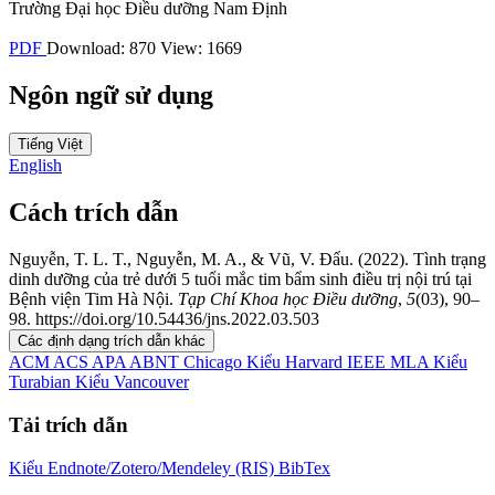
Trường Đại học Điều dưỡng Nam Định
PDF
Download: 870
View: 1669
Ngôn ngữ sử dụng
Tiếng Việt
English
Cách trích dẫn
Nguyễn, T. L. T., Nguyễn, M. A., & Vũ, V. Đẩu. (2022). Tình trạng
dinh dưỡng của trẻ dưới 5 tuổi mắc tim bẩm sinh điều trị nội trú tại
Bệnh viện Tim Hà Nội.
Tạp Chí Khoa học Điều dưỡng
,
5
(03), 90–
98. https://doi.org/10.54436/jns.2022.03.503
Các định dạng trích dẫn khác
ACM
ACS
APA
ABNT
Chicago
Kiểu Harvard
IEEE
MLA
Kiểu
Turabian
Kiểu Vancouver
Tải trích dẫn
Kiểu Endnote/Zotero/Mendeley (RIS)
BibTex