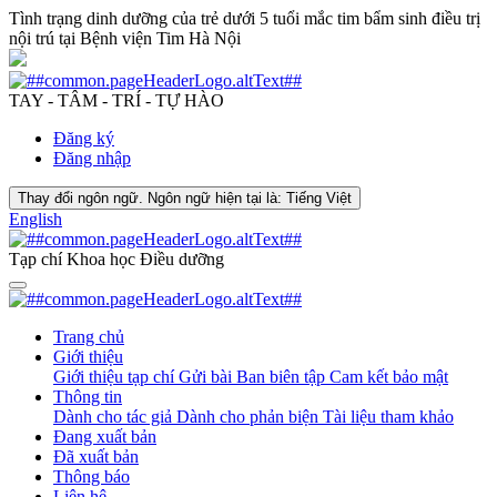
Tình trạng dinh dưỡng của trẻ dưới 5 tuổi mắc tim bẩm sinh điều trị
nội trú tại Bệnh viện Tim Hà Nội
TAY - TÂM - TRÍ - TỰ HÀO
Đăng ký
Đăng nhập
Thay đổi ngôn ngữ. Ngôn ngữ hiện tại là:
Tiếng Việt
English
Tạp chí Khoa học Điều dưỡng
Trang chủ
Giới thiệu
Giới thiệu tạp chí
Gửi bài
Ban biên tập
Cam kết bảo mật
Thông tin
Dành cho tác giả
Dành cho phản biện
Tài liệu tham khảo
Đang xuất bản
Đã xuất bản
Thông báo
Liên hệ