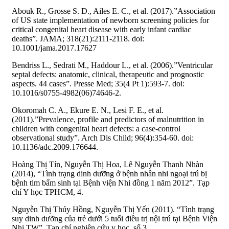
Abouk R., Grosse S. D., Ailes E. C., et al. (2017).”Association
of US state implementation of newborn screening policies for
critical congenital heart disease with early infant cardiac
deaths”. JAMA; 318(21):2111-2118. doi:
10.1001/jama.2017.17627
Bendriss L., Sedrati M., Haddour L., et al. (2006).”Ventricular
septal defects: anatomic, clinical, therapeutic and prognostic
aspects. 44 cases”. Presse Med; 35(4 Pt 1):593-7. doi:
10.1016/s0755-4982(06)74646-2.
Okoromah C. A., Ekure E. N., Lesi F. E., et al.
(2011).”Prevalence, profile and predictors of malnutrition in
children with congenital heart defects: a case-control
observational study”. Arch Dis Child; 96(4):354-60. doi:
10.1136/adc.2009.176644.
Hoàng Thị Tín, Nguyễn Thị Hoa, Lê Nguyễn Thanh Nhàn
(2014), “Tình trạng dinh dưỡng ở bệnh nhân nhi ngoại trú bị
bệnh tim bẩm sinh tại Bệnh viện Nhi đồng 1 năm 2012”. Tạp
chí Y học TPHCM, 4.
Nguyễn Thị Thúy Hồng, Nguyễn Thị Yến (2011). “Tình trạng
suy dinh dưỡng của trẻ dưới 5 tuổi điều trị nội trú tại Bệnh Viện
Nhi TW”. Tạp chí nghiên cứu y học, số 3.