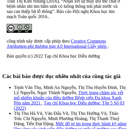
Trần Thị Kim Nhung (2016), “Nhận xét sự thay đổi thể chất ở
bệnh nhân nhi tim bẩm sinh có luồng thông trái phải trước và
sau can thiệp bít lỗ thông”. Báo cáo Hội nghị Khoa học tim
mạch Toàn quốc 2016..
công trình này được cấp phép theo
Creative Commons
Attribution-phi thương mại 4.0 International Giấy phép
.
Bản quyền (c) 2022 Tạp chí Khoa học Điều dưỡng
Các bài báo được đọc nhiều nhất của cùng tác giả
Trịnh Văn Thọ, Minh An Nguyễn, Thị Thu Huyền Đinh, Thị
Lý Nguyễn, Ngọc Thành Nguyễn,
Thực trạng chăm sóc vết
mổ nhiễm khuẩn của điều dưỡng Bệnh viện Đa khoa Xanh
Pôn năm 2021
,
Tạp chí Khoa học Điều dưỡng: Tập 5 Số 03
(2022)
Thị Thu Hà Vũ, Văn Đẩu Vũ, Thị Thu Hường Vũ, Thảo
Trúc Chi Nguyễn, Minh Phương Hoàng, Thị Thanh Thuỷ
Đặng, Tiến Đạt Đặng,
Mức độ tự tin trong thực hành kỹ năng
lâm sàng của sinh viên điều dưỡng tại một số trường cao đẳng