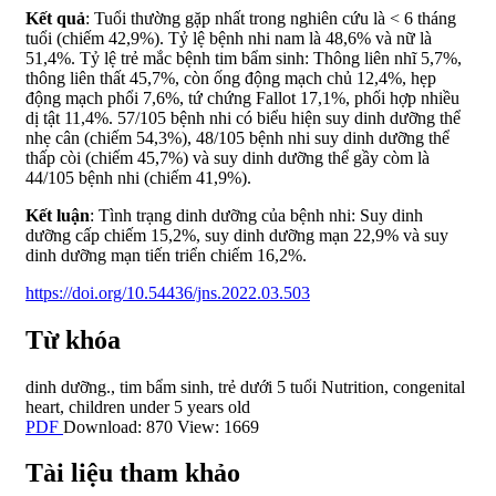
Kết quả
: Tuổi thường gặp nhất trong nghiên cứu là < 6 tháng
tuổi (chiếm 42,9%). Tỷ lệ bệnh nhi nam là 48,6% và nữ là
51,4%. Tỷ lệ trẻ mắc bệnh tim bẩm sinh: Thông liên nhĩ 5,7%,
thông liên thất 45,7%, còn ống động mạch chủ 12,4%, hẹp
động mạch phổi 7,6%, tứ chứng Fallot 17,1%, phối hợp nhiều
dị tật 11,4%. 57/105 bệnh nhi có biểu hiện suy dinh dưỡng thể
nhẹ cân (chiếm 54,3%), 48/105 bệnh nhi suy dinh dưỡng thể
thấp còi (chiếm 45,7%) và suy dinh dưỡng thể gầy còm là
44/105 bệnh nhi (chiếm 41,9%).
Kết luận
: Tình trạng dinh dưỡng của bệnh nhi: Suy dinh
dưỡng cấp chiếm 15,2%, suy dinh dưỡng mạn 22,9% và suy
dinh dưỡng mạn tiến triển chiếm 16,2%.
https://doi.org/10.54436/jns.2022.03.503
Từ khóa
dinh dưỡng.
,
tim bẩm sinh
,
trẻ dưới 5 tuổi
Nutrition
,
congenital
heart
,
children under 5 years old
PDF
Download: 870
View: 1669
Tài liệu tham khảo