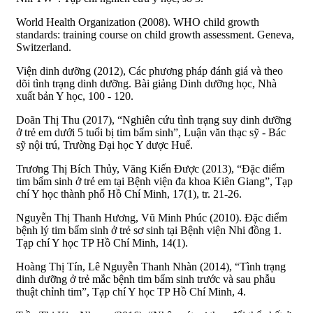
World Health Organization (2008). WHO child growth
standards: training course on child growth assessment. Geneva,
Switzerland.
Viện dinh dưỡng (2012), Các phương pháp đánh giá và theo
dõi tình trạng dinh dưỡng. Bài giảng Dinh dưỡng học, Nhà
xuất bản Y học, 100 - 120.
Doãn Thị Thu (2017), “Nghiên cứu tình trạng suy dinh dưỡng
ở trẻ em dưới 5 tuổi bị tim bẩm sinh”, Luận văn thạc sỹ - Bác
sỹ nội trú, Trường Đại học Y dược Huế.
Trương Thị Bích Thủy, Văng Kiến Được (2013), “Đặc điểm
tim bẩm sinh ở trẻ em tại Bệnh viện đa khoa Kiên Giang”, Tạp
chí Y học thành phố Hồ Chí Minh, 17(1), tr. 21-26.
Nguyễn Thị Thanh Hương, Vũ Minh Phúc (2010). Đặc điểm
bệnh lý tim bẩm sinh ở trẻ sơ sinh tại Bệnh viện Nhi đồng 1.
Tạp chí Y học TP Hồ Chí Minh, 14(1).
Hoàng Thị Tín, Lê Nguyễn Thanh Nhàn (2014), “Tình trạng
dinh dưỡng ở trẻ mắc bệnh tim bẩm sinh trước và sau phẫu
thuật chỉnh tim”, Tạp chí Y học TP Hồ Chí Minh, 4.