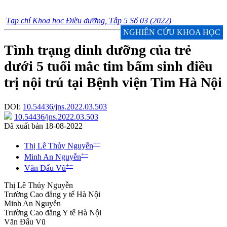
Tạp chí Khoa học Điều dưỡng, Tập 5 Số 03 (2022)
NGHIÊN CỨU KHOA HỌC
Tình trạng dinh dưỡng của trẻ
dưới 5 tuổi mắc tim bẩm sinh điều
trị nội trú tại Bệnh viện Tim Hà Nội
DOI:
10.54436/jns.2022.03.503
10.54436/jns.2022.03.503
Đã xuất bản 18-08-2022
+
−
Thị Lê Thủy Nguyễn
+
−
Minh An Nguyễn
+
−
Văn Đẩu Vũ
Thị Lê Thủy Nguyễn
Trường Cao đẳng y tế Hà Nội
Minh An Nguyễn
Trường Cao đẳng Y tế Hà Nội
Văn Đẩu Vũ