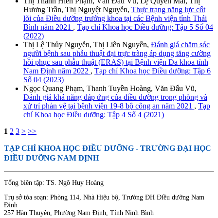
Thị Thanh Hiền Phạm, Văn Đẩu Vũ, Lệ Quyên Mai, Thị
Hương Trần, Thị Nguyệt Nguyễn,
Thực trạng năng lực cốt
lõi của Điều dưỡng trưởng khoa tại các Bệnh viện tỉnh Thái
Bình năm 2021
,
Tạp chí Khoa học Điều dưỡng: Tập 5 Số 04
(2022)
Thị Lệ Thủy Nguyễn, Thị Liên Nguyễn,
Đánh giá chăm sóc
người bệnh sau phẫu thuật đại trực tràng áp dụng tăng cường
hồi phục sau phẫu thuật (ERAS) tại Bệnh viện Đa khoa tỉnh
Nam Định năm 2022
,
Tạp chí Khoa học Điều dưỡng: Tập 6
Số 04 (2023)
Ngọc Quang Phạm, Thanh Tuyền Hoàng, Văn Đẩu Vũ,
Đánh giá khả năng đáp ứng của điều dưỡng trong phòng và
xử trí phản vệ tại bệnh viện 19-8 bộ công an năm 2021
,
Tạp
chí Khoa học Điều dưỡng: Tập 4 Số 4 (2021)
1
2
3
>
>>
TẠP CHÍ KHOA HỌC ĐIỀU DƯỠNG
- TRƯỜNG ĐẠI HỌC
ĐIỀU DƯỠNG NAM ĐỊNH
Tổng biên tập: TS. Ngô Huy Hoàng
Trụ sở tòa soạn: Phòng 114, Nhà Hiệu bộ, Trường ĐH Điều dưỡng Nam
Định
257 Hàn Thuyên, Phường Nam Định, Tỉnh Ninh Bình