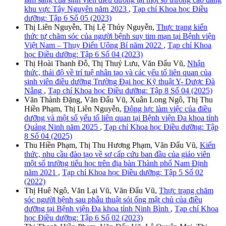
khu vực Tây Nguyên năm 2023
,
Tạp chí Khoa học Điều
dưỡng: Tập 6 Số 05 (2023)
Thị Liên Nguyễn, Thị Lệ Thủy Nguyễn,
Thực trạng kiến
thức tự chăm sóc của người bệnh suy tim mạn tại Bệnh viện
Việt Nam – Thụy Điển Uông Bí năm 2022
,
Tạp chí Khoa
học Điều dưỡng: Tập 6 Số 04 (2023)
Thị Hoài Thanh Đỗ, Thị Thuỷ Lưu, Văn Đẩu Vũ,
Nhận
thức, thái độ về trí tuệ nhân tạo và các yếu tố liên quan của
sinh viên điều dưỡng Trường Đại học Kỹ thuật Y- Dược Đà
Nẵng
,
Tạp chí Khoa học Điều dưỡng: Tập 8 Số 04 (2025)
Văn Thành Đặng, Văn Đẩu Vũ, Xuân Long Ngô, Thị Thu
Hiền Phạm, Thị Liên Nguyễn,
Động lực làm việc của điều
dưỡng và một số yếu tố liên quan tại Bệnh viện Đa khoa tỉnh
Quảng Ninh năm 2025
,
Tạp chí Khoa học Điều dưỡng: Tập
8 Số 04 (2025)
Thu Hiền Phạm, Thị Thu Hương Phạm, Văn Đẩu Vũ,
Kiến
thức, nhu cầu đào tạo về sơ cấp cứu ban đầu của giáo viên
một số trường tiểu học trên địa bàn Thành phố Nam Định
năm 2021
,
Tạp chí Khoa học Điều dưỡng: Tập 5 Số 02
(2022)
Thị Huê Ngô, Văn Lại Vũ, Văn Đẩu Vũ,
Thực trạng chăm
sóc người bệnh sau phẫu thuật sỏi ống mật chủ của điều
dưỡng tại Bệnh viện Đa khoa tỉnh Ninh Bình
,
Tạp chí Khoa
học Điều dưỡng: Tập 6 Số 02 (2023)